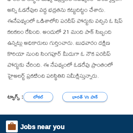
అన్ని ఓడరేవుల వద్ద భద్రతను కట్టుదిట్టం చేశారు.
ఈనేపథ్యంలో ఒడిశాలోని పరదీప్‌ పోర్టుకు వచ్చిన ఓ షిప్‌
కలకలం రేపింది. అందులో 21 మంది పాక్ సిబ్బంది
ఉన్నట్లు అధికారులు గుర్తించారు. బుధవారం దక్షిణ
కొరియా నుంచి సింగపూర్‌ మీదుగా ఓ నౌక పరదీప్‌
పోర్టుకు చేరింది. ఈ నేపథ్యంలో ఓడరేవు ప్రాంతంలో
హైఅలర్ట్‌ ప్రకటించి పరిస్థితిని సమీక్షిస్తున్నారు.
ట్యాగ్స్ :
లోకల్
భారత్ Vs పాక్
Jobs near you