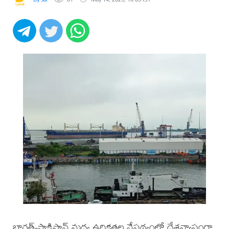
భారత్‌-పాకిస్థాన్‌ మధ్య ఉద్రిక్తతల నేపథ్యంలో దేశవ్యాప్తంగా