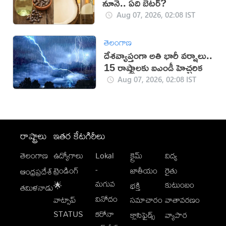
నూనె.. ఏది బెటర్?
Aug 07, 2026, 02:08 IST
తెలంగాణ
దేశవ్యాప్తంగా అతి భారీ వర్షాలు..
15 రాష్ట్రాలకు ఐఎండీ హెచ్చరిక
Aug 07, 2026, 02:08 IST
రాష్ట్రాలు
ఇతర కేటగిరీలు
తెలంగాణ
ఉద్యోగాలు
Lokal
క్రైమ్
విద్య
-
ట్రెండింగ్
జాతీయం
రైతు
ఆంధ్రప్రదేశ్
మగువ
కుటుంబం
🌟
భక్తి
తమిళనాడు
వినోదం
వాట్సాప్
సమాచారం
వాతావరణం
STATUS
కరోనా
క్లాసిఫైడ్స్
వ్యాపార