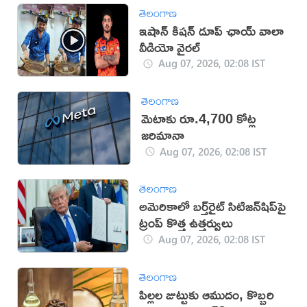
తెలంగాణ
ఇషాన్ కిషన్ డూప్ ఛాయ్ వాలా
వీడియో వైరల్
Aug 07, 2026, 02:08 IST
తెలంగాణ
మెటాకు రూ.4,700 కోట్ల
జరిమానా
Aug 07, 2026, 02:08 IST
తెలంగాణ
అమెరికాలో బర్త్‌రైట్ సిటిజన్‌షిప్‌పై
ట్రంప్ కొత్త ఉత్తర్వులు
Aug 07, 2026, 02:08 IST
తెలంగాణ
పిల్లల జుట్టుకు ఆముదం, కొబ్బరి