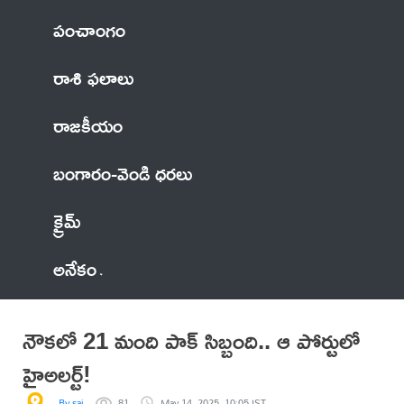
పంచాంగం
రాశి ఫలాలు
రాజకీయం
బంగారం-వెండి ధరలు
క్రైమ్
అనేకం
నౌకలో 21 మంది పాక్‌ సిబ్బంది.. ఆ పోర్టులో
హైఅలర్ట్‌!
By sai
81
May 14, 2025, 10:05 IST