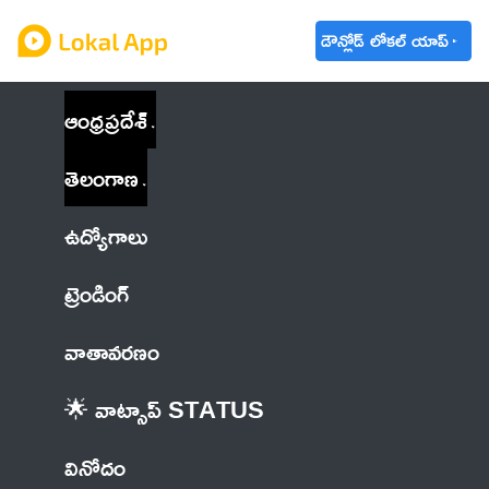
డౌన్లోడ్ లోకల్ యాప్
ఆంధ్రప్రదేశ్
తెలంగాణ
ఉద్యోగాలు
ట్రెండింగ్
వాతావరణం
🌟 వాట్సాప్ STATUS
వినోదం