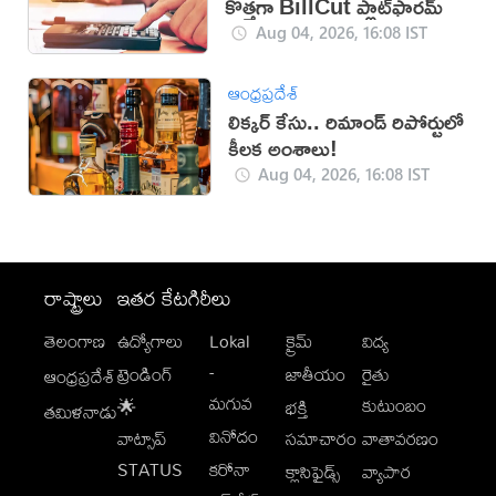
కొత్తగా BillCut ప్లాట్‌ఫారమ్
Aug 04, 2026, 16:08 IST
ఆంధ్రప్రదేశ్
లిక్కర్ కేసు.. రిమాండ్​ రిపోర్టులో
కీలక అంశాలు!
Aug 04, 2026, 16:08 IST
రాష్ట్రాలు
ఇతర కేటగిరీలు
తెలంగాణ
ఉద్యోగాలు
Lokal
క్రైమ్
విద్య
-
ట్రెండింగ్
జాతీయం
రైతు
ఆంధ్రప్రదేశ్
మగువ
కుటుంబం
🌟
భక్తి
తమిళనాడు
వినోదం
వాట్సాప్
సమాచారం
వాతావరణం
STATUS
కరోనా
క్లాసిఫైడ్స్
వ్యాపార