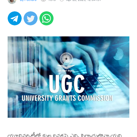
యూనివర్సిటీల్లో కుల వివక్షపై ఎన్ని ఫిర్యాదులొచ్చాయని