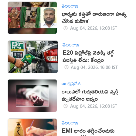
తెలంగాణ
భార్యను కత్తితో దారుణంగా హత్య
చేసిన మహిళ
Aug 04, 2026, 16:08 IST
తెలంగాణ
E20 పెట్రోల్‌పై వెనక్కి తగ్గే
పరిస్థితి లేదు: కేంద్రం
Aug 04, 2026, 16:08 IST
ఆంధ్రప్రదేశ్
కాలువలో గుర్తుతెలియని వ్యక్తి
మృతదేహం లభ్యం
Aug 04, 2026, 16:08 IST
తెలంగాణ
EMI భారం తగ్గించేందుకు