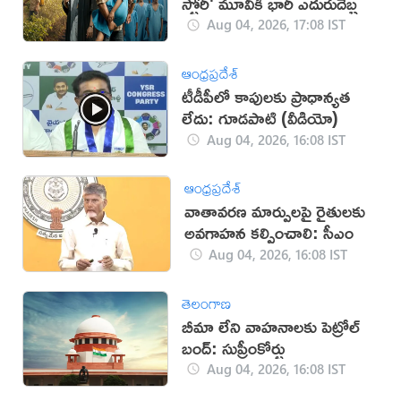
స్టోరీ' మూవీకి భారీ ఎదురుదెబ్బ
Aug 04, 2026, 17:08 IST
ఆంధ్రప్రదేశ్
టీడీపీలో కాపులకు ప్రాధాన్యత
లేదు: గూడపాటి (వీడియో)
Aug 04, 2026, 16:08 IST
ఆంధ్రప్రదేశ్
వాతావరణ మార్పులపై రైతులకు
అవగాహన కల్పించాలి: సీఎం
Aug 04, 2026, 16:08 IST
తెలంగాణ
బీమా లేని వాహనాలకు పెట్రోల్
బంద్: సుప్రీంకోర్టు
Aug 04, 2026, 16:08 IST