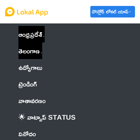
డౌన్లోడ్ లోకల్ యాప్
ఆంధ్రప్రదేశ్
తెలంగాణ
ఉద్యోగాలు
ట్రెండింగ్
వాతావరణం
🌟 వాట్సాప్ STATUS
వినోదం