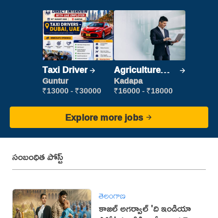
Taxi Driver
Agriculture
Labour
Guntur
Kadapa
₹13000 - ₹30000
₹16000 - ₹18000
Explore more jobs
సంబంధిత పోస్ట్
తెలంగాణ
కాజల్ అగర్వాల్ 'ది ఇండియా