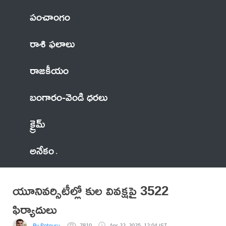
పంచాంగం
రాశి ఫలాలు
రాజకీయం
బంగారం-వెండి ధరలు
క్రైమ్
అనేకం
యూనివర్సిటీల్లో కుల వివక్షపై 3522
ఫిర్యాదులు
By Potnuru
7810
Apr 22, 2025, 12:04 IST