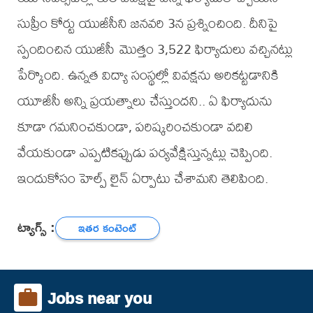
సుప్రీం కోర్టు యుజీసీని జనవరి 3న ప్రశ్నించింది. దీనిపై
స్పందించిన యుజీసీ మొత్తం 3,522 ఫిర్యాదులు వచ్చినట్లు
పేర్కొంది. ఉన్నత విద్యా సంస్థల్లో వివక్షను అరికట్టడానికి
యూజీసీ అన్ని ప్రయత్నాలు చేస్తుందని.. ఏ ఫిర్యాదును
కూడా గమనించకుండా, పరిష్కరించకుండా వదిలి
వేయకుండా ఎప్పటికప్పుడు పర్యవేక్షిస్తున్నట్లు చెప్పింది.
ఇందుకోసం హెల్ప్ లైన్ ఏర్పాటు చేశామని తెలిపింది.
ట్యాగ్స్ :
ఇతర కంటెంట్
Jobs near you