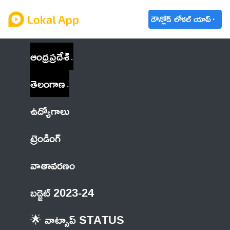
డౌన్లోడ్ లోకల్ యాప్
ఆంధ్రప్రదేశ్
తెలంగాణ
ఉద్యోగాలు
ట్రెండింగ్
వాతావరణం
బడ్జెట్ 2023-24
🌟 వాట్సాప్ STATUS