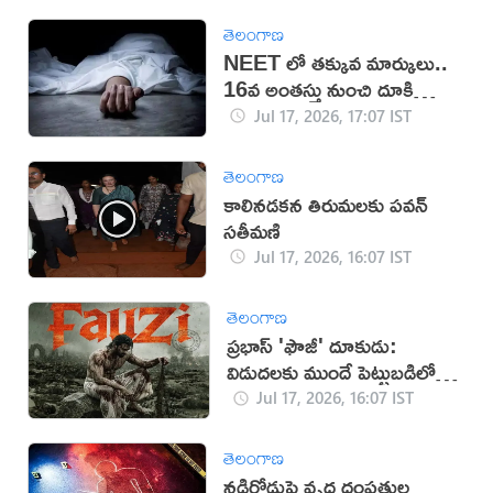
తెలంగాణ
NEET లో తక్కువ మార్కులు..
16వ అంతస్తు నుంచి దూకి
ఆత్మహత్య
Jul 17, 2026, 17:07 IST
తెలంగాణ
కాలినడకన తిరుమలకు పవన్‌
సతీమణి
Jul 17, 2026, 16:07 IST
తెలంగాణ
ప్రభాస్ 'ఫౌజీ' దూకుడు:
విడుదలకు ముందే పెట్టుబడిలో
సగం రికవరీ!
Jul 17, 2026, 16:07 IST
తెలంగాణ
నడిరోడ్డుపై వృద్ధ దంపతుల