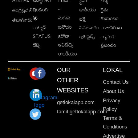
తెలంగాణ
ఉద్యోగాలు
Lokal
క్రైమ్
విద్య
-
ట్రెండింగ్
జాతీయం
రైతు
ఆంధ్రప్రదేశ్
మగువ
కుటుంబం
🌟
భక్తి
తమిళనాడు
వినోదం
వాట్సాప్
సమాచారం
వాతావరణం
STATUS
కరోనా
క్లాసిఫైడ్స్
వ్యాపార
అప్‌డేట్స్
టిప్స్
ప్రపంచం
రాజకీయం
OUR
LOKAL
OTHER
Contact Us
WEBSITES
About Us
Privacy
getlokalapp.com
Policy
tamil.getlokalapp.com
Terms &
Conditions
Advertise