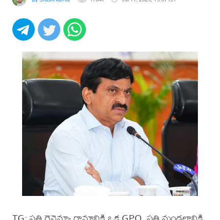
TG: ప్రతి రెవెన్యూ గ్రామానికి ఒక GPO, ప్ర‌తి మండ‌లానికి