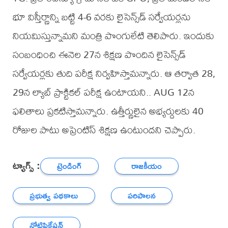
భూ విస్తీర్ణాన్ని బ‌ట్టి 4-6 వ‌ర‌కు లైసెన్స్‌డ్ స‌ర్వేయ‌ర్ల‌ను
నియ‌మిస్తున్నామని మంత్రి పొంగులేటి తెలిపారు. ఇందుకు
సంబంధించి ఈనెల 27న శిక్ష‌ణ పొందిన లైసెన్స్‌డ్
స‌ర్వేయ‌ర్ల‌కు తుది ప‌రీక్ష నిర్వహిస్తామన్నారు. ఆ త‌ర్వాత 28,
29న ల్యాబ్ ప్రాక్టిక‌ల్ ప‌రీక్ష ఉంటాయని.. AUG 12న
ఫ‌లితాలు ప్ర‌క‌టిస్తామన్నారు. ఉత్తీర్ణులైన అభ్య‌ర్దుల‌కు 40
రోజుల పాటు అప్రెంటిస్ శిక్ష‌ణ ఉంటుందని చెప్పారు.
ట్యాగ్స్ :
ట్రెండింగ్
రాజకీయం
ప్రభుత్వ పథకాలు
పరిపాలన
నోటిఫికేషన్