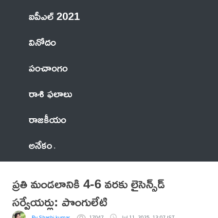
ఐపీఎల్ 2021
వినోదం
పంచాంగం
రాశి ఫలాలు
రాజకీయం
అనేకం
ప్ర‌తి మండ‌లానికి 4-6 వ‌ర‌కు లైసెన్స్‌డ్
స‌ర్వేయ‌ర్లు: పొంగులేటి
By Shashi kumar
17047
Jul 11, 2025, 13:07 IST