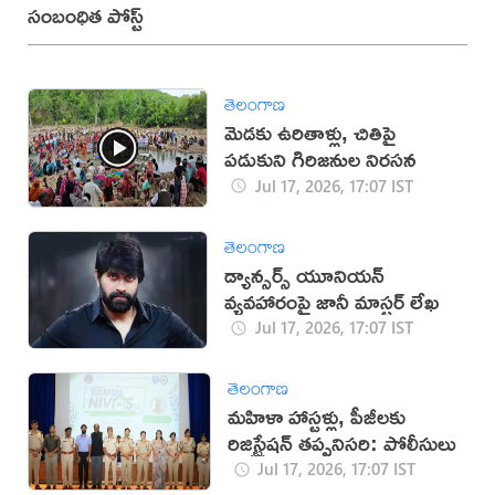
సంబంధిత పోస్ట్
తెలంగాణ
మెడకు ఉరితాళ్లు, చితిపై
పడుకుని గిరిజనుల నిరసన
Jul 17, 2026, 17:07 IST
తెలంగాణ
డ్యాన్సర్స్ యూనియన్
వ్యవహారంపై జానీ మాస్టర్ లేఖ
Jul 17, 2026, 17:07 IST
తెలంగాణ
మహిళా హాస్టళ్లు, పీజీలకు
రిజిస్ట్రేషన్ తప్పనిసరి: పోలీసులు
Jul 17, 2026, 17:07 IST