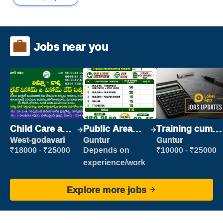
Jobs near you
Child Care and
Public Area
Training cum
Patient care
Cleaner
Placement
West-godavari
Guntur
Guntur
₹18000 - ₹25000
Depends on
₹10000 - ₹25000
experience/work
Explore more jobs