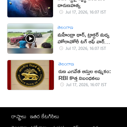
దారుణహత్య
Jul 17, 2026, 16:07 IST
తెలంగాణ
మహీంద్రా థార్, ట్రాక్టర్ మధ్య
హోరాహోరీ టగ్ ఆఫ్ వార్
(వీడియో)
Jul 17, 2026, 16:07 IST
తెలంగాణ
రుణ ఎగవేత ఆస్తుల అమ్మకం:
RBI కొత్త నిబంధనలు
Jul 17, 2026, 16:07 IST
రాష్ట్రాలు
ఇతర కేటగిరీలు