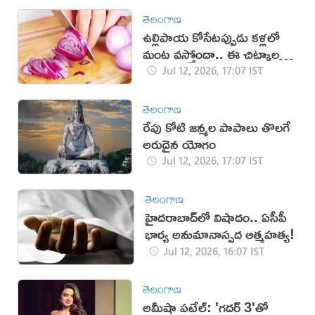
తెలంగాణ
ఉల్లిపాయ కోసేటప్పుడు కళ్లలో
మంట వస్తోందా.. ఈ చిట్కాలతో
చెక్!
Jul 12, 2026, 17:07 IST
తెలంగాణ
రేపు కోటి జన్మల పాపాలు తొలగే
అరుదైన యోగం
Jul 12, 2026, 17:07 IST
తెలంగాణ
హైదరాబాద్‌లో విషాదం.. ఏసీపీ
భార్య అనుమానాస్పద ఆత్మహత్య!
Jul 12, 2026, 16:07 IST
తెలంగాణ
అమీషా పటేల్: 'గదర్ 3'తో