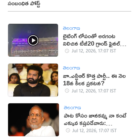
సంబంధిత పోస్ట్
తెలంగాణ
లైటింగ్ లోపంతో అరగంట
నిలిచిన టీజీ20 గ్రాండ్ ఫైనల్
(వీడియో)
Jul 12, 2026, 17:07 IST
తెలంగాణ
జూ.ఎన్టీఆర్ కొత్త పార్టీ.. ఈ నెల
18న కీలక ప్రకటన?
Jul 12, 2026, 17:07 IST
తెలంగాణ
పాట కోసం జానకమ్మ నా కంటే
ఎక్కువ కష్టపడేవారు:
ఇళయరాజా
Jul 12, 2026, 17:07 IST