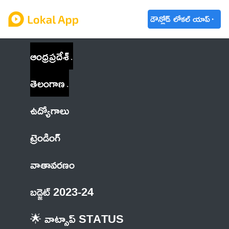
డౌన్లోడ్ లోకల్ యాప్
ఆంధ్రప్రదేశ్
తెలంగాణ
ఉద్యోగాలు
ట్రెండింగ్
వాతావరణం
బడ్జెట్ 2023-24
🌟 వాట్సాప్ STATUS