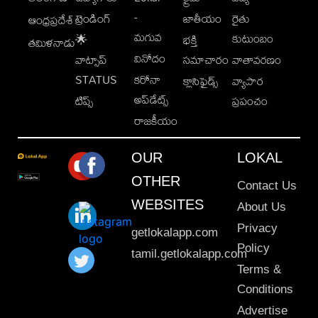
-
ట్రెండింగ్
జాతీయం
రైతు
ఆంధ్రప్రదేశ్
మగువ
కుటుంబం
🌟
భక్తి
తమిళనాడు
వినోదం
వాట్సాప్
సమాచారం
వాతావరణం
STATUS
కరోనా
క్లాసిఫైడ్స్
వ్యాపార
అప్‌డేట్స్
టిప్స్
ప్రపంచం
రాజకీయం
OUR
LOKAL
OTHER
Contact Us
WEBSITES
About Us
Privacy
getlokalapp.com
Policy
tamil.getlokalapp.com
Terms &
Conditions
Advertise