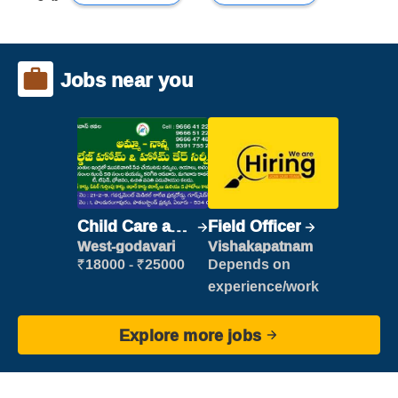
Jobs near you
Child Care and
Field Officer
Patient care
West-godavari
Vishakapatnam
₹18000 - ₹25000
Depends on
experience/work
Explore more jobs