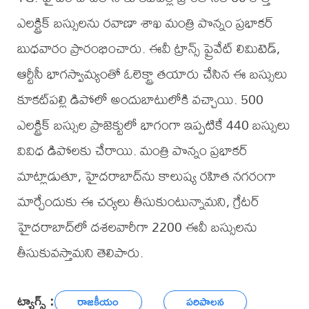
ఎలక్ట్రిక్ బస్సులను రవాణా శాఖ మంత్రి పొన్నం ప్రభాకర్
బుధవారం ప్రారంభించారు. ఈవీ ట్రాన్స్ ప్రైవేట్ లిమిటెడ్,
ఆర్టీసీ భాగస్వామ్యంతో ఓలెక్ట్రా తయారు చేసిన ఈ బస్సులు
కూకట్‌పల్లి డిపోలో అందుబాటులోకి వచ్చాయి. 500
ఎలక్ట్రిక్ బస్సుల ప్రాజెక్టులో భాగంగా ఇప్పటికే 440 బస్సులు
వివిధ డిపోలకు చేరాయి. మంత్రి పొన్నం ప్రభాకర్
మాట్లాడుతూ, హైదరాబాద్‌ను కాలుష్య రహిత నగరంగా
మార్చేందుకు ఈ చర్యలు తీసుకుంటున్నామని, గ్రేటర్
హైదరాబాద్‌లో దశలవారీగా 2200 ఈవీ బస్సులను
తీసుకువస్తామని తెలిపారు.
ట్యాగ్స్ :
రాజకీయం
పరిపాలన