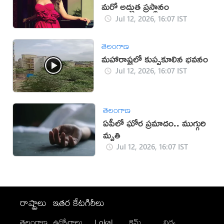
మరో అద్భుత ప్రస్థానం
Jul 12, 2026, 16:07 IST
తెలంగాణ
మహారాష్ట్రలో కుప్పకూలిన భవనం
Jul 12, 2026, 16:07 IST
తెలంగాణ
ఏపీలో ఘోర ప్రమాదం.. ముగ్గురి
మృతి
Jul 12, 2026, 16:07 IST
రాష్ట్రాలు
ఇతర కేటగిరీలు
తెలంగాణ
ఉద్యోగాలు
Lokal
క్రైమ్
విద్య