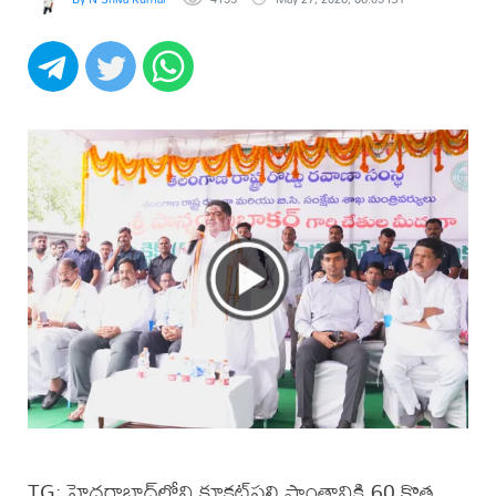
TG: హైదరాబాద్‌లోని కూకట్‌పల్లి ప్రాంతానికి 60 కొత్త