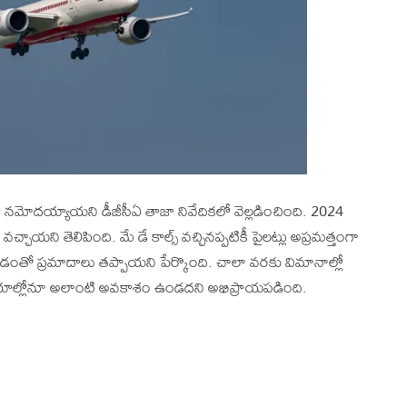
ు నమోదయ్యాయని డీజీసీఏ తాజా నివేదికలో వెల్లడించింది. 2024
చాయని తెలిపింది. మే డే కాల్స్ వచ్చినప్పటికీ పైలట్లు అప్రమత్తంగా
డంతో ప్రమాదాలు తప్పాయని పేర్కొంది. చాలా వరకు విమానాల్లో
ని సమయాల్లోనూ అలాంటి అవకాశం ఉండదని అభిప్రాయపడింది.