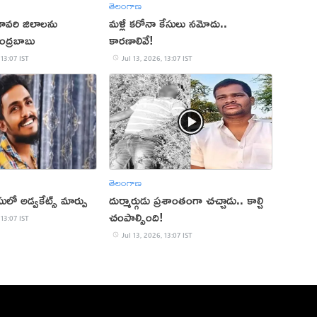
తెలంగాణ
దావరి జిలాలను
మళ్లీ కరోనా కేసులు నమోదు..
ంద్రబాబు
కారణాలివే!
 13:07 IST
Jul 13, 2026, 13:07 IST
తెలంగాణ
ులో అడ్వకేట్స్ మార్పు
దుర్మార్గుడు ప్రశాంతంగా చచ్చాడు.. కాల్చి
చంపాల్సింది!
 13:07 IST
Jul 13, 2026, 13:07 IST