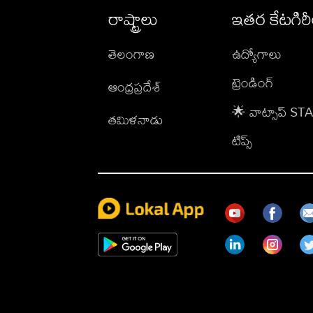
రాష్ట్రాలు
ఇతర కేటగిర
తెలంగాణ
ఉద్యోగాలు
ట్రెండింగ్
ఆంధ్రప్రదేశ్
🌟 వాట్సాప్ S
తమిళనాడు
టిప్స్