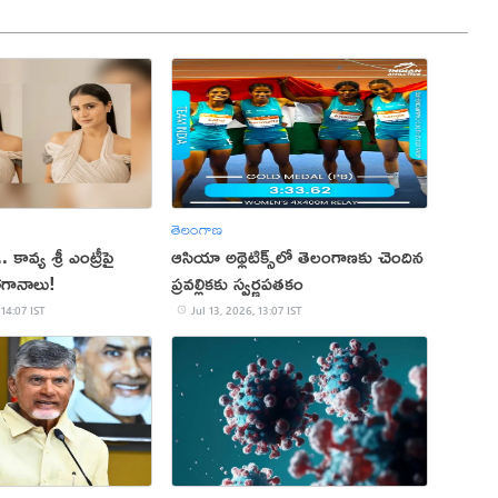
తెలంగాణ
 కావ్య శ్రీ ఎంట్రీపై
ఆసియా అథ్లెటిక్స్‌లో తెలంగాణకు చెందిన
గానాలు!
ప్రవల్లికకు స్వర్ణపతకం
 14:07 IST
Jul 13, 2026, 13:07 IST