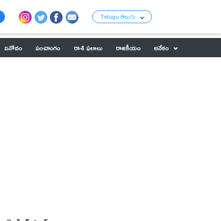
Telugu తెలుగు
వినోదం
పంచాంగం
రాశి ఫలాలు
రాజకీయం
అనేకం