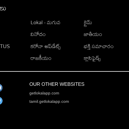
ీలు
Lokal - మగువ
క్రైమ్
వినోదం
జాతీయం
TATUS
కరోనా అప్‌డేట్స్
భక్తి సమాచారం
రాజకీయం
క్లాసిఫైడ్స్
OUR OTHER WEBSITES
getlokalapp.com
tamil.getlokalapp.com