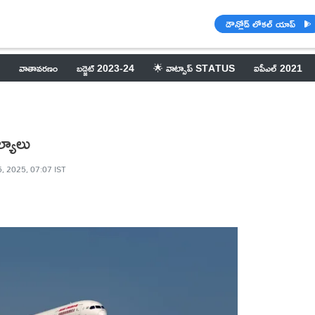
డౌన్లోడ్ లోకల్ యాప్
వాతావరణం
బడ్జెట్ 2023-24
🌟 వాట్సాప్ STATUS
ఐపీఎల్ 2021
్యాలు
5, 2025, 07:07 IST