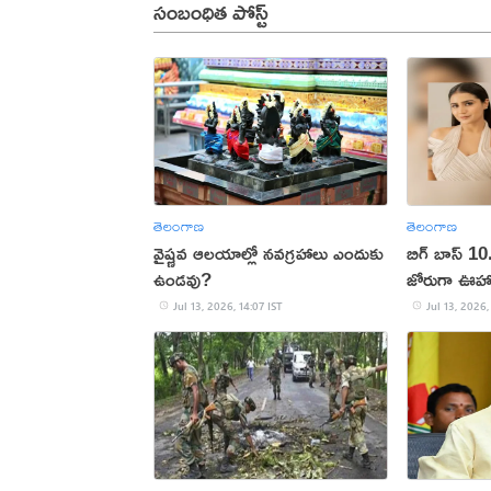
సంబంధిత పోస్ట్
తెలంగాణ
తెలంగాణ
వైష్ణవ ఆలయాల్లో నవగ్రహాలు ఎందుకు
బిగ్ బాస్ 10..
ఉండవు?
జోరుగా ఊహా
Jul 13, 2026, 14:07 IST
Jul 13, 2026,