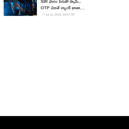
SIR ఫారం పేరుతో స్కామ్..
OTP చెబితే బ్యాంక్ ఖాతా
ఖాళీ!
Jul 12, 2026, 08:07 IST