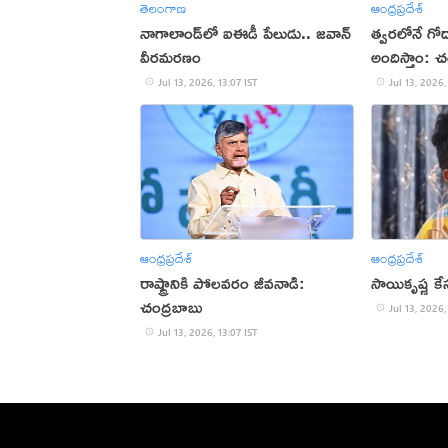
తెలంగాణ
ఆంధ్రప్రదేశ్
నాగాలాండ్‌లో ఐఈడీ పేలుడు.. జవాన్
త్వరలోనే గో
వీరమరణం
అందిస్తాం: చ
Jul 13, 2026, 13:07 IST
Jul 13, 2026,
ఆంధ్రప్రదేశ్
ఆంధ్రప్రదేశ్
రాష్ట్రానికి పోలవరం జీవనాడి:
సాయికృష్ణ కేస
చంద్రబాబు
Jul 13, 2026,
Jul 13, 2026, 13:07 IST