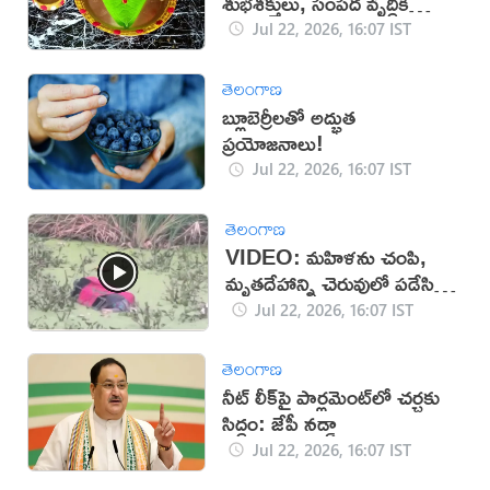
శుభశక్తులు, సంపద వృద్ధికి
విశ్వాసం!
Jul 22, 2026, 16:07 IST
తెలంగాణ
బ్లూబెర్రీలతో అద్భుత
ప్రయోజనాలు!
Jul 22, 2026, 16:07 IST
తెలంగాణ
VIDEO: మహిళను చంపి,
మృతదేహాన్ని చెరువులో పడేసిన
దుండగులు!
Jul 22, 2026, 16:07 IST
తెలంగాణ
నీట్ లీక్‌పై పార్లమెంట్‌లో చర్చకు
సిద్ధం: జేపీ నడ్డా
Jul 22, 2026, 16:07 IST