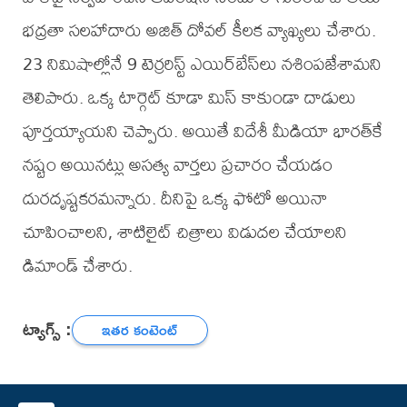
భద్రతా సలహాదారు అజిత్ దోవల్ కీలక వ్యాఖ్యలు చేశారు.
23 నిమిషాల్లోనే 9 టెర్రరిస్ట్ ఎయిర్‌బేస్‌లు నశింపజేశామని
తెలిపారు. ఒక్క టార్గెట్ కూడా మిస్ కాకుండా దాడులు
పూర్తయ్యాయని చెప్పారు. అయితే విదేశీ మీడియా భారత్‌కే
నష్టం అయినట్లు అసత్య వార్తలు ప్రచారం చేయడం
దురదృష్టకరమన్నారు. దీనిపై ఒక్క ఫోటో అయినా
చూపించాలని, శాటిలైట్ చిత్రాలు విడుదల చేయాలని
డిమాండ్ చేశారు.
ట్యాగ్స్ :
ఇతర కంటెంట్