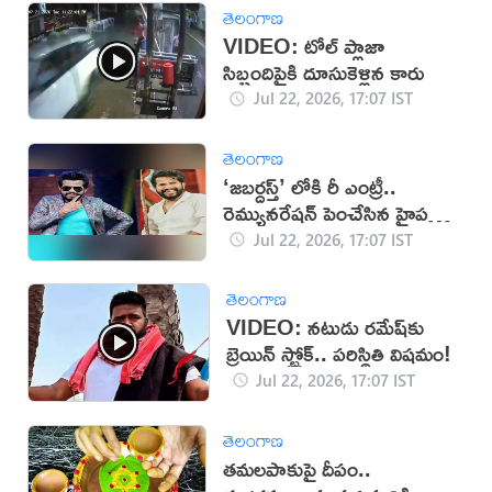
తెలంగాణ
VIDEO: టోల్ ప్లాజా
సిబ్బందిపైకి దూసుకెళ్లిన కారు
Jul 22, 2026, 17:07 IST
తెలంగాణ
‘జబర్దస్త్’ లోకి రీ ఎంట్రీ..
రెమ్యునరేషన్ పెంచేసిన హైపర్
ఆది!
Jul 22, 2026, 17:07 IST
తెలంగాణ
VIDEO: నటుడు రమేష్‌‌కు
బ్రెయిన్ స్ట్రోక్.. పరిస్థితి విషమం!
Jul 22, 2026, 17:07 IST
తెలంగాణ
తమలపాకుపై దీపం..