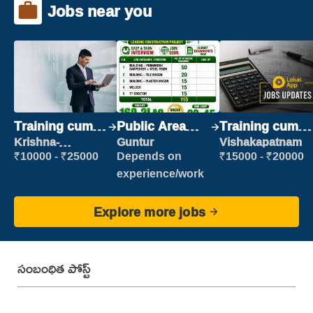
Jobs near you
Training cum
Public Area
Training cum
Placement
Cleaner
Placement
Krishna-
Guntur
Vishakapatnam
vijayawada
₹10000 - ₹25000
Depends on
₹15000 - ₹20000
experience/work
Explore more jobs
సంబంధిత పోస్ట్