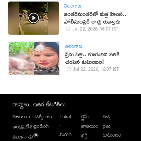
తెలంగాణ
జంతర్‌మంతర్‌లో మళ్లీ హింస..
పోలీసులపైకి రాళ్లు రువ్వారు
Jul 22, 2026, 16:07 IST
తెలంగాణ
ప్రేమ పెళ్లి.. కూతురిని నరికి
చంపిన కుటుంబం!
Jul 22, 2026, 16:07 IST
రాష్ట్రాలు
ఇతర కేటగిరీలు
తెలంగాణ
ఉద్యోగాలు
Lokal
క్రైమ్
విద్య
-
ట్రెండింగ్
జాతీయం
రైతు
ఆంధ్రప్రదేశ్
మగువ
కుటుంబం
🌟
భక్తి
తమిళనాడు