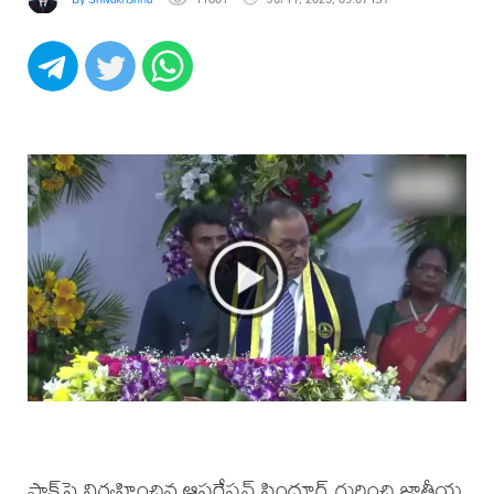
పాక్‌పై నిర్వహించిన ఆపరేషన్ సిందూర్‌ గురించి జాతీయ