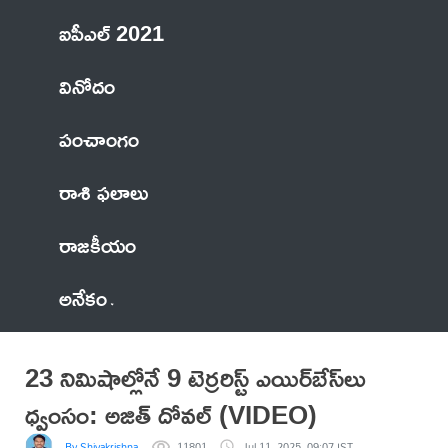
ఐపీఎల్ 2021
వినోదం
పంచాంగం
రాశి ఫలాలు
రాజకీయం
అనేకం
23 నిమిషాల్లోనే 9 టెర్రరిస్ట్ ఎయిర్‌బేస్‌లు
ధ్వంసం: అజిత్ దోవల్ (VIDEO)
By Shivakrishna
11801
Jul 11, 2025, 09:07 IST