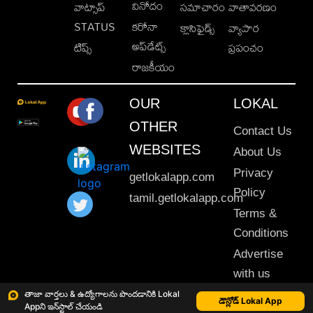
వినోదం
వాట్సాప్
సమాచారం
వాతావరణం
STATUS
కరోనా
క్లాసిఫైడ్స్
వ్యాపార
అప్‌డేట్స్
టిప్స్
ప్రపంచం
రాజకీయం
OUR
LOKAL
OTHER
Contact Us
WEBSITES
About Us
Privacy
getlokalapp.com
Policy
tamil.getlokalapp.com
Terms &
Conditions
Advertise
with us
Sitemap
తాజా వార్తలు & ఉద్యోగాలను పొందడానికి Lokal
డౌన్లోడ్ Lokal App
Appని ఇన్‌స్టాల్ చేయండి
This material may not be published, transmitted, rewritten or redistributed. © 2020 Lokal App. All rights reserved.