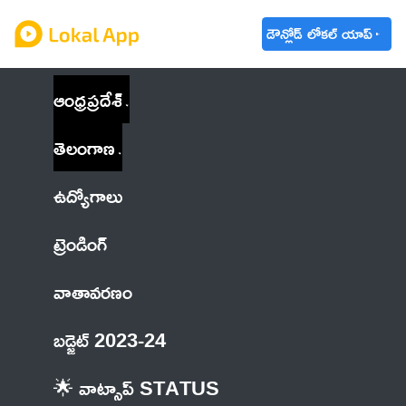
డౌన్లోడ్ లోకల్ యాప్
ఆంధ్రప్రదేశ్
తెలంగాణ
ఉద్యోగాలు
ట్రెండింగ్
వాతావరణం
బడ్జెట్ 2023-24
🌟 వాట్సాప్ STATUS