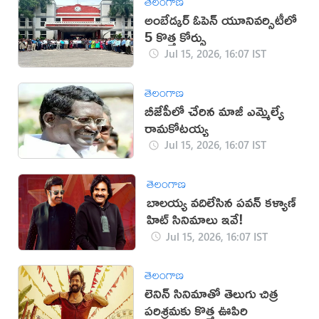
తెలంగాణ
అంబేడ్కర్‌ ఓపెన్‌ యూనివర్సిటీలో
5 కొత్త కోర్సు
Jul 15, 2026, 16:07 IST
తెలంగాణ
బీజేపీలో చేరిన మాజీ ఎమ్మెల్యే
రామకోటయ్య
Jul 15, 2026, 16:07 IST
తెలంగాణ
బాలయ్య వదిలేసిన పవన్ కళ్యాణ్
హిట్ సినిమాలు ఇవే!
Jul 15, 2026, 16:07 IST
తెలంగాణ
లెనిన్ సినిమాతో తెలుగు చిత్ర
పరిశ్రమకు కొత్త ఊపిరి