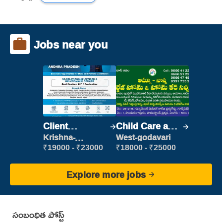
Jobs near you
Client
Child Care and
Relationship
Patient care
Krishna-
West-godavari
vijayawada
Executive
₹19000 - ₹23000
₹18000 - ₹25000
Explore more jobs
సంబంధిత పోస్ట్