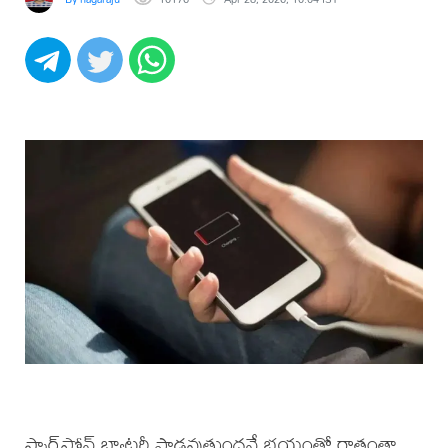
స్మార్ట్‌ఫోన్ బ్యాటరీ పాడవుతుందనే భయంతో రాత్రంతా