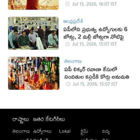
Jul 15, 2026, 16:07 IST
ఆంధ్రప్రదేశ్
ఏపీలోని ప్రభుత్వ ఉద్యోగులకు 6
జోన్లు, 2 మల్టీ జోన్లుగా నోటిఫై
Jul 15, 2026, 15:07 IST
తెలంగాణ
ఏపీ లిక్కర్‌ రవాణా కేసులో
నిందితుల కస్టడీకి కోర్టు అనుమతి
Jul 15, 2026, 15:07 IST
రాష్ట్రాలు
ఇతర కేటగిరీలు
తెలంగాణ
ఉద్యోగాలు
Lokal
క్రైమ్
విద్య
-