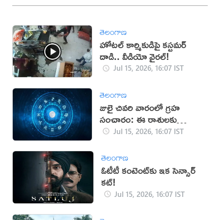
తెలంగాణ
హోటల్ కార్మికుడిపై కస్టమర్
దాడి.. వీడియో వైరల్!
Jul 15, 2026, 16:07 IST
తెలంగాణ
జులై చివరి వారంలో గ్రహ
సంచారం: ఈ రాశులకు
శుభకాలం
Jul 15, 2026, 16:07 IST
తెలంగాణ
ఓటీటీ కంటెంట్‌కు ఇక సెన్సార్
కట్!
Jul 15, 2026, 16:07 IST