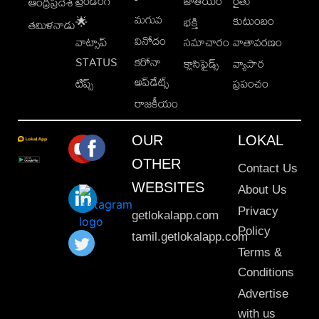
ట్రెండింగ్
జాతీయం
రైతు
ఆంధ్రప్రదేశ్
మగువ
కుటుంబం
🌟
భక్తి
తమిళనాడు
వినోదం
వాట్సాప్
సమాచారం
వాతావరణం
STATUS
కరోనా
క్లాసిఫైడ్స్
వ్యాపార
అప్‌డేట్స్
టిప్స్
ప్రపంచం
రాజకీయం
OUR
LOKAL
OTHER
Contact Us
WEBSITES
About Us
Privacy
getlokalapp.com
Policy
tamil.getlokalapp.com
Terms &
Conditions
Advertise
with us