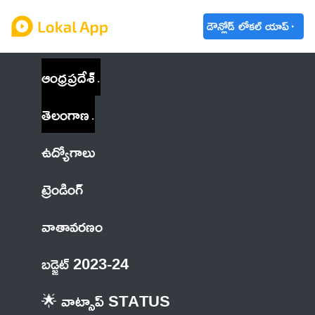
డౌన్లోడ్ లోకల్ యాప్
ఆంధ్రప్రదేశ్
తెలంగాణ
ఉద్యోగాలు
ట్రెండింగ్
వాతావరణం
బడ్జెట్ 2023-24
🌟 వాట్సాప్ STATUS