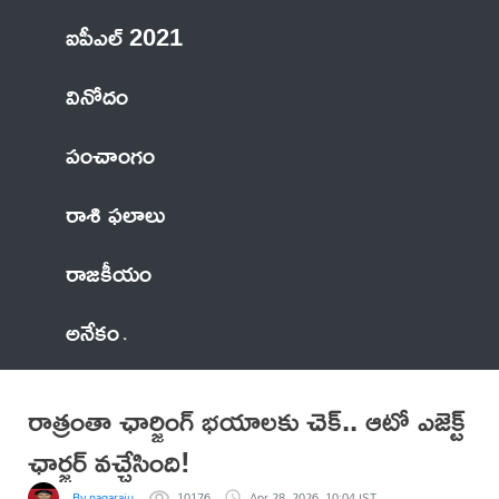
ఐపీఎల్ 2021
వినోదం
పంచాంగం
రాశి ఫలాలు
రాజకీయం
అనేకం
రాత్రంతా ఛార్జింగ్ భయాలకు చెక్.. ఆటో ఎజెక్ట్
ఛార్జర్ వచ్చేసింది!
By nagaraju
10176
Apr 28, 2026, 10:04 IST