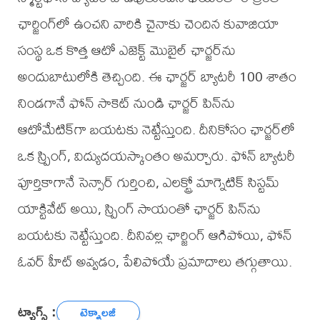
ఛార్జింగ్‌లో ఉంచని వారికి చైనాకు చెందిన కువాజియా
సంస్థ ఒక కొత్త ఆటో ఎజెక్ట్ మొబైల్ ఛార్జర్‌ను
అందుబాటులోకి తెచ్చింది. ఈ ఛార్జర్ బ్యాటరీ 100 శాతం
నిండగానే ఫోన్ సాకెట్ నుండి ఛార్జర్ పిన్‌ను
ఆటోమేటిక్‌గా బయటకు నెట్టేస్తుంది. దీనికోసం ఛార్జర్‌లో
ఒక స్ప్రింగ్, విద్యుదయస్కాంతం అమర్చారు. ఫోన్ బ్యాటరీ
పూర్తికాగానే సెన్సార్ గుర్తించి, ఎలక్ట్రో మాగ్నెటిక్ సిస్టమ్
యాక్టివేట్ అయి, స్ప్రింగ్ సాయంతో ఛార్జర్ పిన్‌ను
బయటకు నెట్టేస్తుంది. దీనివల్ల ఛార్జింగ్ ఆగిపోయి, ఫోన్
ఓవర్ హీట్ అవ్వడం, పేలిపోయే ప్రమాదాలు తగ్గుతాయి.
ట్యాగ్స్ :
టెక్నాలజీ