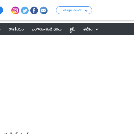
Telugu తెలుగు
ు
రాజకీయం
బంగారం-వెండి ధరలు
క్రైమ్
అనేకం