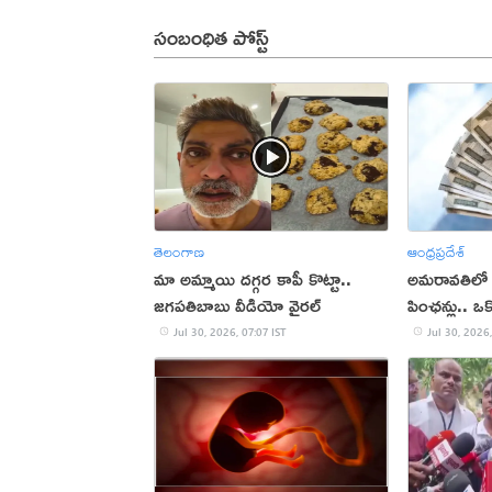
సంబంధిత పోస్ట్
తెలంగాణ
ఆంధ్రప్రదేశ్
మా అమ్మాయి దగ్గర కాపీ కొట్టా..
అమరావతిలో 
జగపతిబాబు వీడియో వైరల్‌
పింఛన్లు.. ఒక
Jul 30, 2026, 07:07 IST
Jul 30, 2026,