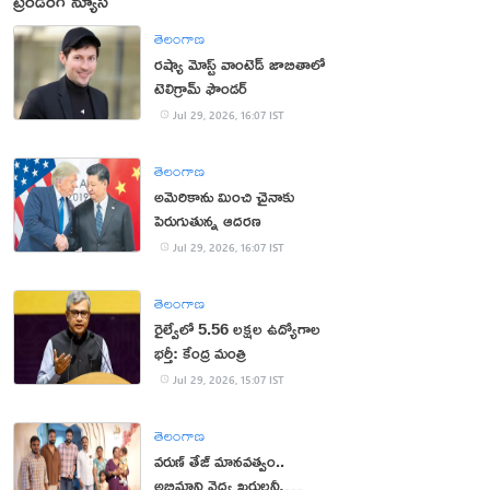
ట్రెండింగ్ న్యూస్
తెలంగాణ
రష్యా మోస్ట్ వాంటెడ్ జాబితాలో
టెలిగ్రామ్ ఫౌండర్
Jul 29, 2026, 16:07 IST
తెలంగాణ
అమెరికాను మించి చైనాకు
పెరుగుతున్న ఆదరణ
Jul 29, 2026, 16:07 IST
తెలంగాణ
రైల్వేలో 5.56 లక్షల ఉద్యోగాల
భర్తీ: కేంద్ర మంత్రి
Jul 29, 2026, 15:07 IST
తెలంగాణ
వరుణ్ తేజ్ మానవత్వం..
అభిమాని వైద్య ఖర్చులన్నీ