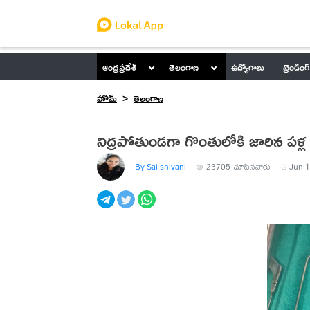
ఆంధ్రప్రదేశ్
తెలంగాణ
ఉద్యోగాలు
ట్రెండింగ్
హోమ్
తెలంగాణ
నిద్రపోతుండగా గొంతులోకి జారిన పళ్ల స
By Sai shivani
23705
చూసినవారు
Jun 1