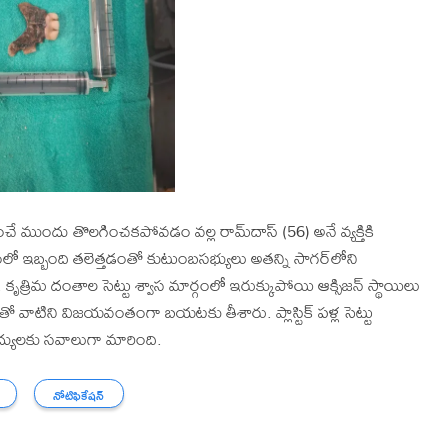
ద్రించే ముందు తొలగించకపోవడం వల్ల రామ్‌దాస్‌ (56) అనే వ్యక్తికి
డంలో ఇబ్బంది తలెత్తడంతో కుటుంబసభ్యులు అతన్ని సాగర్‌లోని
 కృత్రిమ దంతాల సెట్టు శ్వాస మార్గంలో ఇరుక్కుపోయి ఆక్సిజన్‌ స్థాయిలు
ో వాటిని విజయవంతంగా బయటకు తీశారు. ప్లాస్టిక్‌ పళ్ల సెట్టు
ైద్యులకు సవాలుగా మారింది.
నోటిఫికేషన్