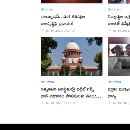
తెలంగాణ
తెలంగాణ
పొల్యూషన్.. మగ శిశువుల
విద్యార్థుల 
అభివృద్ధిపై ప్రభావం!
అభిజిత్ దిప్క
Jul 30, 2026, 07:07 IST
Jul 30, 2026,
తెలంగాణ
తెలంగాణ
అత్యవసర పరిస్థితుల్లో పెల్లెట్ గన్స్
భర్తను ముక్కలు
వాడే అధికారం పోలీసులకు ఉంది:
భార్య
సుప్రీం
Jul 30, 2026, 07:07 IST
Jul 30, 2026,