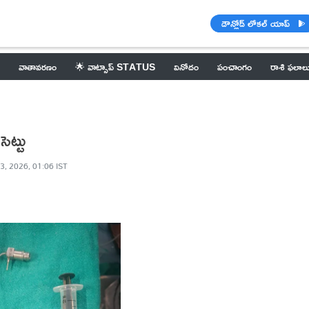
డౌన్లోడ్ లోకల్ యాప్
వాతావరణం
🌟 వాట్సాప్ STATUS
వినోదం
పంచాంగం
రాశి ఫలాల
ెట్టు
3, 2026, 01:06 IST