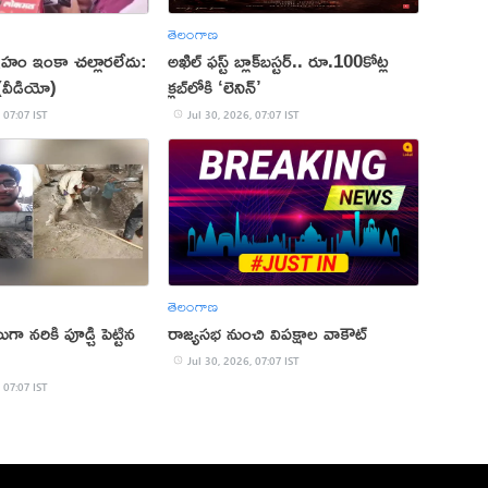
తెలంగాణ
ఆగ్రహం ఇంకా చల్లారలేదు:
అఖిల్ ఫస్ట్ బ్లాక్‌బస్టర్.. రూ.100కోట్ల
ే(వీడియో)
క్లబ్‌లోకి ‘లెనిన్‌’
 07:07 IST
Jul 30, 2026, 07:07 IST
తెలంగాణ
గా నరికి పూడ్చి పెట్టిన
రాజ్యసభ నుంచి విపక్షాల వాకౌట్
Jul 30, 2026, 07:07 IST
 07:07 IST