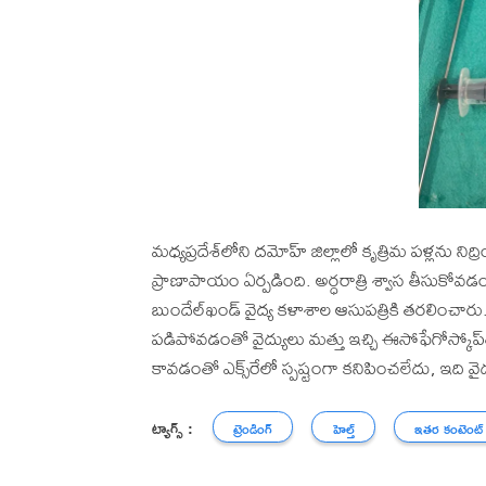
మధ్యప్రదేశ్‌లోని దమోహ్‌ జిల్లాలో కృత్రిమ పళ్లను ని
ప్రాణాపాయం ఏర్పడింది. అర్ధరాత్రి శ్వాస తీసుకోవ
బుందేల్‌ఖండ్‌ వైద్య కళాశాల ఆసుపత్రికి తరలించారు.
పడిపోవడంతో వైద్యులు మత్తు ఇచ్చి ఈసోఫేగోస్కోప్‌త
కావడంతో ఎక్స్‌రేలో స్పష్టంగా కనిపించలేదు, ఇది వ
ట్యాగ్స్ :
ట్రెండింగ్
హెల్త్
ఇతర కంటెంట్