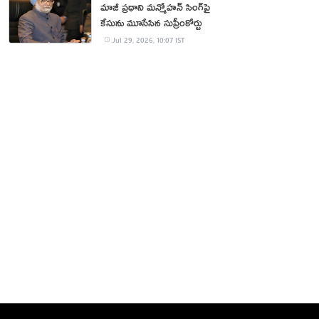
మాజీ ప్రధాని మన్మోహన్ సింగ్‌పై
కేసును మూసేసిన సుప్రీంకోర్టు
Jul 29, 2026, 10:07 IST