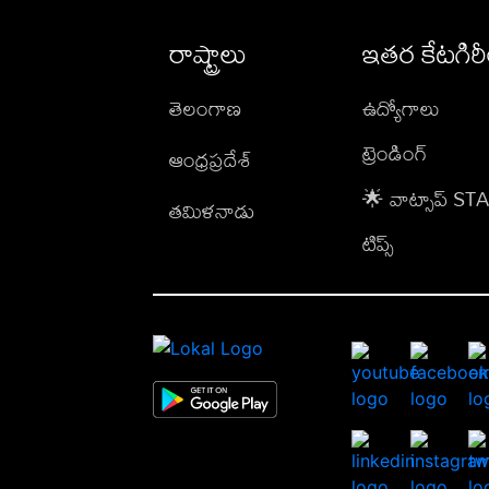
రాష్ట్రాలు
ఇతర కేటగిర
తెలంగాణ
ఉద్యోగాలు
ట్రెండింగ్
ఆంధ్రప్రదేశ్
🌟 వాట్సాప్ S
తమిళనాడు
టిప్స్