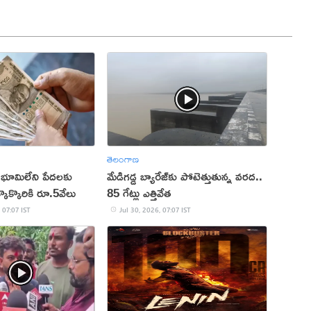
తెలంగాణ
భూమిలేని పేదలకు
మేడిగడ్డ బ్యారేజ్‌కు పోటెత్తుతున్న వరద..
్కొక్కొరికి రూ.5వేలు
85 గేట్లు ఎత్తివేత
 07:07 IST
Jul 30, 2026, 07:07 IST