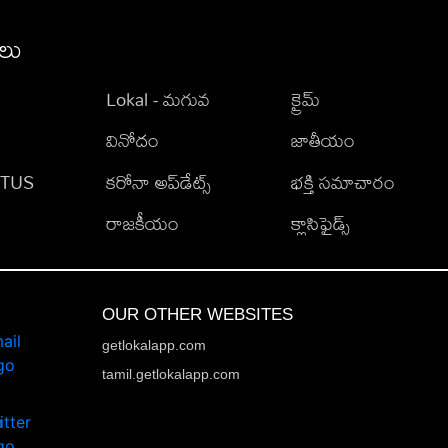
ీలు
Lokal - మగువ
క్రైమ్
వినోదం
జాతీయం
TATUS
కరోనా అప్‌డేట్స్
భక్తి సమాచారం
రాజకీయం
క్లాసిఫైడ్స్
OUR OTHER WEBSITES
getlokalapp.com
tamil.getlokalapp.com