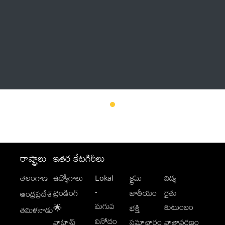
Thatstelugu
బిగ్ బాస్
అనేకం
రాష్ట్రాలు
ఇతర కేటగిరీలు
తెలంగాణ
ఉద్యోగాలు
Lokal
క్రైమ్
విద్య
-
ట్రెండింగ్
జాతీయం
రైతు
ఆంధ్రప్రదేశ్
మగువ
కుటుంబం
🌟
భక్తి
తమిళనాడు
వినోదం
వాట్సాప్
సమాచారం
వాతావరణం