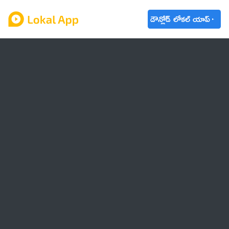
డౌన్లోడ్ లోకల్ యాప్
ఆంధ్రప్రదేశ్
తెలంగాణ
ఉద్యోగాలు
ట్రెండింగ్
వాతావరణం
బడ్జెట్ 2023-24
🌟 వాట్సాప్ STATUS