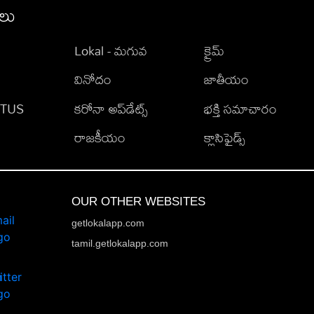
ీలు
Lokal - మగువ
క్రైమ్
వినోదం
జాతీయం
TATUS
కరోనా అప్‌డేట్స్
భక్తి సమాచారం
రాజకీయం
క్లాసిఫైడ్స్
OUR OTHER WEBSITES
getlokalapp.com
tamil.getlokalapp.com