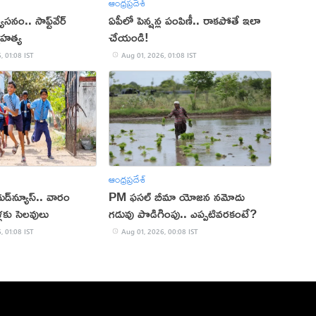
ఆంధ్రప్రదేశ్
వ్యసనం.. సాఫ్ట్‌వేర్
ఏపీలో పెన్షన్ల పంపిణీ.. రాకపోతే ఇలా
మహత్య
చేయండి!
, 01:08 IST
Aug 01, 2026, 01:08 IST
ఆంధ్రప్రదేశ్
గుడ్‌న్యూస్.. వారం
PM ఫసల్ బీమా యోజన నమోదు
్లకు సెలవులు
గడువు పొడిగింపు.. ఎప్పటివరకంటే?
, 01:08 IST
Aug 01, 2026, 00:08 IST