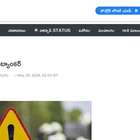
డౌన్లోడ్ లోకల్ యాప్
వాతావరణం
🌟 వాట్సాప్ STATUS
వినోదం
పంచాంగం
రాశి ఫలాల
ట్యాంకర్
నవారు
May 29, 2026, 02:05 IST