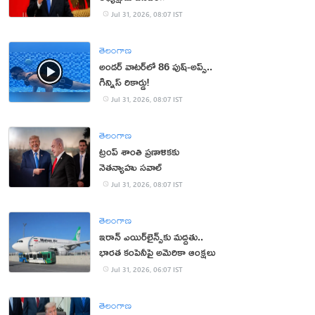
Jul 31, 2026, 08:07 IST
తెలంగాణ
అండర్ వాటర్‌లో 86 పుష్-అప్స్..
గిన్నిస్ రికార్డు!
Jul 31, 2026, 08:07 IST
తెలంగాణ
ట్రంప్ శాంతి ప్రణాళికకు
నెతన్యాహు సవాల్‌
Jul 31, 2026, 08:07 IST
తెలంగాణ
ఇరాన్ ఎయిర్‌లైన్స్‌కు మద్దతు..
భారత కంపెనీపై అమెరికా ఆంక్షలు
Jul 31, 2026, 06:07 IST
తెలంగాణ