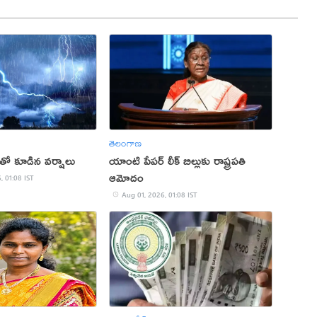
తెలంగాణ
లతో కూడిన వర్షాలు
యాంటి పేపర్ లీక్‌ బిల్లుకు రాష్ట్రపతి
ఆమోదం
, 01:08 IST
Aug 01, 2026, 01:08 IST