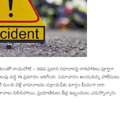
్తా పడటంతో రాయచోటి – కడప ప్రధాన రహదారిపై రాకపోకలు పూర్తిగా
మలుపు వద్ద ఈ ప్రమాదం జరిగింది. సమాచారం అందుకున్న పోలీసులు
ోటి నుంచి వెళ్లే వాహనాలను చక్రాయపేట మార్గం మీదుగా దారి
లు నిలిచిపోయి, ప్రయాణికులు తీవ్ర ఇబ్బందులు ఎదుర్కొన్నారు.