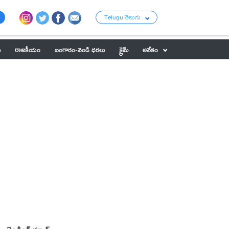
Telugu తెలుగు
ు
రాజకీయం
బంగారం-వెండి ధరలు
క్రైమ్
అనేకం