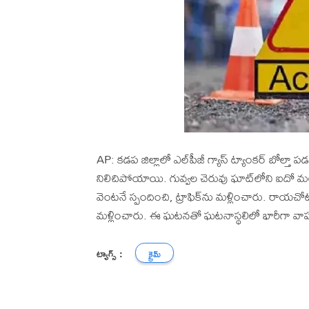
AP: కడప జిల్లాలో ఎల్‌పీజీ గ్యాస్ ట్యాంకర్ బోల
నిలిచిపోయాయి. గువ్వల చెరువు ఘాట్‌లోని ఐదో 
వెంటనే స్పందించి, ట్రాఫిక్‌ను మళ్లించారు. రాయచ
మళ్లించారు. ఈ ఘటనతో ఘటనాస్థలిలో భారీగా వాహనా
ట్యాగ్స్ :
క్రైమ్