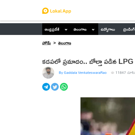
ఆంధ్రప్రదేశ్
తెలంగాణ
ఉద్యోగాలు
ట్రెండింగ్
హోమ్
తెలంగాణ
కడపలో ప్రమాదం.. బోల్తా పడిన LPG 
By Gaddala VenkateswaraRao
11847
చూసి