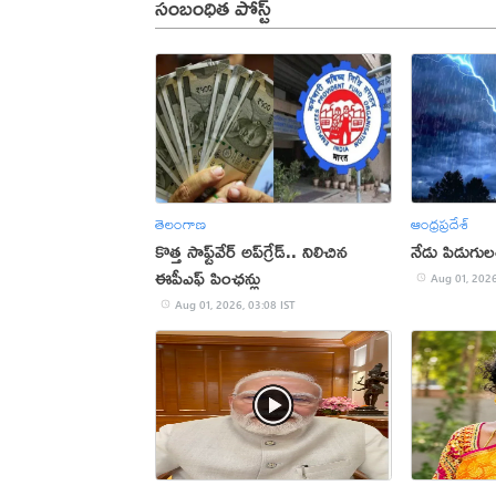
సంబంధిత పోస్ట్
తెలంగాణ
ఆంధ్రప్రదేశ్
కొత్త సాఫ్ట్‌వేర్‌ అప్‌గ్రేడ్‌.. నిలిచిన
నేడు పిడుగు
ఈపీఎఫ్‌ పింఛన్లు
Aug 01, 2026
Aug 01, 2026, 03:08 IST