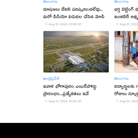
తెలంగాణ
తెలంగాణ
దూషణలు దేనినీ పరిష్కరించలేవు..
భర్త బెట్టింగ్ 
మరో వీడియో విడుదల చేసిన మోదీ
ఇంజినీర్ ఆత్
Aug 01, 2026, 01:08 IST
Aug 01, 2026
ఆంధ్రప్రదేశ్
తెలంగాణ
ఇవాళ భోగాపురం ఎయిర్‌పోర్టు
విద్యార్థులకు 
ప్రారంభం..ప్ర‌త్యేక‌త‌లు ఇవే
రోజులు స్కూళ
Aug 01, 2026, 01:08 IST
Aug 01, 2026