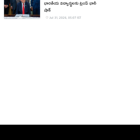
భారతీయ విద్యార్థులకు ట్రంప్ భారీ
షాక్
Jul 31, 2026, 05:07 IST