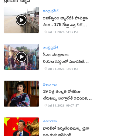
ట్రెండింగ్ న్యూస్
ఆంధ్రప్రదేశ్
ధవళేశ్వరం బ్యారేజీకి పోటెత్తిన
వరద.. 175 గేట్లు ఎత్తి నీటి
విడుదల
Jul 31, 2026, 14:07 IST
ఆంధ్రప్రదేశ్
సీఎం చంద్రబాబు
నియోజకవర్గంలో మంచినీటి
కష్టాలు.. మహిళలు ఆందోళన
Jul 31, 2026, 12:07 IST
తెలంగాణ
19 ఏళ్ల త‌ర్వాత కోల్‌క‌తా
చేరుకున్న బంగ్లాదేశీ ర‌చ‌యిత
త‌స్లీమా న‌స్రీన్‌
Jul 31, 2026, 09:07 IST
తెలంగాణ
భారత్‌లో పర్యటించనున్న చైనా
అధ్యక్షుడు జిన్‌పింగ్