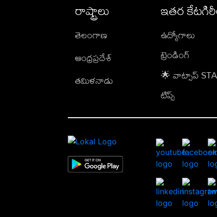
రాష్ట్రాలు
ఇతర కేటగిర
తెలంగాణ
ఉద్యోగాలు
ట్రెండింగ్
ఆంధ్రప్రదేశ్
🌟 వాట్సాప్ S
తమిళనాడు
టిప్స్