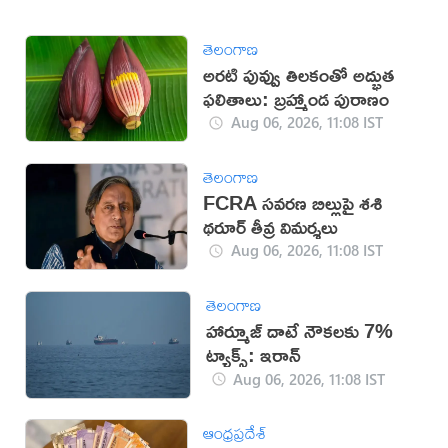
తెలంగాణ
అరటి పువ్వు తిలకంతో అద్భుత
ఫలితాలు: బ్రహ్మాండ పురాణం
Aug 06, 2026, 11:08 IST
తెలంగాణ
FCRA సవరణ బిల్లుపై శశి
థరూర్ తీవ్ర విమర్శలు
Aug 06, 2026, 11:08 IST
తెలంగాణ
హార్మూజ్ దాటే నౌకలకు 7%
ట్యాక్స్: ఇరాన్
Aug 06, 2026, 11:08 IST
ఆంధ్రప్రదేశ్