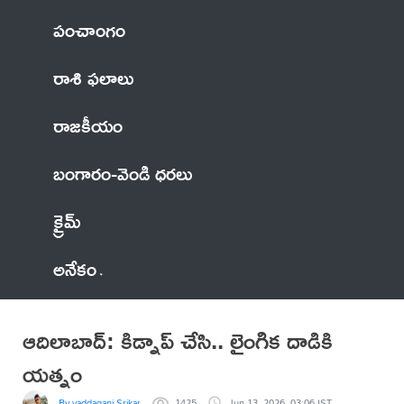
పంచాంగం
రాశి ఫలాలు
రాజకీయం
బంగారం-వెండి ధరలు
క్రైమ్
అనేకం
ఆదిలాబాద్: కిడ్నాప్ చేసి.. లైంగిక దాడికి
యత్నం
By vaddagani Srikanth
1425
Jun 13, 2026, 03:06 IST