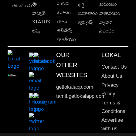
మగువ
కుటుంబం
🌟
భక్తి
తమిళనాడు
వినోదం
వాట్సాప్
సమాచారం
వాతావరణం
STATUS
కరోనా
క్లాసిఫైడ్స్
వ్యాపార
అప్‌డేట్స్
టిప్స్
ప్రపంచం
రాజకీయం
OUR
LOKAL
OTHER
Contact Us
WEBSITES
About Us
Privacy
getlokalapp.com
Policy
tamil.getlokalapp.com
Terms &
Conditions
Advertise
with us