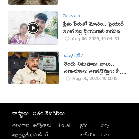
తెలంగాణ
ప్రేమ పేరుతో మోసం.. ప్రియుడి
ఇంటి వద్ద ప్రియురాలి నిరసన
Aug 06, 2026, 10:08 IST
ఆంధ్రప్రదేశ్
రెండు నిమిషాలు చాలు..
అరాచకాలు అరికట్టేస్తాం: సీఎం
చంద్రబాబు
Aug 06, 2026, 10:08 IST
రాష్ట్రాలు
ఇతర కేటగిరీలు
తెలంగాణ
ఉద్యోగాలు
Lokal
క్రైమ్
విద్య
-
ట్రెండింగ్
జాతీయం
రైతు
ఆంధ్రప్రదేశ్