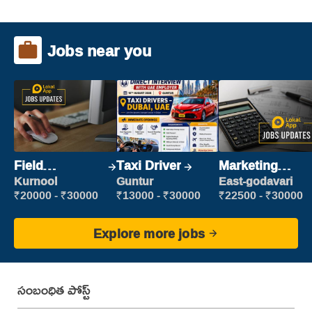
Jobs near you
Field
Taxi Driver
Marketing
Marketing
Executive
Kurnool
Guntur
East-godavari
Executive
₹20000 - ₹30000
₹13000 - ₹30000
₹22500 - ₹30000
Explore more jobs
సంబంధిత పోస్ట్