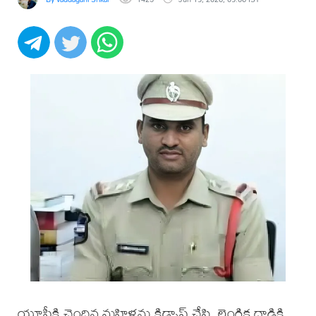
యూపీకి చెందిన మహిళను కిడ్నాప్ చేసి, లైంగిక దాడికి