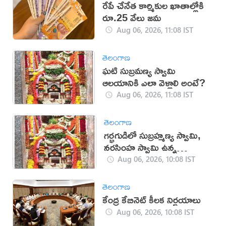
రేపే చేనేత కార్మికుల ఖాతాల్లోకి
రూ.25 వేలు జమ
Aug 06, 2026, 11:08 IST
తెలంగాణ
ఘటి సుబ్రమణ్య స్వామి
ఆలయానికి ఎలా వెళ్లాలి అంటే?
Aug 06, 2026, 11:08 IST
తెలంగాణ
గర్భగుడిలో సుబ్రహ్మణ్య స్వామి,
నరసింహ స్వామి ఉన్న
దేవాలయం ఇదే
Aug 06, 2026, 10:08 IST
తెలంగాణ
కేంద్ర కేబినెట్ కీలక నిర్ణయాలు
Aug 06, 2026, 10:08 IST