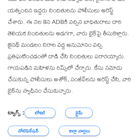
యత్నించిన ఇద్దరు నిందితులను పోలీసులు అరెస్ట్
చేశారు. ఈ నెల 8న ADBకి వచ్చిన బాధితురాలు దారి
తెలియక నిందితులను అడగగా, వారు బైక్‌పై తీసుకెళ్లారు.
జైనథ్ మండలం నిరాల వద్ద అనుమానం వచ్చి
ప్రతిఘటించడంతో దాడి చేసి నిందితులు పరారయ్యారు.
గాయపడిన మహిళను రిమ్స్‌లో చేర్చారు. కేసు నమోదు
చేసుకున్న పోలీసులు అశోక్, సంజీవ్‌లను అరెస్ట్ చేసి, వారి
బైక్‌ను స్వాధీనం చేసుకున్నారు.
ట్యాగ్స్ :
లోకల్
క్రైమ్
నోటిఫికేషన్
జిల్లా వార్తలు