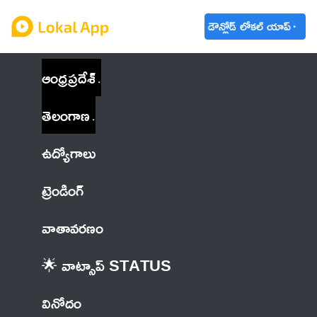
డౌన్లోడ్ లోకల్ యాప్
ఆంధ్రప్రదేశ్
తెలంగాణ
ఉద్యోగాలు
ట్రెండింగ్
వాతావరణం
🌟 వాట్సాప్ STATUS
వినోదం