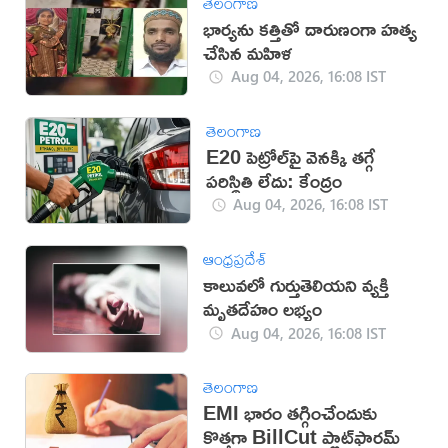
తెలంగాణ
భార్యను కత్తితో దారుణంగా హత్య
చేసిన మహిళ
Aug 04, 2026, 16:08 IST
తెలంగాణ
E20 పెట్రోల్‌పై వెనక్కి తగ్గే
పరిస్థితి లేదు: కేంద్రం
Aug 04, 2026, 16:08 IST
ఆంధ్రప్రదేశ్
కాలువలో గుర్తుతెలియని వ్యక్తి
మృతదేహం లభ్యం
Aug 04, 2026, 16:08 IST
తెలంగాణ
EMI భారం తగ్గించేందుకు
కొత్తగా BillCut ప్లాట్‌ఫారమ్