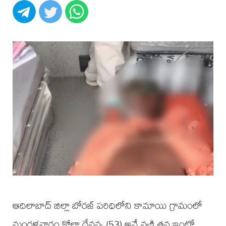
ఆదిలాబాద్ జిల్లా బోరజ్ పరిధిలోని కామాయి గ్రామంలో
మంగళవారం కోలా దేవన్న (53) అనే వ్యక్తి తన ఇంట్లో