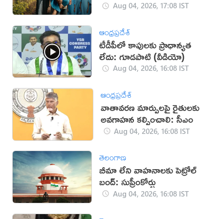
Aug 04, 2026, 17:08 IST
ఆంధ్రప్రదేశ్
టీడీపీలో కాపులకు ప్రాధాన్యత
లేదు: గూడపాటి (వీడియో)
Aug 04, 2026, 16:08 IST
ఆంధ్రప్రదేశ్
వాతావరణ మార్పులపై రైతులకు
అవగాహన కల్పించాలి: సీఎం
Aug 04, 2026, 16:08 IST
తెలంగాణ
బీమా లేని వాహనాలకు పెట్రోల్
బంద్: సుప్రీంకోర్టు
Aug 04, 2026, 16:08 IST