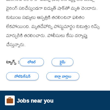
వైరింగ్ సరిచేస్తుండగా విద్యుత్ షాక్‌తో మృతి చెందారు.
కుటుంబ సభ్యులు ఆస్పత్రికి తరలించినా ఫలితం
లేకపోయింది. మృతదేహాన్ని పోస్టుమార్టం నిమిత్తం రిమ్స్
మార్చురీకి తరలించారు. పోలీసులు కేసు దర్యాప్తు
చేస్తున్నారు.
ట్యాగ్స్ :
లోకల్
క్రైమ్
నోటిఫికేషన్
జిల్లా వార్తలు
Jobs near you