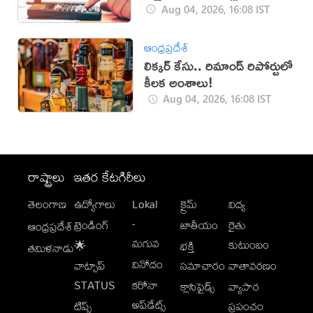
Aug 04, 2026, 16:08 IST
ఆంధ్రప్రదేశ్
లిక్కర్ కేసు.. రిమాండ్​ రిపోర్టులో
కీలక అంశాలు!
Aug 04, 2026, 16:08 IST
రాష్ట్రాలు
ఇతర కేటగిరీలు
తెలంగాణ
ఉద్యోగాలు
Lokal
క్రైమ్
విద్య
-
ట్రెండింగ్
జాతీయం
రైతు
ఆంధ్రప్రదేశ్
మగువ
కుటుంబం
🌟
భక్తి
తమిళనాడు
వినోదం
వాట్సాప్
సమాచారం
వాతావరణం
STATUS
కరోనా
క్లాసిఫైడ్స్
వ్యాపార
అప్‌డేట్స్
టిప్స్
ప్రపంచం