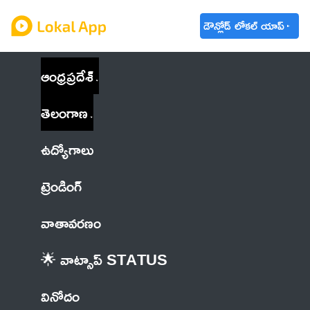
డౌన్లోడ్ లోకల్ యాప్
ఆంధ్రప్రదేశ్
తెలంగాణ
ఉద్యోగాలు
ట్రెండింగ్
వాతావరణం
🌟 వాట్సాప్ STATUS
వినోదం