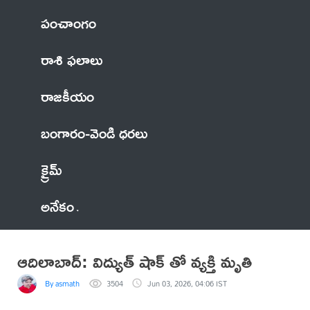
పంచాంగం
రాశి ఫలాలు
రాజకీయం
బంగారం-వెండి ధరలు
క్రైమ్
అనేకం
ఆదిలాబాద్: విద్యుత్ షాక్ తో వ్యక్తి మృతి
By asmath
3504
Jun 03, 2026, 04:06 IST