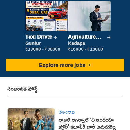
Taxi Driver
Agriculture
Labour
Guntur
Kadapa
₹13000 - ₹30000
₹16000 - ₹18000
Explore more jobs
సంబంధిత పోస్ట్
తెలంగాణ
కాజల్ అగర్వాల్ 'ది ఇండియా
స్టోరీ' మూవీకి భారీ ఎదురుదెబ్బ