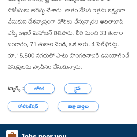
పోలీసులు అరెస్టు చేశారు. తాళం వేసిన ఇళ్లను లక్ష్యంగా
చేసుకుని దేశవ్యాప్తంగా చోరీలు చేస్తున్నారని ఆదిలాబాద్
ఎస్పీ అఖిల్ మహాజన్ తెలిపారు. వీరి నుంచి 33 తులాల
బంగారం, 71 తులాల వెండి, ఒక కారు, 4 సెల్‌ఫోన్లు,
రూ.15,500 నగదుతో పాటు దొంగతనానికి ఉపయోగించే
వస్తువులను స్వాధీనం చేసుకున్నారు.
ట్యాగ్స్ :
లోకల్
క్రైమ్
నోటిఫికేషన్
జిల్లా వార్తలు
Jobs near you