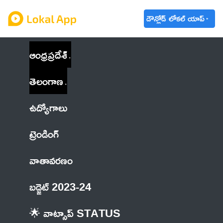
డౌన్లోడ్ లోకల్ యాప్
ఆంధ్రప్రదేశ్
తెలంగాణ
ఉద్యోగాలు
ట్రెండింగ్
వాతావరణం
బడ్జెట్ 2023-24
🌟 వాట్సాప్ STATUS