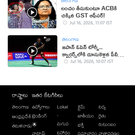
తెలంగాణ
లంచం తీసుకుంటూ ACBకి
చిక్కిన GST ఆఫీసర్!
Jul 16, 2026, 11:07 IST
తెలంగాణ
జపాన్ ఓపెన్ టోర్నీ..
క్వార్టర్స్‌లోకి దూసుకెళ్లిన పీవీ
సింధు
Jul 16, 2026, 10:07 IST
రాష్ట్రాలు
ఇతర కేటగిరీలు
తెలంగాణ
ఉద్యోగాలు
Lokal
క్రైమ్
విద్య
-
ట్రెండింగ్
జాతీయం
రైతు
ఆంధ్రప్రదేశ్
మగువ
కుటుంబం
🌟
భక్తి
తమిళనాడు
వినోదం
వాట్సాప్
సమాచారం
వాతావరణం