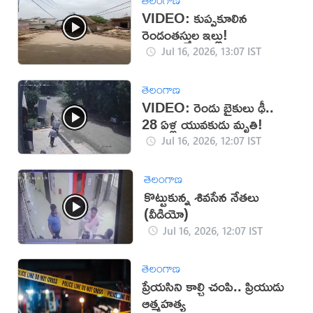
VIDEO: కుప్పకూలిన
రెండంతస్తుల ఇల్లు!
Jul 16, 2026, 13:07 IST
తెలంగాణ
VIDEO: రెండు బైకులు ఢీ..
28 ఏళ్ల యువకుడు మృతి!
Jul 16, 2026, 12:07 IST
తెలంగాణ
కొట్టుకున్న శివసేన నేతలు
(వీడియో)
Jul 16, 2026, 12:07 IST
తెలంగాణ
ప్రేయసిని కాల్చి చంపి.. ప్రియుడు
ఆత్మహత్య