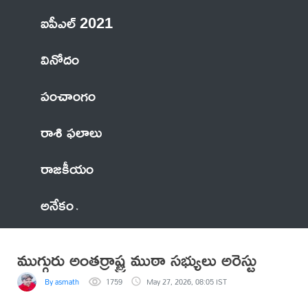
ఐపీఎల్ 2021
వినోదం
పంచాంగం
రాశి ఫలాలు
రాజకీయం
అనేకం
ముగ్గురు అంతర్రాష్ట్ర ముఠా సభ్యులు అరెస్టు
By asmath
1759
May 27, 2026, 08:05 IST