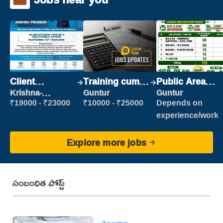
Client
Training cum
Public Area
Relationship
Placement
Cleaner
Krishna-
Guntur
Guntur
vijayawada
Executive
₹19000 - ₹23000
₹10000 - ₹25000
Depends on
experience/work
Explore more jobs
సంబంధిత పోస్ట్
తెలంగాణ