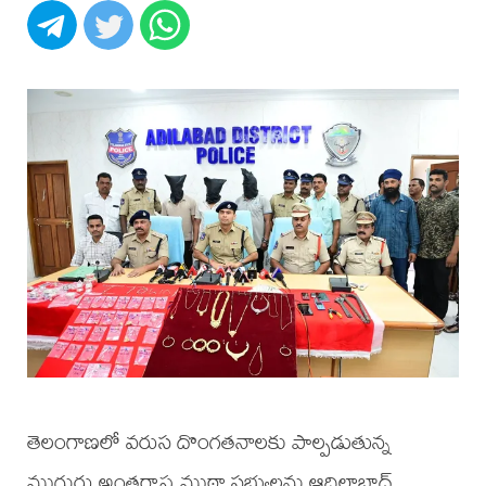
తెలంగాణలో వరుస దొంగతనాలకు పాల్పడుతున్న
ముగ్గురు అంతర్రాష్ట్ర ముఠా సభ్యులను ఆదిలాబాద్