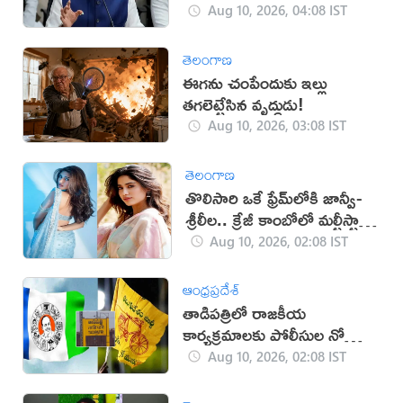
ప్రకటన!
Aug 10, 2026, 04:08 IST
తెలంగాణ
ఈగను చంపేందుకు ఇల్లు
తగలెట్టేసిన వృద్ధుడు!
Aug 10, 2026, 03:08 IST
తెలంగాణ
తొలిసారి ఒకే ఫ్రేమ్‌లోకి జాన్వీ-
శ్రీలీల.. క్రేజీ కాంబోలో మల్టీస్టారర్
సినిమా?
Aug 10, 2026, 02:08 IST
ఆంధ్రప్రదేశ్
తాడిపత్రిలో రాజకీయ
కార్యక్రమాలకు పోలీసుల నో
ఎంట్రీ
Aug 10, 2026, 02:08 IST