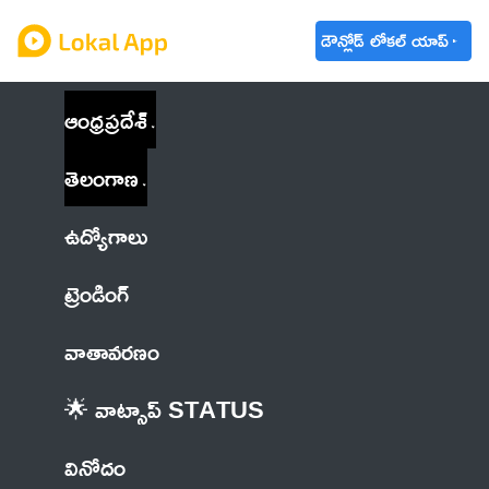
డౌన్లోడ్ లోకల్ యాప్
ఆంధ్రప్రదేశ్
తెలంగాణ
ఉద్యోగాలు
ట్రెండింగ్
వాతావరణం
🌟 వాట్సాప్ STATUS
వినోదం