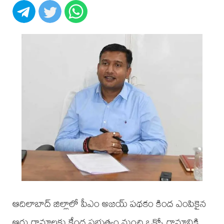
ఆదిలాబాద్ జిల్లాలో పీఎం అజయ్ పథకం కింద ఎంపికైన
ఆరు గ్రామాలకు కేంద్ర ప్రభుత్వం నుంచి ఒక్కో గ్రామానికి