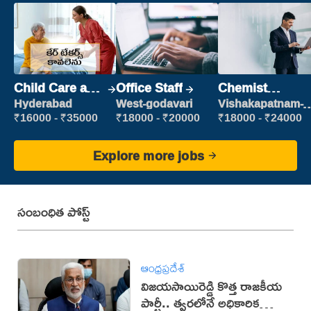
Child Care and
Office Staff
Chemist
Patient care
Production
Hyderabad
West-godavari
Vishakapatnam-
new
Executive
₹16000 - ₹35000
₹18000 - ₹20000
₹18000 - ₹24000
Explore more jobs
సంబంధిత పోస్ట్
ఆంధ్రప్రదేశ్
విజయసాయిరెడ్డి కొత్త రాజకీయ
పార్టీ.. త్వరలోనే అధికారిక