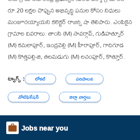
రూ.20 లక్షల చొప్పున అభివృద్ధి పనుల కోసం నిధులు
మంజూరయ్యాయని కలెక్టర్ రాజర్షి షా తెలిపారు. ఎంపికైన
గ్రామాల వివరాలు: తాంసి (M) సావర్గావ్, గుడిహత్నూర్
(M) కమలాపూర్, ఇంద్రవెల్లి (M) హీరాపూర్, గాదిగూడ
(M) కొత్తపల్లి-జి, తలమడుగు (M) లచంపూర్, కొత్తూర్.
ట్యాగ్స్ :
లోకల్
పరిపాలన
నోటిఫికేషన్
జిల్లా వార్తలు
Jobs near you