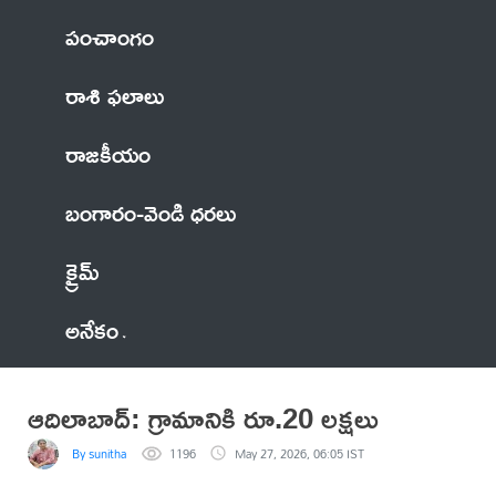
పంచాంగం
రాశి ఫలాలు
రాజకీయం
బంగారం-వెండి ధరలు
క్రైమ్
అనేకం
ఆదిలాబాద్: గ్రామానికి రూ.20 లక్షలు
By sunitha
1196
May 27, 2026, 06:05 IST