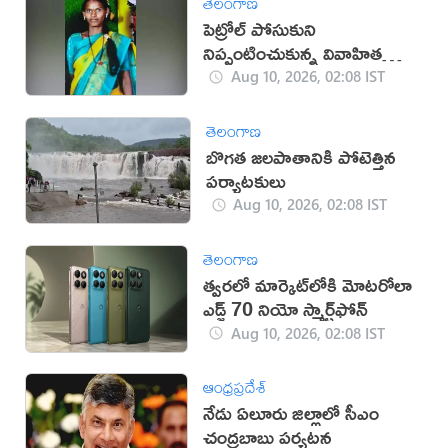
తెలంగాణ
పెట్రోల్ పోసుకుని
నిప్పంటించుకున్న వివాహిత
మృతి
Aug 10, 2026, 02:08 IST
తెలంగాణ
బొగత జలపాతానికి పోటెత్తిన
పర్యాటకులు
Aug 10, 2026, 02:08 IST
తెలంగాణ
త్వరలో మార్కెట్‌లోకి మోటరోలా
ఎడ్జ్ 70 నియో స్మార్ట్‌ఫోన్
Aug 10, 2026, 02:08 IST
ఆంధ్రప్రదేశ్
నేడు ఏలూరు జిల్లాలో సీఎం
చంద్రబాబు పర్యటన