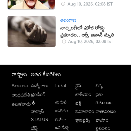
Aug 10, 2026, 02:08 IST
తెలంగాణ
నార్సింగిలో ఘోర రోడ్డు
ప్రమాదం.. ఆర్మీ జవాన్ మృతి
Aug 10, 2026, 02:08 IST
రాష్ట్రాలు
ఇతర కేటగిరీలు
తెలంగాణ
ఉద్యోగాలు
Lokal
క్రైమ్
విద్య
-
ట్రెండింగ్
జాతీయం
రైతు
ఆంధ్రప్రదేశ్
మగువ
కుటుంబం
🌟
భక్తి
తమిళనాడు
వినోదం
వాట్సాప్
సమాచారం
వాతావరణం
STATUS
కరోనా
క్లాసిఫైడ్స్
వ్యాపార
అప్‌డేట్స్
టిప్స్
ప్రపంచం