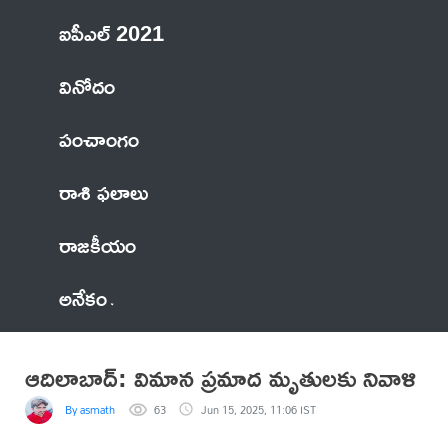
ఐపీఎల్ 2021
వినోదం
పంచాంగం
రాశి ఫలాలు
రాజకీయం
అనేకం
ఆదిలాబాద్: విమాన ప్రమాద మృతులకు నివాళి
By asmath
63
Jun 15, 2025, 11:06 IST