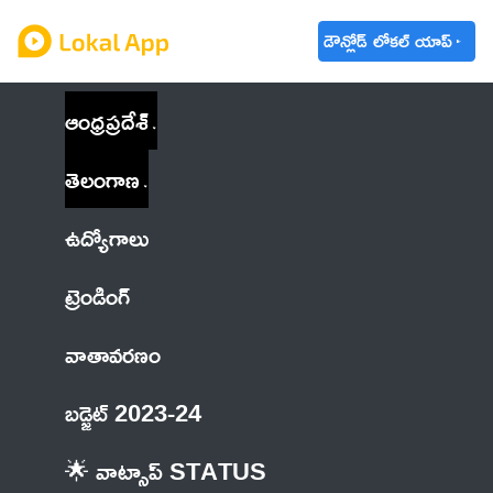
డౌన్లోడ్ లోకల్ యాప్
ఆంధ్రప్రదేశ్
తెలంగాణ
ఉద్యోగాలు
ట్రెండింగ్
వాతావరణం
బడ్జెట్ 2023-24
🌟 వాట్సాప్ STATUS