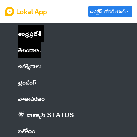
డౌన్లోడ్ లోకల్ యాప్
ఆంధ్రప్రదేశ్
తెలంగాణ
ఉద్యోగాలు
ట్రెండింగ్
వాతావరణం
🌟 వాట్సాప్ STATUS
వినోదం