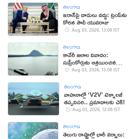
తెలంగాణ
ఇరాన్‌పై దాడులు వద్దు: ట్రంప్‌ను
కోరిన సౌదీ యువరాజు
Aug 03, 2026, 13:08 IST
తెలంగాణ
కావేరీ జలాల వివాదం:
సుప్రీంకోర్టును ఆశ్రయించిన
తమిళనాడు
Aug 03, 2026, 13:08 IST
తెలంగాణ
వాహనాల్లో ‘V2V’ టెక్నాలజీ
తప్పనిసరి.. ప్రమాదాలకు చెక్!
Aug 03, 2026, 12:08 IST
తెలంగాణ
తెలుగు రాష్ట్రాల్లో భారీ వర్షాలు: