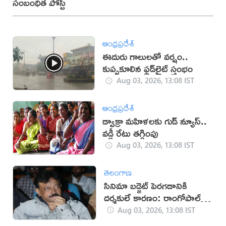
సంబంధిత పోస్ట్
ఆంధ్రప్రదేశ్
ఈదురు గాలులతో వర్షం..
కుప్పకూలిన ఫ్లడ్‌లైట్‌ స్తంభం
Aug 03, 2026, 13:08 IST
ఆంధ్రప్రదేశ్
డ్వాక్రా మహిళలకు గుడ్ న్యూస్..
వడ్డీ రేటు తగ్గింపు
Aug 03, 2026, 13:08 IST
తెలంగాణ
సినిమా బడ్జెట్ పెరగడానికి
దర్శకులే కారణం: రాంగోపాల్
వర్మ
Aug 03, 2026, 13:08 IST