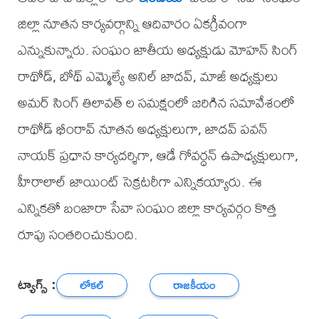
జిల్లా నూతన కార్యవర్గాన్ని ఆదివారం ఏకగ్రీవంగా
ఎన్నుకున్నారు. సంఘం జాతీయ అధ్యక్షుడు మోహన్ సింగ్
రాథోడ్, బోథ్ ఎమ్మెల్యే అనిల్ జాదవ్, మాజీ అధ్యక్షులు
అమర్ సింగ్ తిలావత్ ల సమక్షంలో జరిగిన సమావేశంలో
రాథోడ్ భీంరావ్ నూతన అధ్యక్షులుగా, జాదవ్ పవన్
నాయక్ ప్రధాన కార్యదర్శిగా, ఆడే గోవర్ధన్ ఉపాధ్యక్షులుగా,
హీరాలాల్ జాయింట్ సెక్రటరీగా ఎన్నికయ్యారు. ఈ
ఎన్నికతో బంజారా సేవా సంఘం జిల్లా కార్యవర్గం కొత్త
రూపు సంతరించుకుంది.
ట్యాగ్స్ :
లోకల్
రాజకీయం