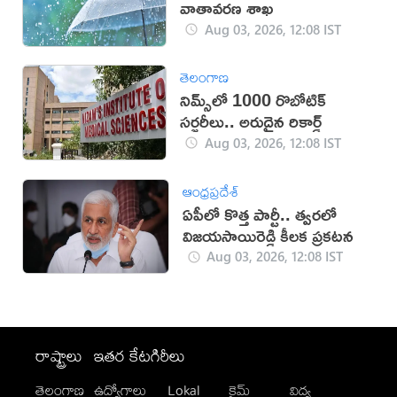
వాతావరణ శాఖ
Aug 03, 2026, 12:08 IST
తెలంగాణ
నిమ్స్‌లో 1000 రొబోటిక్
సర్జరీలు.. అరుదైన రికార్డ్
Aug 03, 2026, 12:08 IST
ఆంధ్రప్రదేశ్
ఏపీలో కొత్త పార్టీ.. త్వరలో
విజయసాయిరెడ్డి కీలక ప్రకటన
Aug 03, 2026, 12:08 IST
రాష్ట్రాలు
ఇతర కేటగిరీలు
తెలంగాణ
ఉద్యోగాలు
Lokal
క్రైమ్
విద్య