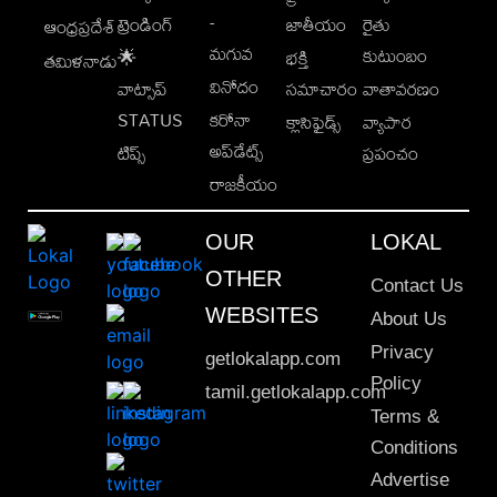
-
ట్రెండింగ్
జాతీయం
రైతు
ఆంధ్రప్రదేశ్
మగువ
కుటుంబం
🌟
భక్తి
తమిళనాడు
వినోదం
వాట్సాప్
సమాచారం
వాతావరణం
STATUS
కరోనా
క్లాసిఫైడ్స్
వ్యాపార
అప్‌డేట్స్
టిప్స్
ప్రపంచం
రాజకీయం
OUR
LOKAL
OTHER
Contact Us
WEBSITES
About Us
Privacy
getlokalapp.com
Policy
tamil.getlokalapp.com
Terms &
Conditions
Advertise