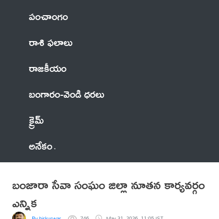
పంచాంగం
రాశి ఫలాలు
రాజకీయం
బంగారం-వెండి ధరలు
క్రైమ్
అనేకం
బంజారా సేవా సంఘం జిల్లా నూతన కార్యవర్గం
ఎన్నిక
By birkurwar
746
May 31, 2026, 11:05 IST