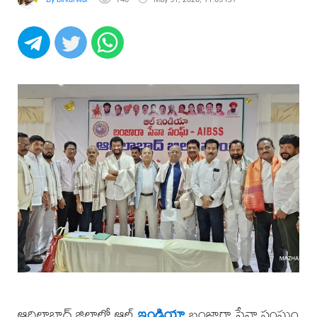
ఆదిలాబాద్ జిల్లాలో ఆల్
ఇండియా
బంజారా సేవా సంఘం