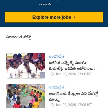
ఉంటుంది
Explore more jobs
సంబంధిత పోస్ట్
ఆంధ్రప్రదేశ్
జనసేన ఎమ్మెల్యే విజయ్
కుమార్‌పై అవినీతి ఆరోపణలు..
పార్టీలో గుర్తింపు కష్టమేనా?
Jun 29, 2026, 17:06 IST
ఆంధ్రప్రదేశ్
అంగన్‌వాడీ కేంద్రాల పని వేళల్లో
మార్పు
Jun 29, 2026, 17:06 IST