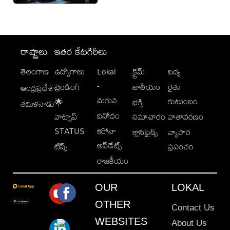
రాష్ట్రాలు
ఇతర కేటగిరీలు
తెలంగాణ
ఉద్యోగాలు
Lokal
క్రైమ్
విద్య
-
ట్రెండింగ్
జాతీయం
రైతు
ఆంధ్రప్రదేశ్
మగువ
కుటుంబం
🌟
భక్తి
తమిళనాడు
వినోదం
వాట్సాప్
సమాచారం
వాతావరణం
STATUS
కరోనా
క్లాసిఫైడ్స్
వ్యాపార
అప్‌డేట్స్
టిప్స్
ప్రపంచం
రాజకీయం
OUR
LOKAL
OTHER
Contact Us
WEBSITES
About Us