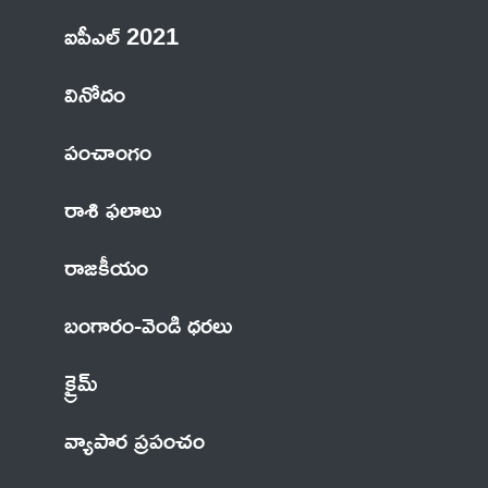
ఐపీఎల్ 2021
వినోదం
పంచాంగం
రాశి ఫలాలు
రాజకీయం
బంగారం-వెండి ధరలు
క్రైమ్
వ్యాపార ప్రపంచం