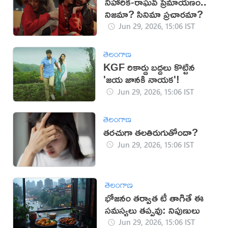
నిహారిక-రాఘవ్ ప్రేమాయణం..
నిజమా? సినిమా ప్రచారమా?
Jun 29, 2026, 15:06 IST
తెలంగాణ
KGF రికార్డు బద్దలు కొట్టిన
'జయ జానకి నాయక'!
Jun 29, 2026, 15:06 IST
తెలంగాణ
తరచుగా తలతిరుగుతోందా?
Jun 29, 2026, 15:06 IST
తెలంగాణ
భోజనం తర్వాత టీ తాగితే ఈ
సమస్యలు తప్పవు: నిపుణులు
Jun 29, 2026, 15:06 IST