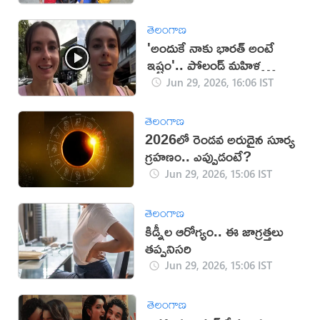
తెలంగాణ
'అందుకే నాకు భారత్ అంటే
ఇష్టం'.. పోలండ్ మహిళ
(వీడియో)
Jun 29, 2026, 16:06 IST
తెలంగాణ
2026లో రెండవ అరుదైన సూర్య
గ్రహణం.. ఎప్పుడంటే?
Jun 29, 2026, 15:06 IST
తెలంగాణ
కిడ్నీల ఆరోగ్యం.. ఈ జాగ్రత్తలు
తప్పనిసరి
Jun 29, 2026, 15:06 IST
తెలంగాణ