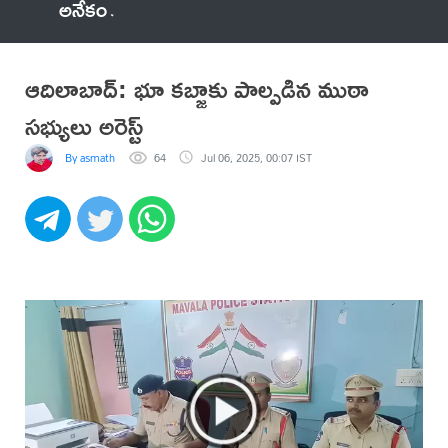
అనేకం
ఆదిలాబాద్: భూ కబ్జాకు పాల్పడిన ముఠా
సభ్యులు అరెస్ట్
By asmath
64
Jul 06, 2025, 00:07 IST