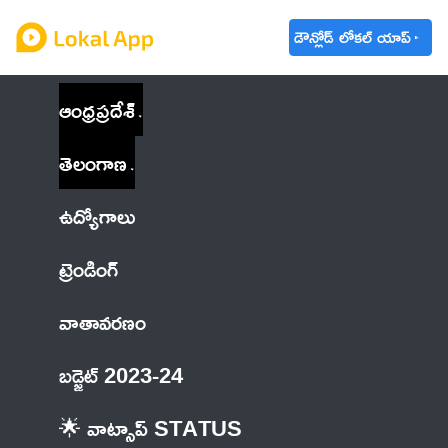
డౌన్లోడ్ లోకల్ యాప్
ఆంధ్రప్రదేశ్
తెలంగాణ
ఉద్యోగాలు
ట్రెండింగ్
వాతావరణం
బడ్జెట్ 2023-24
🌟 వాట్సాప్ STATUS