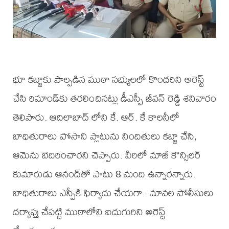
భూ కబ్జాకు పాల్పడిన ముఠా సభ్యులలో కొందరిని అరెస్ట్
చేసి రిమాండ్‌కు తరలించినట్లు డీఎస్పీ జీవన్ రెడ్డి శనివారం
తెలిపారు. ఆదిలాబాద్ లోని కే. ఆర్. కే కాలనీలో
బాధితురాలు పోసాని ప్లాటును నిందితులు కబ్జా చేసి,
ఆమెను బెదిరించారని చెప్పారు. వీరిలో మాజీ కౌన్సిలర్
కుమారుడు ఆనంద్‌తో పాటు 8 మంది ఉన్నారన్నారు.
బాధితురాలు ఎస్పీకి ఫిర్యాదు చేయగా.. మావల పోలీసులు
దర్యాప్తు చేపట్టి ముఠాలోని ఐదుగురిని అరెస్ట్