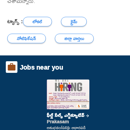
చేశామన్నారు.
ట్యాగ్స్ :
లోకల్
క్రైమ్
నోటిఫికేషన్
జిల్లా వార్తలు
Jobs near you
ఫీల్డ్ సేల్స్ ఎగ్జిక్యూటివ్
Prakasam
అనుభవం/పనిపై ఆధారపడి