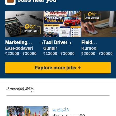
Marketing
Taxi Driver
Field
Executive
Marketing
East-godavari
Guntur
Kurnool
Executive
₹22500 - ₹30000
₹13000 - ₹30000
₹20000 - ₹30000
Explore more jobs
సంబంధిత పోస్ట్
ఆంధ్రప్రదేశ్