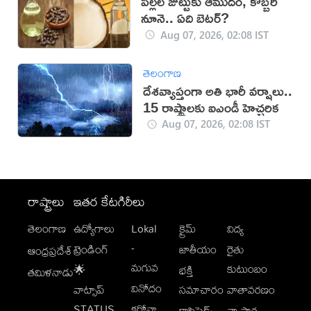
పిల్లల జుట్టుకు ఆముదం, కొబ్బరి
నూనె.. ఏది బెటర్?
Aug 07, 2026, 02:08 IST
తెలంగాణ
దేశవ్యాప్తంగా అతి భారీ వర్షాలు..
15 రాష్ట్రాలకు ఐఎండీ హెచ్చరిక
Aug 07, 2026, 02:08 IST
రాష్ట్రాలు
ఇతర కేటగిరీలు
తెలంగాణ
ఉద్యోగాలు
Lokal
క్రైమ్
విద్య
-
ట్రెండింగ్
జాతీయం
రైతు
ఆంధ్రప్రదేశ్
మగువ
కుటుంబం
🌟
భక్తి
తమిళనాడు
వినోదం
వాట్సాప్
సమాచారం
వాతావరణం
STATUS
కరోనా
క్లాసిఫైడ్స్
వ్యాపార