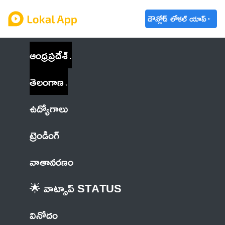
డౌన్లోడ్ లోకల్ యాప్
ఆంధ్రప్రదేశ్
తెలంగాణ
ఉద్యోగాలు
ట్రెండింగ్
వాతావరణం
🌟 వాట్సాప్ STATUS
వినోదం