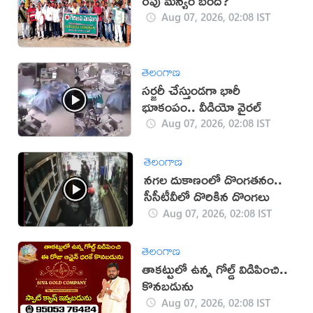
రేపు మన్యం బంద్‌?
Aug 07, 2026, 02:08 IST
తెలంగాణ
సర్జరీ చేస్తుండగా భారీ
భూకంపం.. వీడియో వైరల్
Aug 07, 2026, 02:08 IST
తెలంగాణ
నగల దుకాణంలో దొంగతనం..
సీసీటీవీలో దొరికిన దొంగలు
Aug 07, 2026, 02:08 IST
తెలంగాణ
తాకట్టులో ఉన్న గోల్డ్ విడిపించి..
కొనబడును
Aug 07, 2026, 02:08 IST