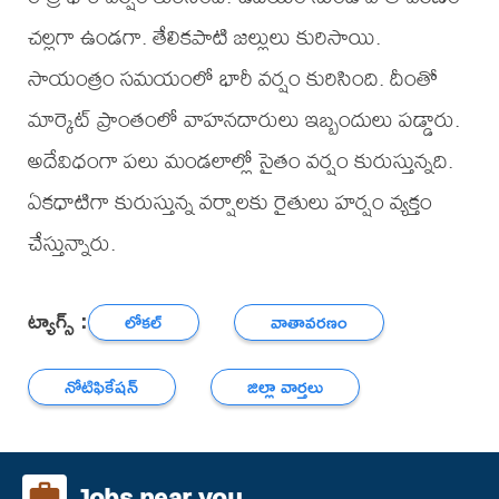
చల్లగా ఉండగా. తేలికపాటి జల్లులు కురిసాయి.
సాయంత్రం సమయంలో భారీ వర్షం కురిసింది. దీంతో
మార్కెట్ ప్రాంతంలో వాహనదారులు ఇబ్బందులు పడ్డారు.
అదేవిధంగా పలు మండలాల్లో సైతం వర్షం కురుస్తున్నది.
ఏకధాటిగా కురుస్తున్న వర్షాలకు రైతులు హర్షం వ్యక్తం
చేస్తున్నారు.
ట్యాగ్స్ :
లోకల్
వాతావరణం
నోటిఫికేషన్
జిల్లా వార్తలు
Jobs near you