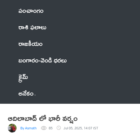
పంచాంగం
రాశి ఫలాలు
రాజకీయం
బంగారం-వెండి ధరలు
క్రైమ్
అనేకం
ఆదిలాబాద్ లో భారీ వర్షం
By Asmath
85
Jul 05, 2025, 14:07 IST