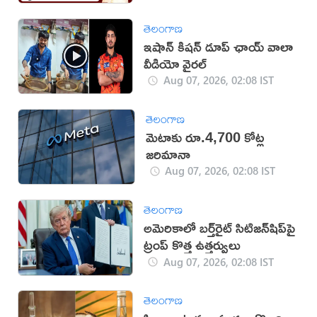
తెలంగాణ
ఇషాన్ కిషన్ డూప్ ఛాయ్ వాలా
వీడియో వైరల్
Aug 07, 2026, 02:08 IST
తెలంగాణ
మెటాకు రూ.4,700 కోట్ల
జరిమానా
Aug 07, 2026, 02:08 IST
తెలంగాణ
అమెరికాలో బర్త్‌రైట్ సిటిజన్‌షిప్‌పై
ట్రంప్ కొత్త ఉత్తర్వులు
Aug 07, 2026, 02:08 IST
తెలంగాణ