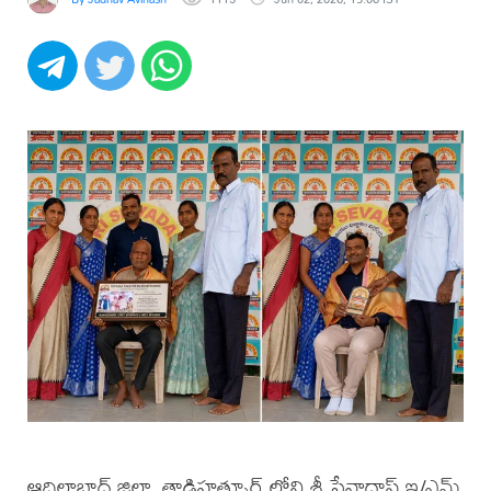
ఆదిలాబాద్ జిల్లా, తాడిహత్నూర్ లోని శ్రీ సేవాదాస్ ఇ/ఎమ్