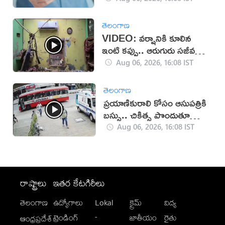
తెలంగాణ
VIDEO: వర్షానికి కూలిన
ఇంటి కప్పు.. ఆరుగురు సజీవ
సమాధి!
Aug 06, 2026, 16:08 IST
తెలంగాణ
ప్రయాణికురాలి కోసం ఆసుపత్రికి
బస్సు.. చికిత్స పొందుతూ
మహిళ మృతి!
Aug 06, 2026, 16:08 IST
రాష్ట్రాలు
ఇతర కేటగిరీలు
తెలంగాణ
ఉద్యోగాలు
Lokal
క్రైమ్
విద్య
-
ట్రెండింగ్
జాతీయం
రైతు
ఆంధ్రప్రదేశ్