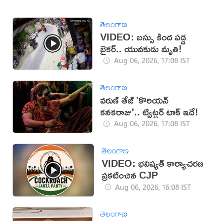
తెలంగాణ
VIDEO: బస్సు కింద పడ్డ
బైకర్.. యువకుడు మృతి!
Aug 06, 2026, 17:08 IST
తెలంగాణ
వరుణ్ తేజ్ 'కొరియన్
కనకరాజు'.. ట్విట్టర్ టాక్ ఇదే!
Aug 06, 2026, 17:08 IST
తెలంగాణ
VIDEO: భవిష్యత్ కార్యాచరణ
ప్రకటించిన CJP
Aug 06, 2026, 16:08 IST
తెలంగాణ