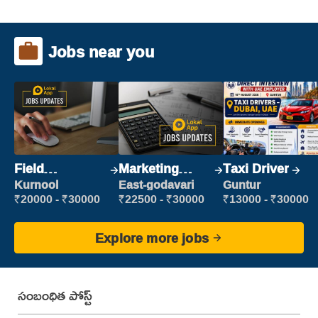
Jobs near you
Field
Marketing
Taxi Driver
Marketing
Executive
Kurnool
East-godavari
Guntur
Executive
₹20000 - ₹30000
₹22500 - ₹30000
₹13000 - ₹30000
Explore more jobs
సంబంధిత పోస్ట్