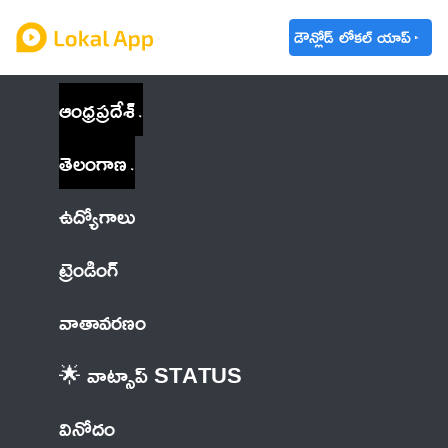
డౌన్లోడ్ లోకల్ యాప్
ఆంధ్రప్రదేశ్
తెలంగాణ
ఉద్యోగాలు
ట్రెండింగ్
వాతావరణం
🌟 వాట్సాప్ STATUS
వినోదం