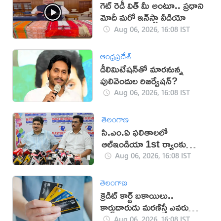
గెట్ రెడీ విత్ మీ అంటూ.. ప్రధాని
మోదీ మరో ఇన్‌స్టా వీడియో
Aug 06, 2026, 16:08 IST
ఆంధ్రప్రదేశ్
డీలిమిటేషన్‌తో మారనున్న
పులివెందుల రిజర్వేషన్?
Aug 06, 2026, 16:08 IST
తెలంగాణ
సి.ఎం.ఏ ఫలితాలలో
ఆల్ఇండియా 1st ర్యాంకు
సాధించిన మాస్టర్‌మైండ్స్
Aug 06, 2026, 16:08 IST
తెలంగాణ
క్రెడిట్ కార్డ్ బకాయిలు..
కార్డుదారుడు మరణిస్తే ఎవరు
చెల్లిస్తారు?
Aug 06, 2026, 16:08 IST