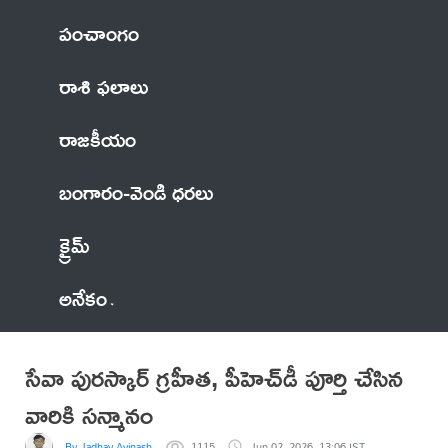
పంచాంగం
రాశి ఫలాలు
రాజకీయం
బంగారం-వెండి ధరలు
క్రైమ్
అనేకం
సేవా పురస్కార్ గ్రహీత, పీహెచ్‌డీ పూర్తి చేసిన
వారికి సన్మానం
By Jadhav Avinash
1115
Jun 02, 2026, 13:06 IST