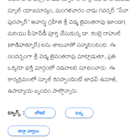
స్కూల్ యాజమాన్యం, మంగళవారం నాడు గవర్నర్ "సేవా
పురస్కార్" అవార్డు గ్రహీత శ్రీ వెడ్మ జైవంతరావు (జాండా)
మరియు పీహెచ్‌డీ పూర్తి చేసుకున్న డా. కంబ్లె రాహుల్
(తాడిహత్నూర్) లను శాలువాతో సన్మానించింది. ఈ
సందర్భంగా శ్రీ వెడ్మ జైవంతరావు మాట్లాడుతూ, ప్రతి
ఒక్కరూ భక్తి మార్గంలో నడవాలని సూచించారు. ఈ
కార్యక్రమంలో స్కూల్ కరస్పాండెంట్ జాధవ్ ఉమాజీ,
ఉపాధ్యాయ బృందం పాల్గొన్నారు.
ట్యాగ్స్ :
లోకల్
విద్య
జిల్లా వార్తలు