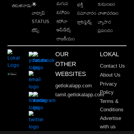
మగువ
కుటుంబం
🌟
భక్తి
తమిళనాడు
వినోదం
వాట్సాప్
సమాచారం
వాతావరణం
STATUS
కరోనా
క్లాసిఫైడ్స్
వ్యాపార
అప్‌డేట్స్
టిప్స్
ప్రపంచం
రాజకీయం
OUR
LOKAL
OTHER
Contact Us
WEBSITES
About Us
Privacy
getlokalapp.com
Policy
tamil.getlokalapp.com
Terms &
Conditions
Advertise
with us