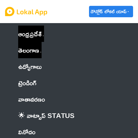
డౌన్లోడ్ లోకల్ యాప్
ఆంధ్రప్రదేశ్
తెలంగాణ
ఉద్యోగాలు
ట్రెండింగ్
వాతావరణం
🌟 వాట్సాప్ STATUS
వినోదం