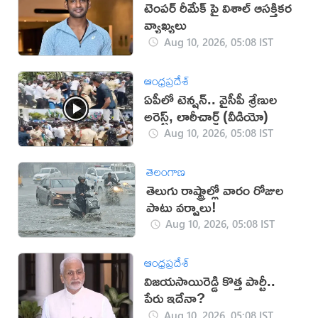
టెంపర్ రీమేక్ పై విశాల్ ఆసక్తికర
వ్యాఖ్యలు
Aug 10, 2026, 05:08 IST
ఆంధ్రప్రదేశ్
ఏపీలో టెన్షన్.. వైసీపీ శ్రేణుల
అరెస్ట్, లాఠీచార్జ్‌ (వీడియో)
Aug 10, 2026, 05:08 IST
తెలంగాణ
తెలుగు రాష్ట్రాల్లో వారం రోజుల
పాటు వర్షాలు!
Aug 10, 2026, 05:08 IST
ఆంధ్రప్రదేశ్
విజయసాయిరెడ్డి కొత్త పార్టీ..
పేరు ఇదేనా?
Aug 10, 2026, 05:08 IST