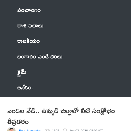
పంచాంగం
రాశి ఫలాలు
రాజకీయం
బంగారం-వెండి ధరలు
క్రైమ్
అనేకం
ఎండల వేడి.. ఉమ్మడి జిల్లాలో నీటి సంక్షోభం
తీవ్రతరం
By K. Nagendar
1395
Jun 03, 2026, 08:06 IST