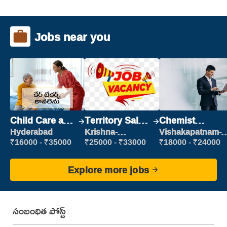
Jobs near you
Child Care and
Territory Sales
Chemist
Patient care
Manager
Production
Hyderabad
Krishna-
Vishakapatnam-
vijayawada
new
Executive
₹16000 - ₹35000
₹25000 - ₹33000
₹18000 - ₹24000
Explore more jobs
సంబంధిత పోస్ట్