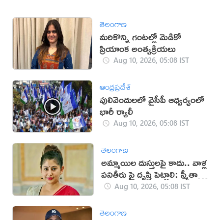
తెలంగాణ
మరికొన్ని గంటల్లో మెడికో
ప్రియాంక అంత్యక్రియలు
Aug 10, 2026, 05:08 IST
ఆంధ్రప్రదేశ్
పులివెందులలో వైసీపీ ఆధ్వర్యంలో
భారీ ర్యాలీ
Aug 10, 2026, 05:08 IST
తెలంగాణ
అమ్మాయిల దుస్తులపై కాదు.. వాళ్ల
పనితీరు పై దృష్టి పెట్టాలి: స్మీతా
సబర్వాల్
Aug 10, 2026, 05:08 IST
తెలంగాణ