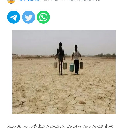
ఉమ్మడి జిల్లాలో తీవ్రమవుతున్న ఎండల ప్రభావంతో నీటి