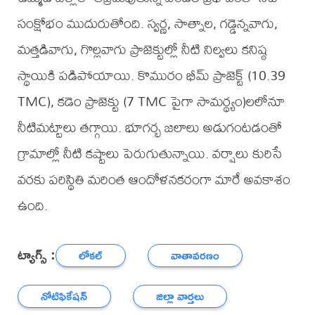
సంక్షోభం ముదురుతోంది. స్వర్ణ, సాత్నాల, గడ్డెన్నవాగు,
మత్తడివాగు, గొల్లవాగు ప్రాజెక్టుల్లో నీటి నిల్వలు కనిష్ఠ
స్థాయికి పడిపోయాయి. కొమురం భీమ్ ప్రాజెక్ట్ (10.39
TMC), కడెం ప్రాజెక్టు (7 TMC పైగా సామర్థ్యం)లలోనూ
నీటిమట్టాలు తగ్గాయి. భూగర్భ జలాలు అడుగంటడంతో
గ్రామాల్లో నీటి కష్టాలు పెరుగుతున్నాయి. వర్షాలు కురిసే
వరకు పరిస్థితి మరింత ఆందోళనకరంగా మారే అవకాశం
ఉంది.
ట్యాగ్స్ :
లోకల్
వాతావరణం
నోటిఫికేషన్
జిల్లా వార్తలు