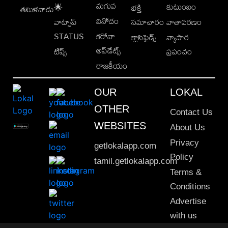
మగువ
కుటుంబం
🌟
భక్తి
తమిళనాడు
వినోదం
వాట్సాప్
సమాచారం
వాతావరణం
STATUS
కరోనా
క్లాసిఫైడ్స్
వ్యాపార
అప్‌డేట్స్
టిప్స్
ప్రపంచం
రాజకీయం
OUR
LOKAL
OTHER
Contact Us
WEBSITES
About Us
Privacy
getlokalapp.com
Policy
tamil.getlokalapp.com
Terms &
Conditions
Advertise
with us