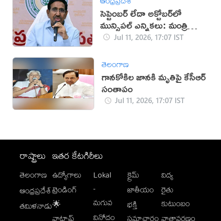
ఆంధ్రప్రదేశ్
సెప్టెంబర్ లేదా అక్టోబర్‌లో
మున్సిపల్ ఎన్నికలు: మంత్రి
నారాయణ
Jul 11, 2026, 17:07 IST
తెలంగాణ
గానకోకిల జానకి మృతిపై కేసీఆర్
సంతాపం
Jul 11, 2026, 17:07 IST
రాష్ట్రాలు
ఇతర కేటగిరీలు
తెలంగాణ
ఉద్యోగాలు
Lokal
క్రైమ్
విద్య
-
ట్రెండింగ్
జాతీయం
రైతు
ఆంధ్రప్రదేశ్
మగువ
కుటుంబం
🌟
భక్తి
తమిళనాడు
వినోదం
వాట్సాప్
సమాచారం
వాతావరణం