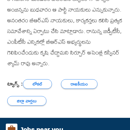
అంజన్నను బుధవారం ఆ పార్టీ నాయకులు ఎన్నుకున్నారు.
అనంతరం బీఆర్ఎస్ నాయకులు, కార్యకర్తలు కలిసి ప్రత్యక
సమావేశాన్ని ఏర్పాటు చేసి మాట్లాడారు. రానున్న జడ్పీటీసీ,
ఎంపీటీసీ ఎన్నికల్లో బీఆర్ఎస్ అభ్యర్థులను
గెలిపించేందుకు కృషి చేద్దామని సిర్పూర్ అసెంబ్లీ కన్వీనర్
శ్యామ్ రావు అన్నారు.
ట్యాగ్స్ :
లోకల్
రాజకీయం
జిల్లా వార్తలు
Jobs near you