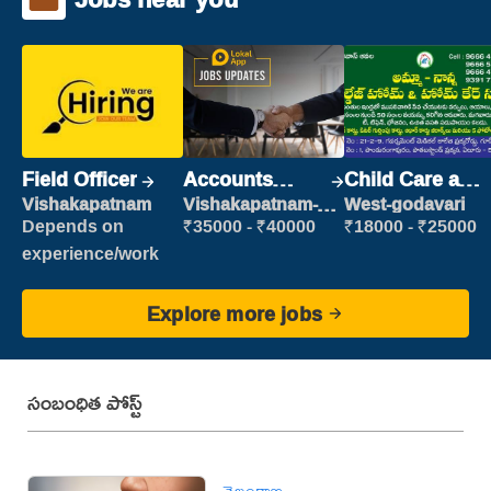
Field Officer
Accounts
Child Care and
Clerk
Patient care
Vishakapatnam
Vishakapatnam-
West-godavari
new
Depends on
₹35000 - ₹40000
₹18000 - ₹25000
experience/work
Explore more jobs
సంబంధిత పోస్ట్
తెలంగాణ