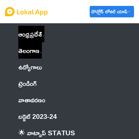
డౌన్లోడ్ లోకల్ యాప్
ఆంధ్రప్రదేశ్
తెలంగాణ
ఉద్యోగాలు
ట్రెండింగ్
వాతావరణం
బడ్జెట్ 2023-24
🌟 వాట్సాప్ STATUS