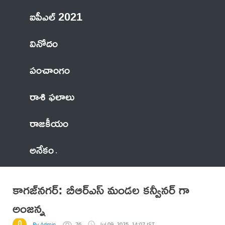
ఐపీఎల్ 2021
వినోదం
పంచాంగం
రాశి ఫలాలు
రాజకీయం
అనేకం
కాగజ్‌నగర్: బీఆర్ఎస్ మండల కన్వీనర్ గా
అంజన్న
By Admin
76
Jul 09, 2025, 14:07 IST