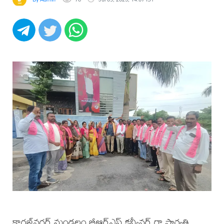
కాగజ్‌నగర్ మండలం బీఆర్ఎస్ కన్వీనర్ గా పార్వతి