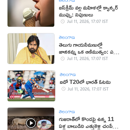
ఐస్‌క్రీమ్ వల్ల మహిళల్లో క్యాన్సర్
ముప్పు: నిపుణులు
Jul 11, 2026, 17:07 IST
తెలంగాణ
తెలుగు గాయనీమణుల్లో
జానకమ్మ ఒక ఆణిముత్యం: పవన్
కళ్యాణ్
Jul 11, 2026, 17:07 IST
తెలంగాణ
ఐదో T20లో భారత్ ఓటమి
Jul 11, 2026, 17:07 IST
తెలంగాణ
గుజరాత్‌లో కొండపై ఉన్న 11
ఏళ్ల బాలుడిని ఎత్తుకెళ్లి చంపేసిన