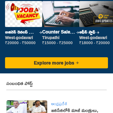
బిజినెస్ డెవలప్ మెంట్
Counter Sales
ఆఫీస్ స్టాఫ్
మేనేజర్
Executive
West-godavari
Tirupathi
West-godavari
(Retail Sales)
₹20000 - ₹50000
₹15000 - ₹25000
₹18000 - ₹20000
Explore more jobs
సంబంధిత పోస్ట్
ఆంధ్రప్రదేశ్
జనసేనలోకి మాజీ మంత్రులు,