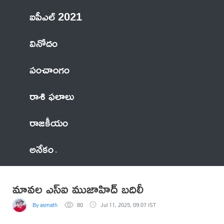
ఐపీఎల్ 2021
వినోదం
పంచాంగం
రాశి ఫలాలు
రాజకీయం
అనేకం
మావల ఎస్ఐ ముజాహిద్ బదిలీ
By asmath
80
Jul 11, 2025, 09:07 IST