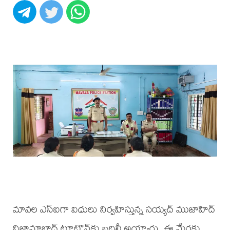
మావల ఎస్ఐగా విధులు నిర్వహిస్తున్న సయ్యద్ ముజాహిద్
నిజామాబాద్ టూటౌన్‌కు బదిలీ అయ్యారు. ఈ మేరకు