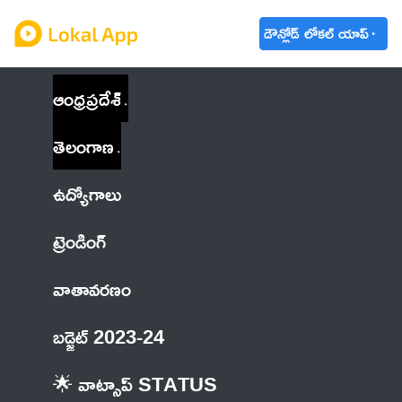
డౌన్లోడ్ లోకల్ యాప్
ఆంధ్రప్రదేశ్
తెలంగాణ
ఉద్యోగాలు
ట్రెండింగ్
వాతావరణం
బడ్జెట్ 2023-24
🌟 వాట్సాప్ STATUS