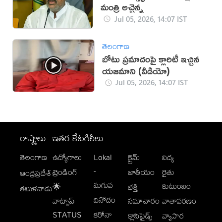
మంత్రి అచ్చెన్న
Jul 05, 2026, 14:07 IST
తెలంగాణ
బోటు ప్రమాదంపై క్లారిటీ ఇచ్చిన
యజమాని (వీడియో)
Jul 05, 2026, 14:07 IST
రాష్ట్రాలు
ఇతర కేటగిరీలు
తెలంగాణ
ఉద్యోగాలు
Lokal
క్రైమ్
విద్య
-
ట్రెండింగ్
జాతీయం
రైతు
ఆంధ్రప్రదేశ్
మగువ
కుటుంబం
🌟
భక్తి
తమిళనాడు
వినోదం
వాట్సాప్
సమాచారం
వాతావరణం
STATUS
కరోనా
క్లాసిఫైడ్స్
వ్యాపార