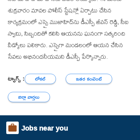
శుక్రవారం మావల పోలీస్ స్టేషన్లో ఏర్పాటు చేసిన
కార్యక్రమంలో ఎస్సై ముజాహిద్‌ను డీఎస్పీ జీవన్ రెడ్డి, సీఐ
స్వామి, సిబ్బందితో కలిసి ఆయనను ఘనంగా సత్కరించి
వీడ్కోలు పలికారు. ఎస్సైగా మండలంలో ఆయన చేసిన
సేవలు అభినందనీయమని డీఎస్పీ పేర్కొన్నారు.
ట్యాగ్స్ :
లోకల్
ఇతర కంటెంట్
జిల్లా వార్తలు
Jobs near you