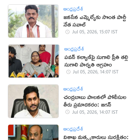
ఆంధ్రప్రదేశ్
జనసేన ఎమ్మెల్యేకు సొంత పార్టీ
నేత సవాల్
Jul 05, 2026, 15:07 IST
ఆంధ్రప్రదేశ్
పవన్ కల్యాణ్‌పై సుగాలి ప్రీతి తల్లి
సుగాలి పార్వతి ఆగ్రహం
Jul 05, 2026, 14:07 IST
ఆంధ్రప్రదేశ్
చంద్రబాబు పాలనలో పోలీసుల
తీరు ప్రమాదకరం: జగన్
Jul 05, 2026, 14:07 IST
ఆంధ్రప్రదేశ్
విశాఖ మత్స్యకారులు సురక్షితం: