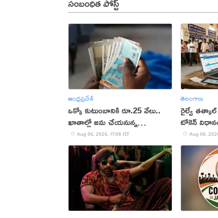
సంబంధిత పోస్ట్
ఆంధ్రప్రదేశ్
తెలంగాణ
ఒక్కో కుటుంబానికి రూ.25 వేలు..
రైల్వే తత్కాల్
ఖాతాల్లో జ‌మ చేయ‌నున్న
టోకెన్ విధా
ప్ర‌భుత్వం..!
Aug 06, 2026, 17:08 IST
Aug 06, 2026