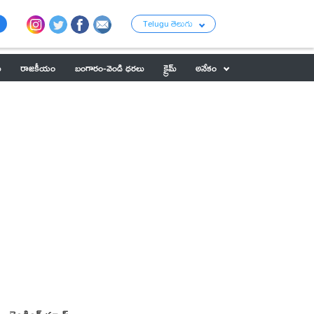
Telugu తెలుగు
ు
రాజకీయం
బంగారం-వెండి ధరలు
క్రైమ్
అనేకం