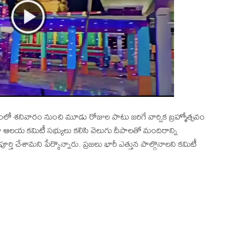
ంలో శనివారం నుంచి మూడు రోజుల పాటు జరిగే వార్షిక బ్రహ్మోత్సవం
లయ కమిటీ సభ్యులు కలిసి వెలుగు దీపాలతో మందిరాన్ని
ర్తి చేశామని పేర్కొన్నారు. ప్రజలు భారీ ఎత్తున పాల్గొనాలని కమిటీ