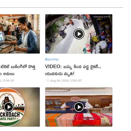
తెలంగాణ
 టికెట్ బుకింగ్‌లో కొత్త
VIDEO: బస్సు కింద పడ్డ బైకర్..
నం అమలు
యువకుడు మృతి!
, 17:08 IST
Aug 06, 2026, 17:08 IST