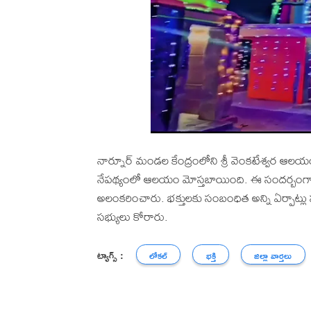
నార్నూర్ మండల కేంద్రంలోని శ్రీ వెంకటేశ్వర ఆలయ
నేపథ్యంలో ఆలయం మోస్తబాయింది. ఈ సందర్బంగా ఆ
అలంకరించారు. భక్తులకు సంబంధిత అన్ని ఏర్పాట్లు పూ
సభ్యులు కోరారు.
ట్యాగ్స్ :
లోకల్
భక్తి
జిల్లా వార్తలు