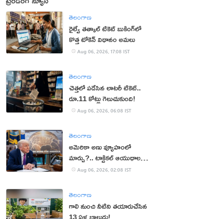
ట్రెండింగ్ న్యూస్
తెలంగాణ
రైల్వే తత్కాల్ టికెట్ బుకింగ్‌లో
కొత్త టోకెన్ విధానం అమలు
Aug 06, 2026, 17:08 IST
తెలంగాణ
చెత్తలో పడేసిన లాటరీ టికెట్..
రూ.11 కోట్లు గెలుచుకుంది!
Aug 06, 2026, 06:08 IST
తెలంగాణ
అమెరికా అణు వ్యూహంలో
మార్పు?.. టాక్టికల్ ఆయుధాలకు
ప్రాధాన్యం!
Aug 06, 2026, 02:08 IST
తెలంగాణ
గాలి నుంచి నీటిని తయారుచేసిన
13 ఏళ్ల బాలుడు!