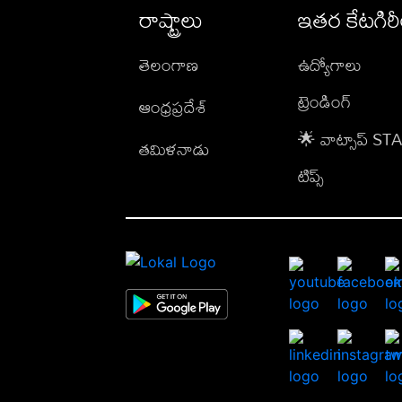
రాష్ట్రాలు
ఇతర కేటగిర
తెలంగాణ
ఉద్యోగాలు
ట్రెండింగ్
ఆంధ్రప్రదేశ్
🌟 వాట్సాప్ S
తమిళనాడు
టిప్స్