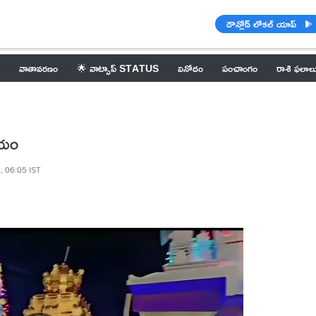
డౌన్లోడ్ లోకల్ యాప్
వాతావరణం
🌟 వాట్సాప్ STATUS
వినోదం
పంచాంగం
రాశి ఫలాల
ాలయం
, 06:05 IST