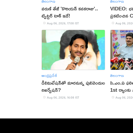
తెలంగాణ
తెలంగాణ
వరుణ్ తేజ్ 'కొరియన్ కనకరాజు'..
VIDEO: భవి
ట్విట్టర్ టాక్ ఇదే!
ప్రకటించిన 
Aug 06, 2026, 17:08 IST
Aug 06, 2026
ఆంధ్రప్రదేశ్
తెలంగాణ
డీలిమిటేషన్‌తో మారనున్న పులివెందుల
సి.ఎం.ఏ ఫల
రిజర్వేషన్?
1st ర్యాంకు స
Aug 06, 2026, 16:08 IST
Aug 06, 2026