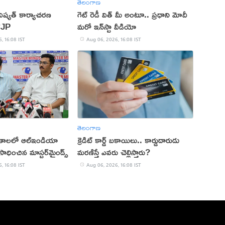
తెలంగాణ
ష్యత్ కార్యాచరణ
గెట్ రెడీ విత్ మీ అంటూ.. ప్రధాని మోదీ
CJP
మరో ఇన్‌స్టా వీడియో
, 16:08 IST
Aug 06, 2026, 16:08 IST
తెలంగాణ
ితాలలో ఆల్ఇండియా
క్రెడిట్ కార్డ్ బకాయిలు.. కార్డుదారుడు
ాధించిన మాస్టర్‌మైండ్స్
మరణిస్తే ఎవరు చెల్లిస్తారు?
, 16:08 IST
Aug 06, 2026, 16:08 IST