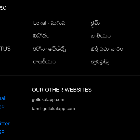
ీలు
Lokal - మగువ
క్రైమ్
వినోదం
జాతీయం
TATUS
కరోనా అప్‌డేట్స్
భక్తి సమాచారం
రాజకీయం
క్లాసిఫైడ్స్
OUR OTHER WEBSITES
getlokalapp.com
tamil.getlokalapp.com