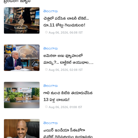
ట్రెండింగ్ న్యూస్
తెలంగాణ
చెత్తలో పడేసిన లాటరీ టికెట్..
రూ.11 కోట్లు గెలుచుకుంది!
Aug 06, 2026, 06:08 IST
తెలంగాణ
అమెరికా అణు వ్యూహంలో
మార్పు?.. టాక్టికల్ ఆయుధాలకు
ప్రాధాన్యం!
Aug 06, 2026, 02:08 IST
తెలంగాణ
గాలి నుంచి నీటిని తయారుచేసిన
13 ఏళ్ల బాలుడు!
Aug 06, 2026, 01:08 IST
తెలంగాణ
ఎయిర్ ఇండియా సీఈవోగా
టెవోల్డే గెబ్రెమరియం నియామకం