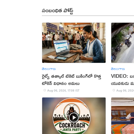
సంబంధిత పోస్ట్
తెలంగాణ
తెలంగాణ
రైల్వే తత్కాల్ టికెట్ బుకింగ్‌లో కొత్త
VIDEO: బస్సు
టోకెన్ విధానం అమలు
యువకుడు మ
Aug 06, 2026, 17:08 IST
Aug 06, 2026