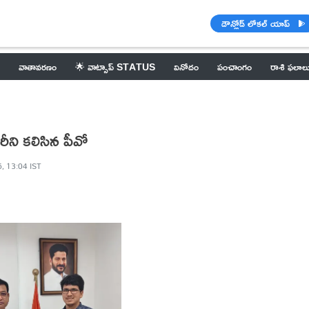
డౌన్లోడ్ లోకల్ యాప్
వాతావరణం
🌟 వాట్సాప్ STATUS
వినోదం
పంచాంగం
రాశి ఫలాల
రీని కలిసిన పీవో
, 13:04 IST