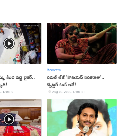
తెలంగాణ
 కింద పడ్డ బైకర్..
వరుణ్ తేజ్ 'కొరియన్ కనకరాజు'..
ృతి!
ట్విట్టర్ టాక్ ఇదే!
, 17:08 IST
Aug 06, 2026, 17:08 IST