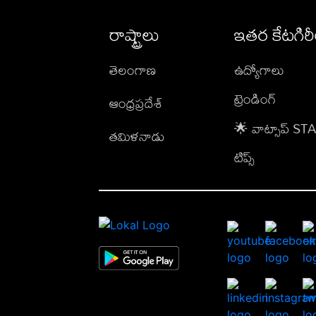
రాష్ట్రాలు
ఇతర కేటగిర
తెలంగాణ
ఉద్యోగాలు
ట్రెండింగ్
ఆంధ్రప్రదేశ్
🌟 వాట్సాప్ S
తమిళనాడు
టిప్స్