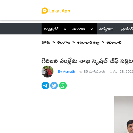
ఆంధ్రప్రదేశ్
తెలంగాణ
ఉద్యోగాలు
ట్రెండింగ్
హోమ్
తెలంగాణ
ఆదిలాబాద్ జిల్లా
ఆదిలాబాద్
గిరిజన సంక్షేమ శాఖ స్పెషల్ చీఫ్ సెక్రట
By Asmath
85
చూసినవారు
Apr 28, 2026