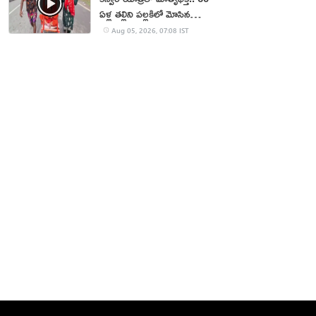
ఏళ్ల తల్లిని పల్లకిలో మోసిన
కొడుకు, కోడలు!
Aug 05, 2026, 07:08 IST