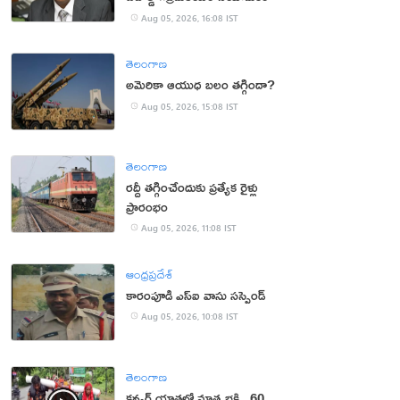
Aug 05, 2026, 16:08 IST
తెలంగాణ
అమెరికా ఆయుధ బలం తగ్గిందా?
Aug 05, 2026, 15:08 IST
తెలంగాణ
రద్దీ తగ్గించేందుకు ప్రత్యేక రైళ్లు
ప్రారంభం
Aug 05, 2026, 11:08 IST
ఆంధ్రప్రదేశ్
కారంపూడి ఎస్ఐ వాసు స‌స్పెండ్‌
Aug 05, 2026, 10:08 IST
తెలంగాణ
కన్వర్ యాత్రలో మాతృభక్తి.. 60