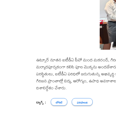
ఉట్నూర్ నూతన ఐటీడీఏ పీవో మంద మకరంద్, గిరిజన సం
మర్యాదపూర్వకంగా కలిసి పూల మొక్కను అందజేశారు.
పరిస్థితులు, ఐటీడీఏ పరిధిలో జరుగుతున్న అభివృద్ధి 
గిరిజన ప్రాంతాల్లో విద్య, ఆరోగ్యం, ఉపాధి అవకా
దిశానిర్దేశం చేశారు.
ట్యాగ్స్ :
లోకల్
పరిపాలన