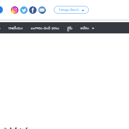
Telugu తెలుగు
ు
రాజకీయం
బంగారం-వెండి ధరలు
క్రైమ్
అనేకం