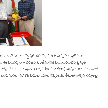
క్షేమ శాఖ స్పెషల్ చీఫ్ సెక్రటరీ శ్రీ సవ్యసాచి ఘోష్‌ను
 ఈ సందర్భంగా గిరిజన సంక్షేమానికి సంబంధించిన ప్రస్తుత
కార్యక్రమాలు, భవిష్యత్ కార్యాచరణ ప్రణాళికలపై విస్తృతంగా చర్చించారు.
శాల మెరుగుదల, మౌలిక సదుపాయాల విస్తరణకు తీసుకోవాల్సిన చర్యలపై