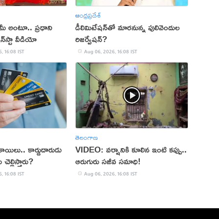
ఆంధ్రప్రదేశ్
్ మీ అంటూ.. ప్రధాని
డీలిమిటేషన్‌తో మారనున్న పులివెందుల
‌స్టా వీడియో
రిజర్వేషన్?
, 16:08 IST
Aug 06, 2026, 16:08 IST
తెలంగాణ
్ బకాయిలు.. కార్డుదారుడు
VIDEO: వర్షానికి కూలిన ఇంటి కప్పు..
చెల్లిస్తారు?
ఆరుగురు సజీవ సమాధి!
, 16:08 IST
Aug 06, 2026, 16:08 IST