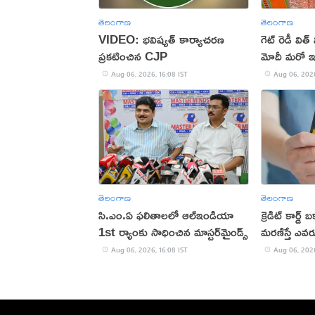
తెలంగాణ
తెలంగాణ
VIDEO: భవిష్యత్ కార్యాచరణ
గెట్ రెడీ విత
ప్రకటించిన CJP
మోదీ మరో ఇన్
Aug 06, 2026, 16:08 IST
Aug 06, 2026
తెలంగాణ
తెలంగాణ
సి.ఎం.ఏ ఫలితాలలో ఆల్ఇండియా
క్రెడిట్ కార్డ
1st ర్యాంకు సాధించిన మాస్టర్‌మైండ్స్
మరణిస్తే ఎవరు 
Aug 06, 2026, 16:08 IST
Aug 06, 2026