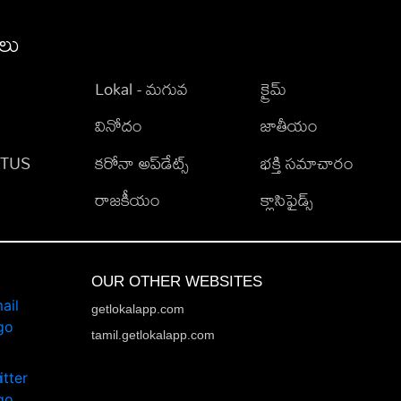
ీలు
Lokal - మగువ
క్రైమ్
వినోదం
జాతీయం
TATUS
కరోనా అప్‌డేట్స్
భక్తి సమాచారం
రాజకీయం
క్లాసిఫైడ్స్
OUR OTHER WEBSITES
getlokalapp.com
tamil.getlokalapp.com