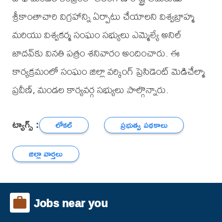
శ్రీకాంతాచారి విగ్రహాన్ని ఏర్పాటు చేయాలని విశ్వబ్రాహ్మ
మరియు విశ్వకర్మ సంఘం సభ్యులు ఎమ్మెల్యే అనిల్
జాదవ్‌కు వినతి పత్రం శనివారం అందించారు. ఈ
కార్యక్రమంలో సంఘం జిల్లా వర్కింగ్ ప్రెసిడెంట్ మెడిచేల్మా
ప్రవీణ్, మండల కార్యవర్గ సభ్యులు పాల్గొన్నారు.
ట్యాగ్స్ :
లోకల్
ప్రభుత్వ పథకాలు
జిల్లా వార్తలు
Jobs near you