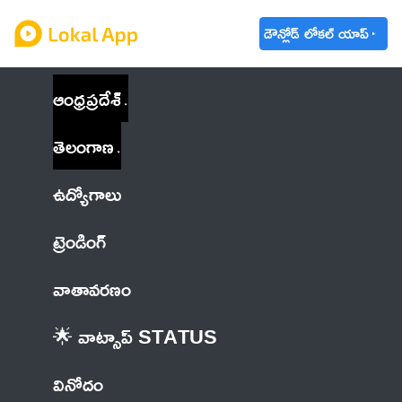
డౌన్లోడ్ లోకల్ యాప్
ఆంధ్రప్రదేశ్
తెలంగాణ
ఉద్యోగాలు
ట్రెండింగ్
వాతావరణం
🌟 వాట్సాప్ STATUS
వినోదం