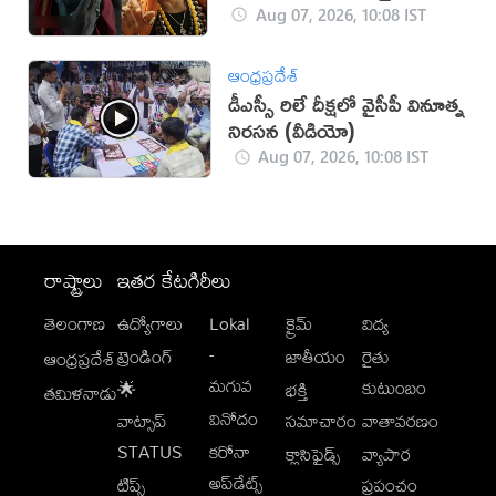
విమర్శలు!
Aug 07, 2026, 10:08 IST
ఆంధ్రప్రదేశ్
డీఎస్సీ రిలే దీక్ష‌లో వైసీపీ వినూత్న
నిర‌స‌న‌ (వీడియో)
Aug 07, 2026, 10:08 IST
రాష్ట్రాలు
ఇతర కేటగిరీలు
తెలంగాణ
ఉద్యోగాలు
Lokal
క్రైమ్
విద్య
-
ట్రెండింగ్
జాతీయం
రైతు
ఆంధ్రప్రదేశ్
మగువ
కుటుంబం
🌟
భక్తి
తమిళనాడు
వినోదం
వాట్సాప్
సమాచారం
వాతావరణం
STATUS
కరోనా
క్లాసిఫైడ్స్
వ్యాపార
అప్‌డేట్స్
టిప్స్
ప్రపంచం