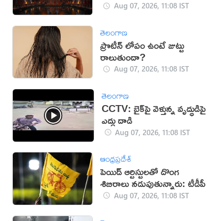
లభిస్తుందట!
Aug 07, 2026, 11:08 IST
తెలంగాణ
ప్రొటీన్ లోపం ఉంటే జుట్టు
రాలుతుందా?
Aug 07, 2026, 11:08 IST
తెలంగాణ
CCTV: బైక్‌పై వెళ్తున్న వృద్ధుడిపై
ఎద్దు దాడి
Aug 07, 2026, 11:08 IST
ఆంధ్రప్రదేశ్
పెయిడ్ ఆర్టిస్టులతో దొంగ
శిబిరాలు నడుపుతున్నారు: టీడీపీ
Aug 07, 2026, 11:08 IST