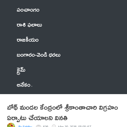
పంచాంగం
రాశి ఫలాలు
రాజకీయం
బంగారం-వెండి ధరలు
క్రైమ్
అనేకం
బోథ్ మండల కేంద్రంలో శ్రీకాంతాచారి విగ్రహం
ఏర్పాటు చేయాలని వినతి
By Siddhu
636
May 30, 2026, 05:05 IST