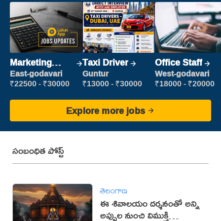
Marketing
Taxi Driver
Office Staff
Executive
East-godavari
Guntur
West-godavari
₹22500 - ₹30000
₹13000 - ₹30000
₹18000 - ₹20000
Explore more jobs
సంబంధిత పోస్ట్
తెలంగాణ
ఈ శివాలయం దర్శనంతో అన్ని
అప్పుల నుంచి విముక్తి