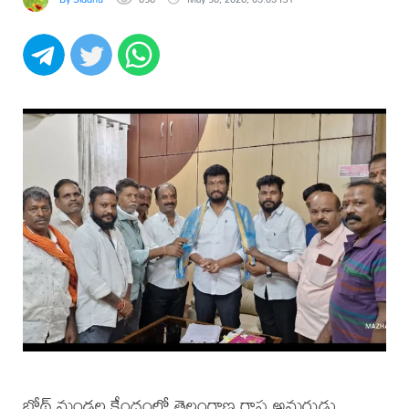
బోథ్ మండల కేంద్రంలో తెలంగాణ రాష్ట్ర అమరుడు