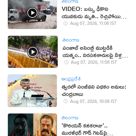
తెలంగాణ
VIDEO: బస్సు ఢీకొని
యువకుడు మృతి.. రెచ్చిపోయిన
స్థానికులు!
Aug 07, 2026, 11:08 IST
తెలంగాణ
పంజాబ్ అసెంబ్లీ ముట్టడికి
యత్నం.. నిరసనకారులపై నీళ్ల
ఫిరంగులు!
Aug 07, 2026, 11:08 IST
ఆంధ్రప్రదేశ్
త్వరలో సంజీవని పథకం అమలు:
చంద్రబాబు
Aug 07, 2026, 10:08 IST
తెలంగాణ
'కొరియన్ కనకరాజు'..
మురళీధర్ గౌడ్ గెటప్‌పై