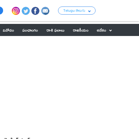
Telugu తెలుగు
వినోదం
పంచాంగం
రాశి ఫలాలు
రాజకీయం
అనేకం