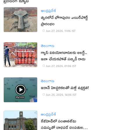
ట్రెండింగ్ న్యూస్
ఆంధ్రప్రదేశ్
త్వరలోనే భోగాపురం ఎయిర్‌పోర్ట్
ప్రారంభం
Jun 27, 2026, 11:06 IST
తెలంగాణ
గ్యాస్ వినియోగదారులకు అలర్ట్..
ఇలా చేయకపోతే సబ్సిడీ రాదు
Jun 27, 2026, 01:06 IST
తెలంగాణ
ఇరాన్ హెచ్చరికలతో మళ్లీ ఉద్రిక్తత!
Jun 26, 2026, 14:06 IST
ఆంధ్రప్రదేశ్
కేజీహెచ్‌లో సంతానలేమి
సమస్యతో బాధపడే దంపతులకు