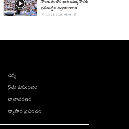
నౌకాద‌ళంలోకి భారీ యుద్ధ‌నౌక‌ను
ప్ర‌వేశ‌పెట్టిన ఉత్త‌ర‌కొరియా
Jun 25, 2026, 05:06 IST
విద్య
రైతు కుటుంబం
వాతావరణం
వ్యాపార ప్రపంచం