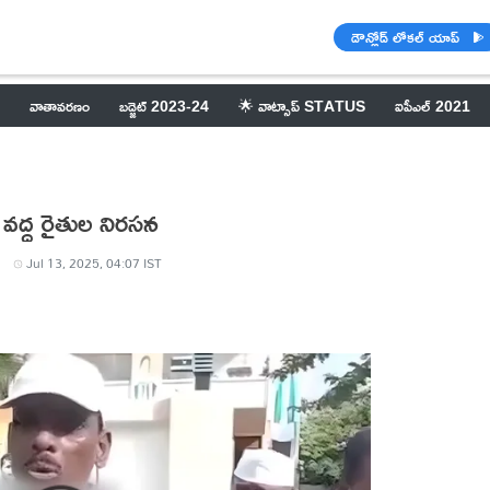
డౌన్లోడ్ లోకల్ యాప్
వాతావరణం
బడ్జెట్ 2023-24
🌟 వాట్సాప్ STATUS
ఐపీఎల్ 2021
యం వద్ద రైతుల నిరసన
Jul 13, 2025, 04:07 IST