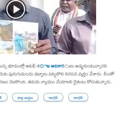
టున్న భూముల్లో అటవీ శ
ాఖ అధికార
ులు అడ్డుకుంటున్నారని
ఎదుట పురుగుమందు డబ్బాలు పట్టుకొని నిరసన వ్యక్తం చేశారు. దీంతో
ాతావరణం నెలకొంది. తమకు న్యాయం చేయాలని రైతులు కోరుతున్నారు.
న్
జిల్లా వార్తలు
కాంగ్రెస్
కాంగ్రెస్