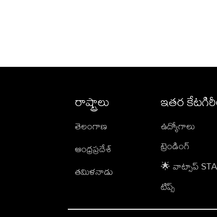
రాష్ట్రాలు
ఇతర కేటగిర
తెలంగాణ
ఉద్యోగాలు
ట్రెండింగ్
ఆంధ్రప్రదేశ్
🌟 వాట్సాప్ S
తమిళనాడు
టిప్స్