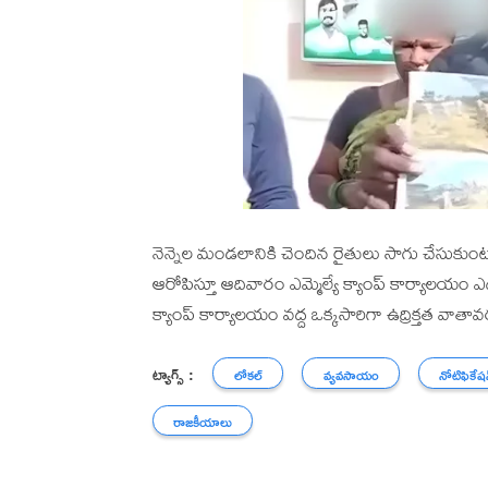
నెన్నెల మండలానికి చెందిన రైతులు సాగు చేసుకుం
ఆరోపిస్తూ ఆదివారం ఎమ్మెల్యే క్యాంప్ కార్యాలయం 
క్యాంప్ కార్యాలయం వద్ద ఒక్కసారిగా ఉద్రిక్తత వ
ట్యాగ్స్ :
లోకల్
వ్యవసాయం
నోటిఫికేష
రాజకీయాలు