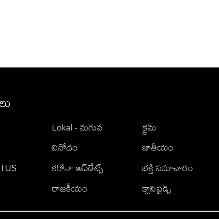
ీలు
Lokal - మగువ
క్రైమ్
వినోదం
జాతీయం
TATUS
కరోనా అప్‌డేట్స్
భక్తి సమాచారం
రాజకీయం
క్లాసిఫైడ్స్