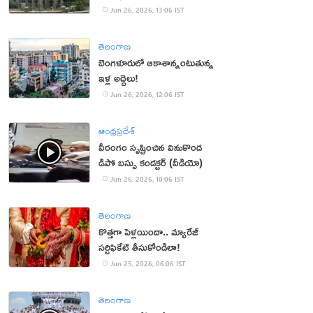
ఉచితంగా చికిత్స
Jun 26, 2026, 13:06 IST
తెలంగాణ
బెంగళూరులో ఆకాశాన్నంటుతున్న
ఇళ్ల అద్దెలు!
Jun 26, 2026, 12:06 IST
ఆంధ్రప్రదేశ్
వీరంగం సృష్టించిన వినుకొండ
డిపో బస్సు కండక్టర్ (వీడియో)
Jun 26, 2026, 10:06 IST
తెలంగాణ
కొత్తగా పెళ్లయిందా.. మ్యారేజ్
సర్టిఫికేట్ తీసుకోండిలా!
Jun 25, 2026, 06:06 IST
తెలంగాణ