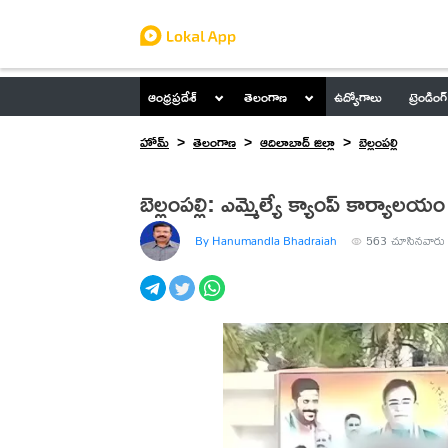
ఆంధ్రప్రదేశ్
తెలంగాణ
ఉద్యోగాలు
ట్రెండింగ్
హోమ్
తెలంగాణ
ఆదిలాబాద్ జిల్లా
బెల్లంపల్లి
బెల్లంపల్లి: ఎమ్మెల్యే క్యాంప్ కార్యాల
By Hanumandla Bhadraiah
563
చూసినవారు