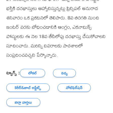
భర్తీకి దరఖాస్తులు ఆహ్వానిస్తున్నట్లు ప్రిన్సిపల్ అనురాద
శనివారం ఒక ప్రకటనలో తెలిపారు. 8వ తరగతి నుంచి
ఇంటర్ వరకు బోధించడానికి ఆంగ్లం, ఎకనామిక్స్
పోస్టులకు ఈ నెల 18వ తేదీలోపు దరఖాస్తు చేసుకోవాలని
సూచించారు. మరిన్ని వివరాలకు పాఠశాలలో
సంప్రదించవచ్చని పేర్కొన్నారు.
ట్యాగ్స్ :
లోకల్
విద్య
కెరీర్‌&జాబ్ అప్డేట్స్
నోటిఫికేషన్
జిల్లా వార్తలు