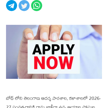
బోథ్ లోని తెలంగాణ ఆదర్శ పాఠశాల, కళాశాలలో 2026-
27 సంవత్సరానికి గాను ఖాళీగా ఉన్న ఆయాల పోస్టుల