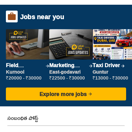
Jobs near you
Field
Marketing
Taxi Driver
Marketing
Executive
Kurnool
East-godavari
Guntur
Executive
₹20000 - ₹30000
₹22500 - ₹30000
₹13000 - ₹30000
Explore more jobs
సంబంధిత పోస్ట్