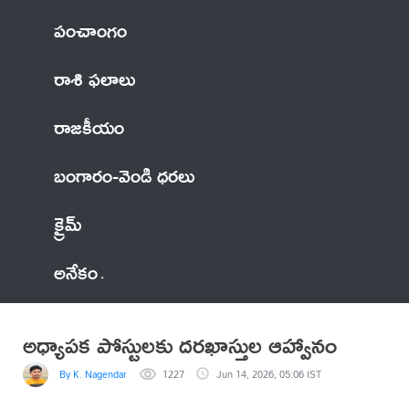
పంచాంగం
రాశి ఫలాలు
రాజకీయం
బంగారం-వెండి ధరలు
క్రైమ్
అనేకం
అధ్యాపక పోస్టులకు దరఖాస్తుల ఆహ్వానం
By K. Nagendar
1227
Jun 14, 2026, 05:06 IST