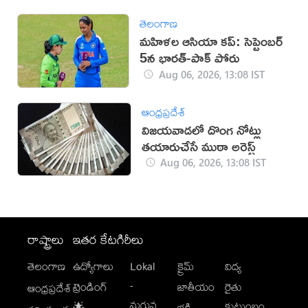
తెలంగాణ
మహిళల ఆసియా కప్‌: సెప్టెంబర్
5న భారత్-పాక్ పోరు
Aug 06, 2026, 13:08 IST
ఆంధ్రప్రదేశ్
విజయవాడలో దొంగ నోట్లు
తయారుచేసే ముఠా అరెస్ట్
Aug 06, 2026, 13:08 IST
రాష్ట్రాలు
ఇతర కేటగిరీలు
తెలంగాణ
ఉద్యోగాలు
Lokal
క్రైమ్
విద్య
-
ట్రెండింగ్
జాతీయం
రైతు
ఆంధ్రప్రదేశ్
మగువ
కుటుంబం
🌟
భక్తి