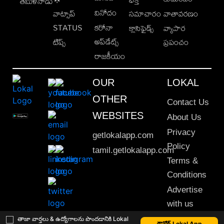
తమిళనాడు
వినోదం
వాట్సాప్
సమాచారం
వాతావరణం
STATUS
కరోనా
క్లాసిఫైడ్స్
వ్యాపార
అప్‌డేట్స్
టిప్స్
ప్రపంచం
రాజకీయం
OUR
LOKAL
OTHER
Contact Us
WEBSITES
About Us
Privacy
getlokalapp.com
Policy
tamil.getlokalapp.com
Terms &
Conditions
Advertise
with us
Sitemap
తాజా వార్తలు & ఉద్యోగాలను పొందడానికి Lokal
డౌన్లోడ్ Lokal App