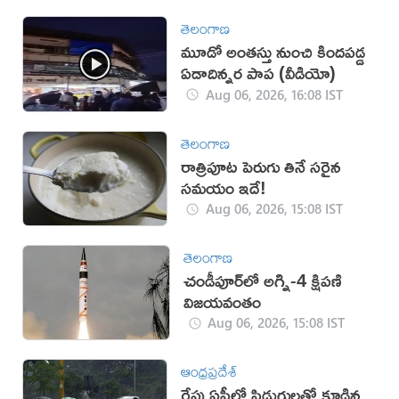
తెలంగాణ
మూడో అంతస్తు నుంచి కిందపడ్డ
ఏడాదిన్నర పాప (వీడియో)
Aug 06, 2026, 16:08 IST
తెలంగాణ
రాత్రిపూట పెరుగు తినే సరైన
సమయం ఇదే!
Aug 06, 2026, 15:08 IST
తెలంగాణ
చండీపూర్‌లో అగ్ని-4 క్షిపణి
విజయవంతం
Aug 06, 2026, 15:08 IST
ఆంధ్రప్రదేశ్
రేపు ఏపీలో పిడుగులతో కూడిన