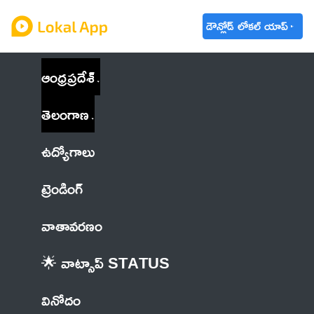
డౌన్లోడ్ లోకల్ యాప్
ఆంధ్రప్రదేశ్
తెలంగాణ
ఉద్యోగాలు
ట్రెండింగ్
వాతావరణం
🌟 వాట్సాప్ STATUS
వినోదం