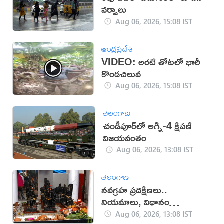
వర్షాలు
Aug 06, 2026, 15:08 IST
ఆంధ్రప్రదేశ్
VIDEO: అరటి తోటలో భారీ
కొండచిలువ
Aug 06, 2026, 15:08 IST
తెలంగాణ
చండీపూర్‌లో అగ్ని-4 క్షిపణి
విజయవంతం
Aug 06, 2026, 13:08 IST
తెలంగాణ
నవగ్రహ ప్రదక్షిణలు..
నియమాలు, విధానం
తెలుసుకోండి
Aug 06, 2026, 13:08 IST