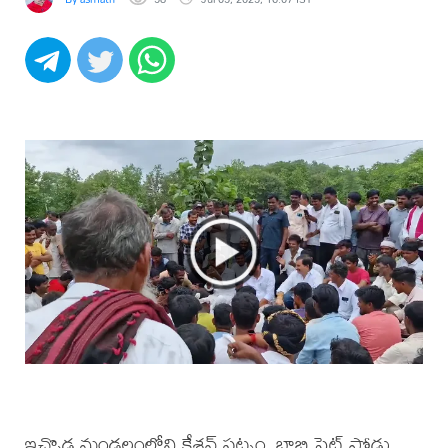
ఇచ్చొడ మండలంలోని కేశవ్ పట్నం, బాబ్జి పెట్ పోడు