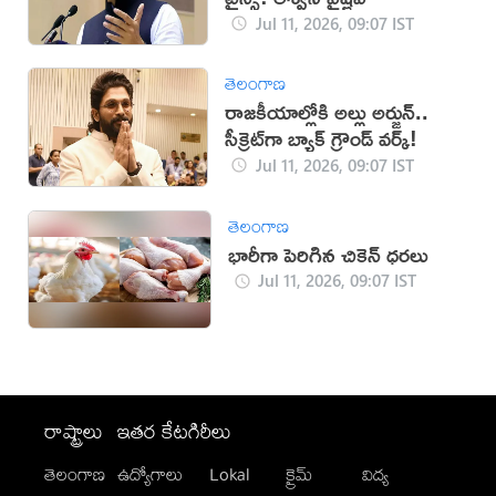
Jul 11, 2026, 09:07 IST
తెలంగాణ
రాజకీయాల్లోకి అల్లు అర్జున్..
సీక్రెట్‌గా బ్యాక్‌ గ్రౌండ్‌ వర్క్!
Jul 11, 2026, 09:07 IST
తెలంగాణ
భారీగా పెరిగిన చికెన్ ధరలు
Jul 11, 2026, 09:07 IST
రాష్ట్రాలు
ఇతర కేటగిరీలు
తెలంగాణ
ఉద్యోగాలు
Lokal
క్రైమ్
విద్య