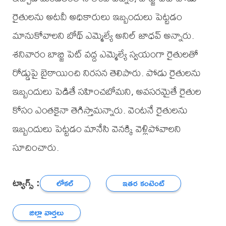
రైతులను అటవీ అధికారులు ఇబ్బందులు పెట్టడం
మానుకోవాలని బోథ్ ఎమ్మెల్యే అనిల్ జాధవ్ అన్నారు.
శనివారం బాబ్జి పెట్ వద్ద ఎమ్మెల్యే స్వయంగా రైతులతో
రోడ్డుపై బైఠాయించి నిరసన తెలిపారు. పోడు రైతులను
ఇబ్బందులు పెడితే సహించబోమని, అవసరమైతే రైతుల
కోసం ఎంతకైనా తెగిస్తామన్నారు. వెంటనే రైతులను
ఇబ్బందులు పెట్టడం మానేసి వెనక్కి వెళ్లిపోవాలని
సూచించారు.
ట్యాగ్స్ :
లోకల్
ఇతర కంటెంట్
జిల్లా వార్తలు