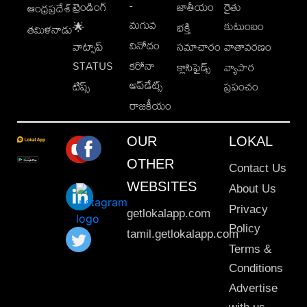
-
ట్రెండింగ్
జాతీయం
రైతు
ఆంధ్రప్రదేశ్
మగువ
కుటుంబం
🌟
భక్తి
తమిళనాడు
వినోదం
వాట్సాప్
సమాచారం
వాతావరణం
STATUS
కరోనా
క్లాసిఫైడ్స్
వ్యాపార
అప్‌డేట్స్
టిప్స్
ప్రపంచం
రాజకీయం
OUR
LOKAL
OTHER
Contact Us
WEBSITES
About Us
Privacy
getlokalapp.com
Policy
tamil.getlokalapp.com
Terms &
Conditions
Advertise