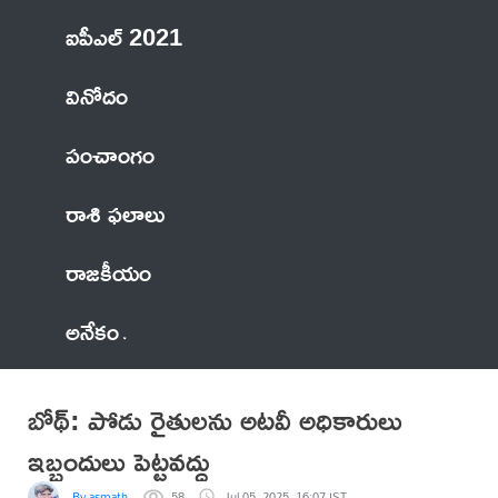
ఐపీఎల్ 2021
వినోదం
పంచాంగం
రాశి ఫలాలు
రాజకీయం
అనేకం
బోథ్: పోడు రైతులను అటవీ అధికారులు
ఇబ్బందులు పెట్టవద్దు
By asmath
58
Jul 05, 2025, 16:07 IST