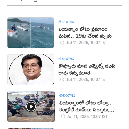
తెలంగాణ
వియత్నాం బోటు ప్రమాదం
ఘటన.. 19కు చేరిన మృతుల
సంఖ్య
Jul 11, 2026, 10:07 IST
తెలంగాణ
కొవ్వూరు మాజీ ఎమ్మెల్యే జీ‌ఎస్
రావు కన్నుమూత
Jul 11, 2026, 10:07 IST
తెలంగాణ
వియత్నాంలో బోటు బోల్తా..
కంట్రోల్ రూమ్‌లు ఏర్పాటు
(వీడియో)
Jul 11, 2026, 10:07 IST