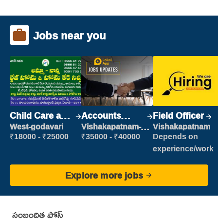
Jobs near you
Child Care and
Accounts
Field Officer
Patient care
Clerk
West-godavari
Vishakapatnam-
Vishakapatnam
new
₹18000 - ₹25000
₹35000 - ₹40000
Depends on
experience/work
Explore more jobs
సంబంధిత పోస్ట్