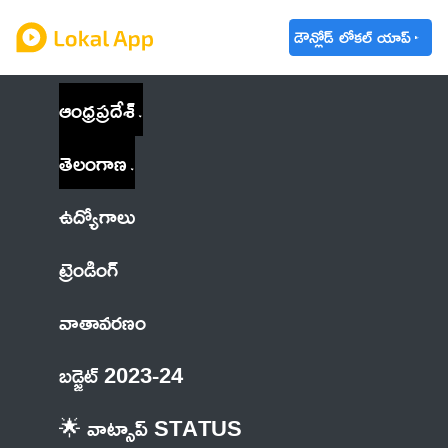
డౌన్లోడ్ లోకల్ యాప్
ఆంధ్రప్రదేశ్
తెలంగాణ
ఉద్యోగాలు
ట్రెండింగ్
వాతావరణం
బడ్జెట్ 2023-24
🌟 వాట్సాప్ STATUS