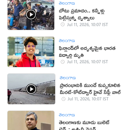
తెలంగాణ
బోటు ప్రమాదం.. కన్నీళ్లు
పెట్టిస్తున్న దృశ్యాలు
Jul 11, 2026, 10:07 IST
తెలంగాణ
ఫిన్లాండ్‌లో అదృశ్యమైన భారత
విద్యార్థి మృతి
Jul 11, 2026, 10:07 IST
తెలంగాణ
ప్రారంభానికి ముందే కుప్పకూలిన
మీరట్-కోట్‌ద్వార్ హైవే సేఫ్టీ వాల్
Jul 11, 2026, 10:07 IST
తెలంగాణ
తెలంగాణకు మూడు బులెట్
ట్రైన్స్: అశ్వినీ వైష్ణవ్