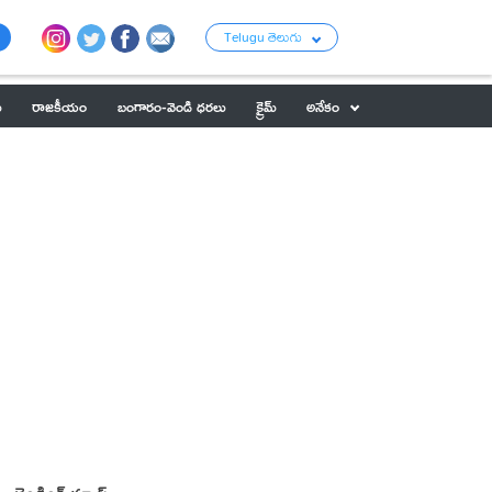
Telugu తెలుగు
ు
రాజకీయం
బంగారం-వెండి ధరలు
క్రైమ్
అనేకం