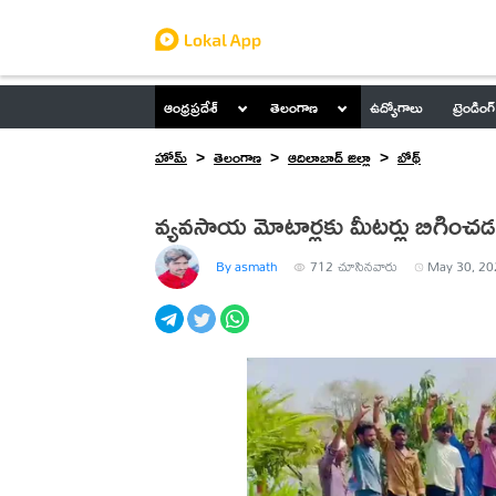
ఆంధ్రప్రదేశ్
తెలంగాణ
ఉద్యోగాలు
ట్రెండింగ్
హోమ్
తెలంగాణ
ఆదిలాబాద్ జిల్లా
బోథ్
వ్యవసాయ మోటార్లకు మీటర్లు బిగించడ
By asmath
712
చూసినవారు
May 30, 20