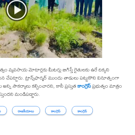
త్వం వ్యవసాయ మోటార్లకు మీటర్లు బిగిస్తే రైతులకు ఉరే దిక్కని
న చేపట్టారు. ట్రాన్స్‌ఫార్మర్ ముందు తాడులు పట్టుకొని వినూత్నంగా
న్ని సౌకర్యాలు కల్పించారని, కానీ ప్రస్తుత
కాంగ్రెస్
ప్రభుత్వం మాత్రం
్తుందని మండిపడ్డారు.
ు
రాజకీయాలు
కాంగ్రెస్
కాంగ్రెస్