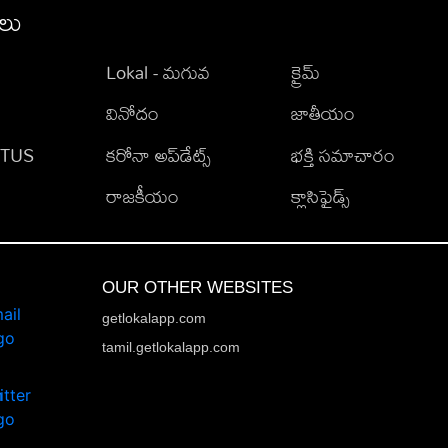
ీలు
Lokal - మగువ
క్రైమ్
వినోదం
జాతీయం
TATUS
కరోనా అప్‌డేట్స్
భక్తి సమాచారం
రాజకీయం
క్లాసిఫైడ్స్
OUR OTHER WEBSITES
getlokalapp.com
tamil.getlokalapp.com