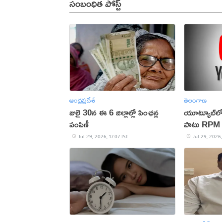
సంబంధిత పోస్ట్
ఆంధ్రప్రదేశ్
తెలంగాణ
జులై 30న ఈ 6 జిల్లాల్లో పింఛన్ల
యూట్యూబ్‌లో
పంపిణీ
పాటు RPM 
Jul 29, 2026, 17:07 IST
Jul 29, 2026,