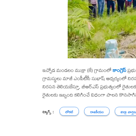
ఇచ్చోడ మండలం ముక్రా (కే) గ్రామంలో
కాంగ్రెస్
ప్రభు
గ్రామస్థులు మాజీ ఎంపీటీసీ సుభాష్ ఆధ్వర్యంలో నిరస
నిరసన తెలియజేస్తూ, బీఆర్ఎస్ ప్రభుత్వంలో రైతులకు అ
రైతులకు ఇబ్బంది కలిగించే విధంగా పాలన కొనసాగిస
ట్యాగ్స్ :
లోకల్
రాజకీయం
జిల్లా వార్తల