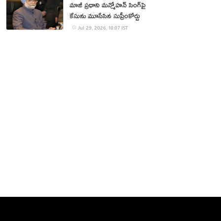
మాజీ ప్రధాని మన్మోహన్ సింగ్‌పై
కేసును మూసేసిన సుప్రీంకోర్టు
Jul 29, 2026, 10:07 IST