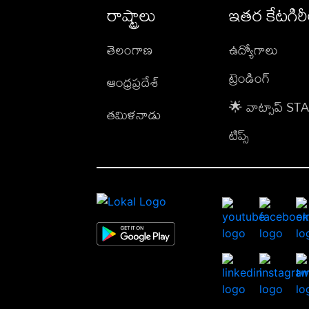
రాష్ట్రాలు
ఇతర కేటగిర
తెలంగాణ
ఉద్యోగాలు
ట్రెండింగ్
ఆంధ్రప్రదేశ్
🌟 వాట్సాప్ S
తమిళనాడు
టిప్స్