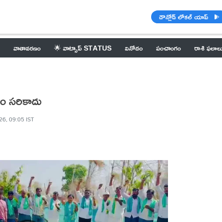
డౌన్లోడ్ లోకల్ యాప్
వాతావరణం
🌟 వాట్సాప్ STATUS
వినోదం
పంచాంగం
రాశి ఫలాల
ం సరికాదు
26, 09:05 IST