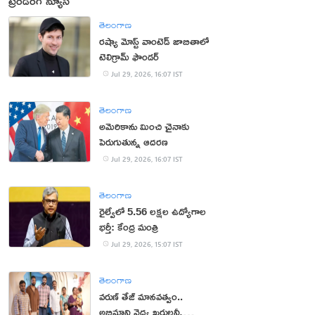
ట్రెండింగ్ న్యూస్
తెలంగాణ
రష్యా మోస్ట్ వాంటెడ్ జాబితాలో
టెలిగ్రామ్ ఫౌండర్
Jul 29, 2026, 16:07 IST
తెలంగాణ
అమెరికాను మించి చైనాకు
పెరుగుతున్న ఆదరణ
Jul 29, 2026, 16:07 IST
తెలంగాణ
రైల్వేలో 5.56 లక్షల ఉద్యోగాల
భర్తీ: కేంద్ర మంత్రి
Jul 29, 2026, 15:07 IST
తెలంగాణ
వరుణ్ తేజ్ మానవత్వం..
అభిమాని వైద్య ఖర్చులన్నీ