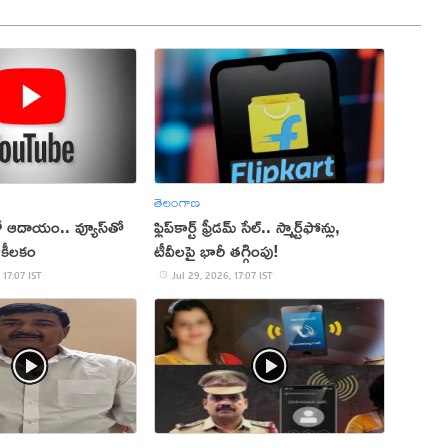
తెలంగాణ
 ఆదాయం.. వ్యూస్‌తో
ఫ్లిప్‌కార్ట్ ఫ్రీడమ్ సేల్.. స్మార్ట్‌ఫోన్లు,
కీలకం
టీవీలపై భారీ తగ్గింపు!
 17:07 IST
Jul 29, 2026, 17:07 IST