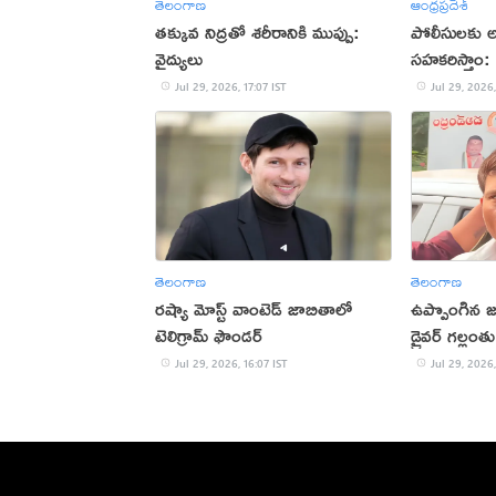
తెలంగాణ
ఆంధ్రప్రదేశ్
తక్కువ నిద్రతో శరీరానికి ముప్పు:
పోలీసులకు అన
వైద్యులు
సహకరిస్తాం: 
(వీడియో)
Jul 29, 2026, 17:07 IST
Jul 29, 2026,
తెలంగాణ
తెలంగాణ
రష్యా మోస్ట్ వాంటెడ్ జాబితాలో
ఉప్పొంగిన జ
టెలిగ్రామ్ ఫౌండర్
డ్రైవర్ గల్లం
Jul 29, 2026, 16:07 IST
Jul 29, 2026,