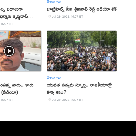
తెలంగాణ
్ని విధాలుగా
జూబ్లీహిల్స్ సీఐ శ్రీనివాస్ రెడ్డి ఆడియో లీక్
ధర్మాన కృష్ణదాస్
Jul 29, 2026, 16:07 IST
 16:07 IST
తెలంగాణ
ంపన్న వాగు.. కారు
యువత ఉద్యమ స్ఫూర్తి.. రాజకీయాల్లో
తు (వీడియో)
కొత్త శకం?
 16:07 IST
Jul 29, 2026, 16:07 IST