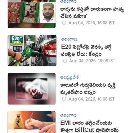
తెలంగాణ
భార్యను కత్తితో దారుణంగా హత్య
చేసిన మహిళ
Aug 04, 2026, 16:08 IST
తెలంగాణ
E20 పెట్రోల్‌పై వెనక్కి తగ్గే
పరిస్థితి లేదు: కేంద్రం
Aug 04, 2026, 16:08 IST
ఆంధ్రప్రదేశ్
కాలువలో గుర్తుతెలియని వ్యక్తి
మృతదేహం లభ్యం
Aug 04, 2026, 16:08 IST
తెలంగాణ
EMI భారం తగ్గించేందుకు
కొత్తగా BillCut ప్లాట్‌ఫారమ్