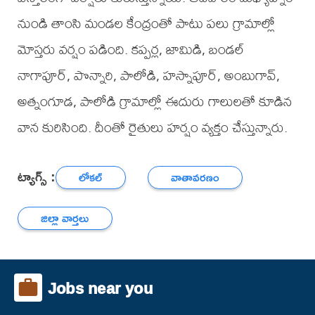
నుండి తాంసి మండల కేంద్రంతో పాటు పలు గ్రామాల్లో
మోస్తరు వర్షం పడింది. కప్పర్ల, జామిడి, బండల్
నాగాపూర్, పొన్నారి, పాలోడి, హస్నాపూర్, అంబుగావ్,
అత్నంగూడ, పాలోడి గ్రామాల్లో ఈదురు గాలులతో కూడిన
వాన కురిసింది. దీంతో రైతులు హర్షం వ్యక్తం చేస్తున్నారు.
ట్యాగ్స్ :
లోకల్
వాతావరణం
జిల్లా వార్తలు
Jobs near you