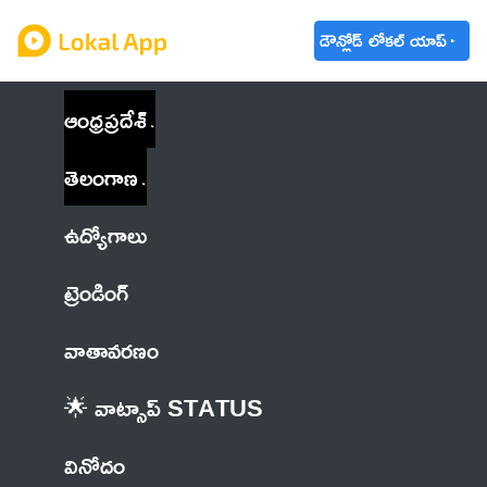
డౌన్లోడ్ లోకల్ యాప్
ఆంధ్రప్రదేశ్
తెలంగాణ
ఉద్యోగాలు
ట్రెండింగ్
వాతావరణం
🌟 వాట్సాప్ STATUS
వినోదం