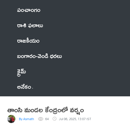
పంచాంగం
రాశి ఫలాలు
రాజకీయం
బంగారం-వెండి ధరలు
క్రైమ్
అనేకం
తాంసి మండల కేంద్రంలో వర్షం
By Asmath
64
Jul 06, 2025, 13:07 IST