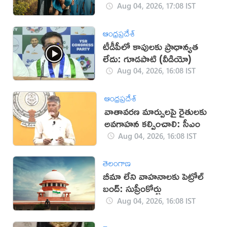
Aug 04, 2026, 17:08 IST
ఆంధ్రప్రదేశ్
టీడీపీలో కాపులకు ప్రాధాన్యత
లేదు: గూడపాటి (వీడియో)
Aug 04, 2026, 16:08 IST
ఆంధ్రప్రదేశ్
వాతావరణ మార్పులపై రైతులకు
అవగాహన కల్పించాలి: సీఎం
Aug 04, 2026, 16:08 IST
తెలంగాణ
బీమా లేని వాహనాలకు పెట్రోల్
బంద్: సుప్రీంకోర్టు
Aug 04, 2026, 16:08 IST