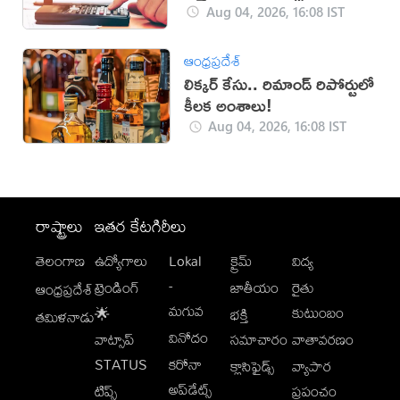
Aug 04, 2026, 16:08 IST
ఆంధ్రప్రదేశ్
లిక్కర్ కేసు.. రిమాండ్​ రిపోర్టులో
కీలక అంశాలు!
Aug 04, 2026, 16:08 IST
రాష్ట్రాలు
ఇతర కేటగిరీలు
తెలంగాణ
ఉద్యోగాలు
Lokal
క్రైమ్
విద్య
-
ట్రెండింగ్
జాతీయం
రైతు
ఆంధ్రప్రదేశ్
మగువ
కుటుంబం
🌟
భక్తి
తమిళనాడు
వినోదం
వాట్సాప్
సమాచారం
వాతావరణం
STATUS
కరోనా
క్లాసిఫైడ్స్
వ్యాపార
అప్‌డేట్స్
టిప్స్
ప్రపంచం