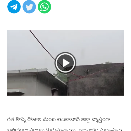
గత కొన్ని రోజుల నుంచి ఆదిలాబాద్ జిల్లా వ్యాప్తంగా
విస్తారంగా వర్షాలు కురుస్తున్నాయి. ఆదివారం మధ్యాహ్నం