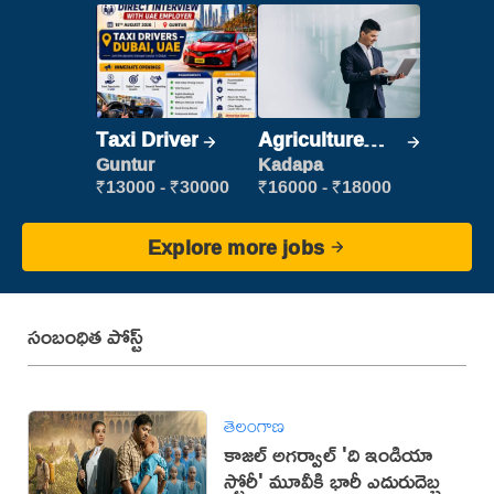
Taxi Driver
Agriculture
Labour
Guntur
Kadapa
₹13000 - ₹30000
₹16000 - ₹18000
Explore more jobs
సంబంధిత పోస్ట్
తెలంగాణ
కాజల్ అగర్వాల్ 'ది ఇండియా
స్టోరీ' మూవీకి భారీ ఎదురుదెబ్బ