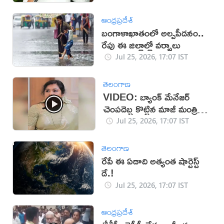
ఆంధ్రప్రదేశ్
బంగాళాఖాతంలో అల్పపీడనం..
రేపు ఈ జిల్లాల్లో వర్షాలు
Jul 25, 2026, 17:07 IST
తెలంగాణ
VIDEO: బ్యాంక్ మేనేజర్
చెంపదెబ్బ కొట్టిన మాజీ మంత్రి
కూతురు
Jul 25, 2026, 17:07 IST
తెలంగాణ
రేపే ఈ ఏడాది అత్యంత షార్టెస్ట్
డే.!
Jul 25, 2026, 17:07 IST
ఆంధ్రప్రదేశ్