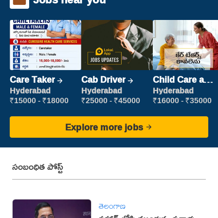
Care Taker
Cab Driver
Child Care and
Patient care
Hyderabad
Hyderabad
Hyderabad
₹15000 - ₹18000
₹25000 - ₹45000
₹16000 - ₹35000
Explore more jobs
సంబంధిత పోస్ట్
తెలంగాణ