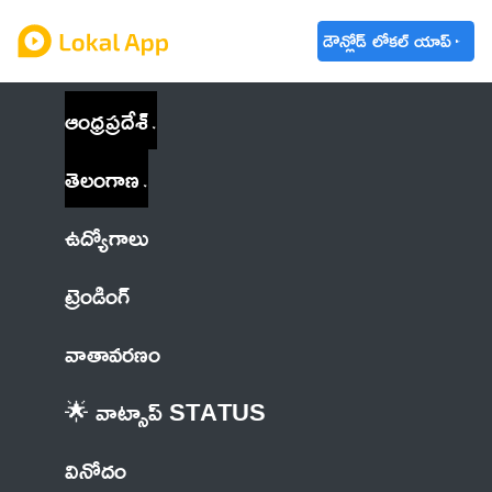
డౌన్లోడ్ లోకల్ యాప్
ఆంధ్రప్రదేశ్
తెలంగాణ
ఉద్యోగాలు
ట్రెండింగ్
వాతావరణం
🌟 వాట్సాప్ STATUS
వినోదం