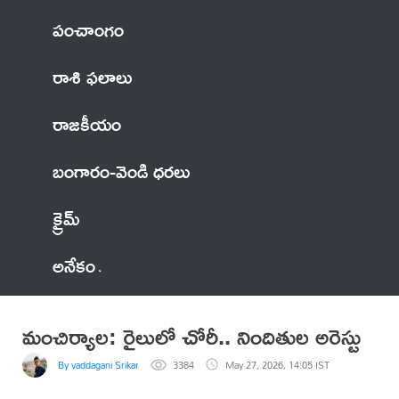
పంచాంగం
రాశి ఫలాలు
రాజకీయం
బంగారం-వెండి ధరలు
క్రైమ్
అనేకం
మంచిర్యాల: రైలులో చోరీ.. నిందితుల అరెస్టు
By vaddagani Srikanth
3384
May 27, 2026, 14:05 IST