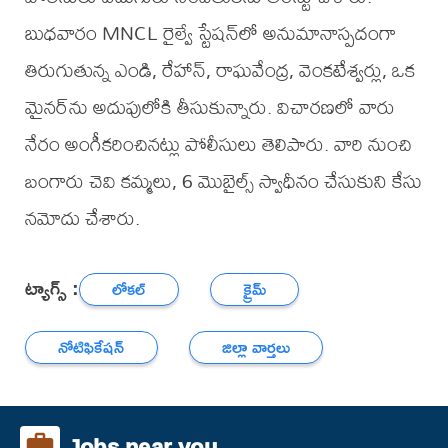
బుధవారం MNCL రైల్వే స్టేషన్‌లో అనుమానాస్పదంగా
తిరుగుతున్న ఎండి, రేహాన్, రాఘవేంద్ర, వెంకటేశ్వర్లు, ఒక
మైనర్‌ను అదుపులోకి తీసుకున్నారు. విచారణలో వారు
నేరం అంగీకరించినట్లు పోలీసులు తెలిపారు. వారి నుంచి
బంగారు చెవి కమ్మలు, 6 మొబైల్స్ స్వాధీనం చేసుకుని కేసు
నమోదు చేశారు.
ట్యాగ్స్ :
లోకల్
క్రైమ్
నోటిఫికేషన్
జిల్లా వార్తలు
Jobs near you