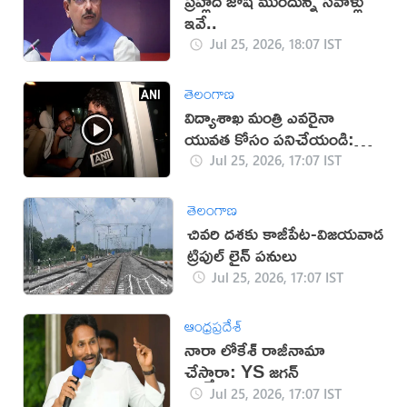
ప్రహ్లాద్ జోషి ముందున్న సవాళ్లు
ఇవే..
Jul 25, 2026, 18:07 IST
తెలంగాణ
విద్యాశాఖ మంత్రి ఎవరైనా
యువత కోసం పనిచేయండి:
సీజేపీ
Jul 25, 2026, 17:07 IST
తెలంగాణ
చివరి దశకు కాజీపేట-విజయవాడ
ట్రిపుల్ లైన్ పనులు
Jul 25, 2026, 17:07 IST
ఆంధ్రప్రదేశ్
నారా లోకేశ్ రాజీనామా
చేస్తారా: YS జగన్
Jul 25, 2026, 17:07 IST