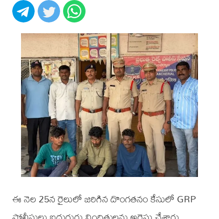
ఈ నెల 25న రైలులో జరిగిన దొంగతనం కేసులో GRP
పోలీసులు ఐదుగురు నిందితులను అరెస్టు చేశారు.