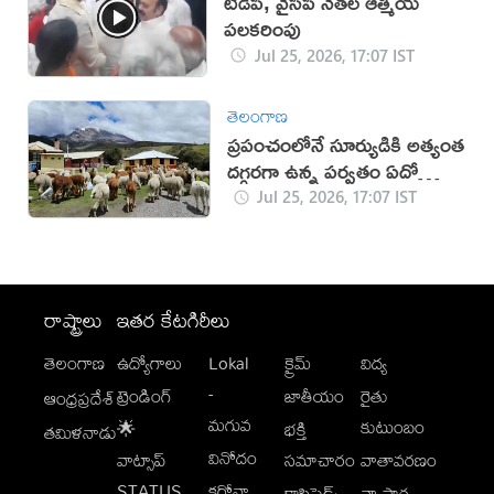
టీడీపీ, వైసీపీ నేతల ఆత్మీయ
పలకరింపు
Jul 25, 2026, 17:07 IST
తెలంగాణ
ప్రపంచంలోనే సూర్యుడికి అత్యంత
దగ్గరగా ఉన్న పర్వతం ఏదో
తెలుసా?
Jul 25, 2026, 17:07 IST
రాష్ట్రాలు
ఇతర కేటగిరీలు
తెలంగాణ
ఉద్యోగాలు
Lokal
క్రైమ్
విద్య
-
ట్రెండింగ్
జాతీయం
రైతు
ఆంధ్రప్రదేశ్
మగువ
కుటుంబం
🌟
భక్తి
తమిళనాడు
వినోదం
వాట్సాప్
సమాచారం
వాతావరణం
STATUS
కరోనా
క్లాసిఫైడ్స్
వ్యాపార