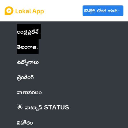
డౌన్లోడ్ లోకల్ యాప్
ఆంధ్రప్రదేశ్
తెలంగాణ
ఉద్యోగాలు
ట్రెండింగ్
వాతావరణం
🌟 వాట్సాప్ STATUS
వినోదం