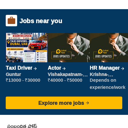
Jobs near you
Taxi Driver
Actor
HR Manager
Guntur
Vishakapatnam-
Krishna-
new
vijayawada
₹13000 - ₹30000
₹40000 - ₹50000
Depends on
experience/work
Explore more jobs
సంబంధిత పోస్ట్