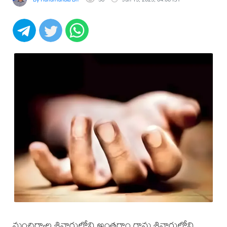
మంచిర్యాల శివారులోని అంతర్గాం గ్రామ శివారులోని