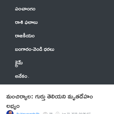
పంచాంగం
రాశి ఫలాలు
రాజకీయం
బంగారం-వెండి ధరలు
క్రైమ్
అనేకం
మంచిర్యాల: గుర్తు తెలియని మృతదేహం
లభ్యం
By Hanumandla Bhadraiah
58
Jun 15, 2025, 04:06 IST