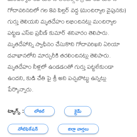
గోదావరినదిలో గల 8వ పిల్లర్ వద్ద (మంచిర్యాల వైపునకు)
గుర్తు తెలియని మృతదేహం లభించినట్లు మంచిర్యాల
పట్టణ ఎస్ఐ ప్రవీణ్ కుమార్ శనివారం తెలిపారు.
మృతదేహాన్ని స్వాధీనం చేసుకొని గోదావరిఖని ఏరియా
దవాఖానలోని మార్చురీకి తరలించినట్లు తెలిపారు.
మృతదేహం నీళ్లలో ఉండడంతో గుర్తు పట్టలేకుండా
ఉందని, కుడి చేతి పై శ్రీ అని పచ్చబొట్టు ఉన్నట్లు
పేర్కొన్నారు.
ట్యాగ్స్ :
లోకల్
క్రైమ్
నోటిఫికేషన్
జిల్లా వార్తలు