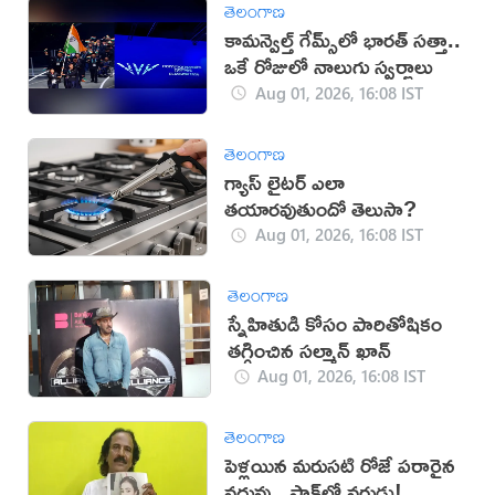
తెలంగాణ
కామన్వెల్త్ గేమ్స్‌లో భారత్‌ సత్తా..
ఒకే రోజులో నాలుగు స్వర్ణాలు
Aug 01, 2026, 16:08 IST
తెలంగాణ
గ్యాస్ లైటర్ ఎలా
తయారవుతుందో తెలుసా?
Aug 01, 2026, 16:08 IST
తెలంగాణ
స్నేహితుడి కోసం పారితోషికం
తగ్గించిన సల్మాన్ ఖాన్
Aug 01, 2026, 16:08 IST
తెలంగాణ
పెళ్లయిన మరుసటి రోజే పరారైన
వధువు.. షాక్‌లో వరుడు!