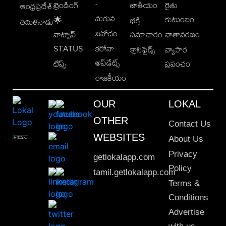
-
ట్రెండింగ్
జాతీయం
రైతు
ఆంధ్రప్రదేశ్
మగువ
కుటుంబం
🌟
భక్తి
తమిళనాడు
వినోదం
వాట్సాప్
సమాచారం
వాతావరణం
STATUS
కరోనా
క్లాసిఫైడ్స్
వ్యాపార
అప్‌డేట్స్
టిప్స్
ప్రపంచం
రాజకీయం
OUR
LOKAL
OTHER
Contact Us
WEBSITES
About Us
Privacy
getlokalapp.com
Policy
tamil.getlokalapp.com
Terms &
Conditions
Advertise