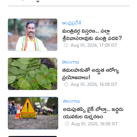
ఆంధ్రప్రదేశ్
మంత్రివర్గ విస్తరణ.. పల్లా
శ్రీనివాసరావుకు మంత్రి పదవి?
Aug 01, 2026, 17:08 IST
తెలంగాణ
తమలపాకుతో అద్భుత ఆరోగ్య
ప్రయోజనాలు!
Aug 01, 2026, 16:08 IST
తెలంగాణ
అదుపుతప్పి బైక్ బోల్తా.. ఇద్దరు
యువకుల దుర్మరణం
Aug 01, 2026, 16:08 IST