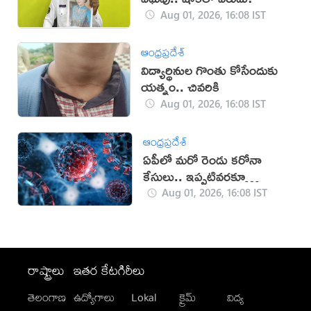
Aug 01, 2026, 16:08 IST
ఆంధ్రప్రదేశ్
విద్యార్థినుల గొంతు కోసేందుకు
యత్నం.. చివరికి
Aug 01, 2026, 16:08 IST
ఆంధ్రప్రదేశ్
ఏపీలో మరో రెండు కరోనా
కేసులు.. ఇప్పటివరకూ
ఎన్నంటే?
Aug 01, 2026, 16:08 IST
రాష్ట్రాలు
ఇతర కేటగిరీలు
తెలంగాణ
ఉద్యోగాలు
Lokal
క్రైమ్
విద్య