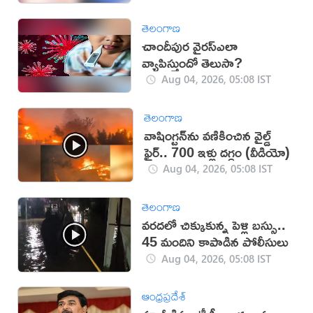
తెలంగాణ
చాందీపుర వైరస్ఎలా
వ్యాపిస్తుందో తెలుసా?
Aug 04, 2026, 05:08 IST
తెలంగాణ
వాషింగ్టన్‌ను వణికించిన వైల్డ్
ఫైర్.. 700 ఇళ్లు దగ్ధం (వీడియో)
Aug 04, 2026, 05:08 IST
తెలంగాణ
వరదలో చిక్కుకున్న పెళ్లి బస్సు..
45 మందిని కాపాడిన పోలీసులు
Aug 04, 2026, 05:08 IST
ఆంధ్రప్రదేశ్