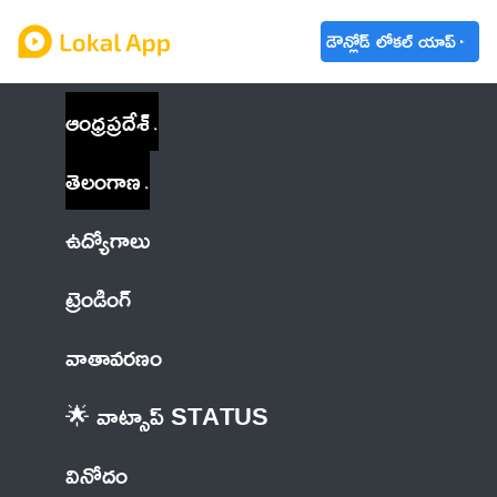
డౌన్లోడ్ లోకల్ యాప్
ఆంధ్రప్రదేశ్
తెలంగాణ
ఉద్యోగాలు
ట్రెండింగ్
వాతావరణం
🌟 వాట్సాప్ STATUS
వినోదం