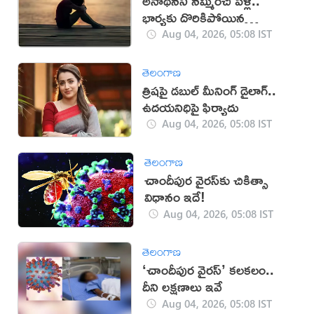
అనాథనని నమ్మించి పెళ్లి..
భార్యకు దొరికిపోయిన
మోసగాడు!
Aug 04, 2026, 05:08 IST
తెలంగాణ
త్రిషపై డబుల్ మీనింగ్ డైలాగ్..
ఉదయనిధిపై ఫిర్యాదు
Aug 04, 2026, 05:08 IST
తెలంగాణ
చాందీపుర వైరస్‌కు చికిత్సా
విధానం ఇదే!
Aug 04, 2026, 05:08 IST
తెలంగాణ
‘చాందీపుర వైరస్’ కలకలం..
దీని ల‌క్ష‌ణాలు ఇవే
Aug 04, 2026, 05:08 IST