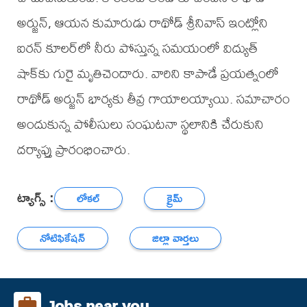
అర్జున్, ఆయన కుమారుడు రాథోడ్ శ్రీనివాస్ ఇంట్లోని
ఐరన్ కూలర్‌లో నీరు పోస్తున్న సమయంలో విద్యుత్
షాక్‌కు గురై మృతిచెందారు. వారిని కాపాడే ప్రయత్నంలో
రాథోడ్ అర్జున్ భార్యకు తీవ్ర గాయాలయ్యాయి. సమాచారం
అందుకున్న పోలీసులు సంఘటనా స్థలానికి చేరుకుని
దర్యాప్తు ప్రారంభించారు.
ట్యాగ్స్ :
లోకల్
క్రైమ్
నోటిఫికేషన్
జిల్లా వార్తలు
Jobs near you