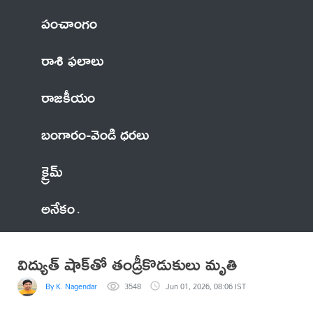
పంచాంగం
రాశి ఫలాలు
రాజకీయం
బంగారం-వెండి ధరలు
క్రైమ్
అనేకం
విద్యుత్ షాక్‌తో తండ్రీకొడుకులు మృతి
By K. Nagendar
3548
Jun 01, 2026, 08:06 IST