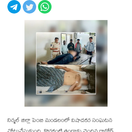
నిర్మల్ జిల్లా పెంబి మండలంలో విషాదకర సంఘటన
చోటుచేసుకుంది. కొరకంటి తండాకు చెందిన రాథోడ్