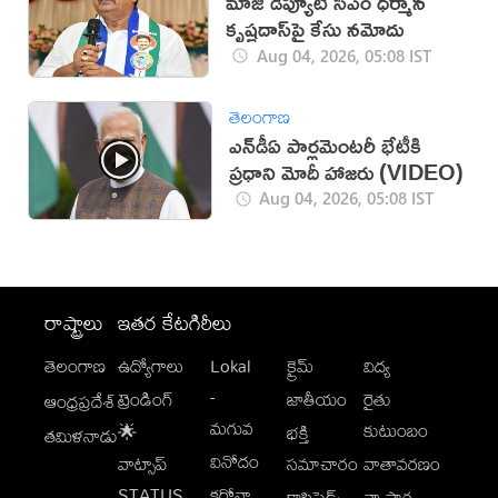
మాజీ డిప్యూటీ సీఎం ధర్మాన
కృష్ణదాస్‌పై కేసు నమోదు
Aug 04, 2026, 05:08 IST
తెలంగాణ
ఎన్‌డీఏ పార్లమెంటరీ భేటీకి
ప్రధాని మోదీ హాజరు (VIDEO)
Aug 04, 2026, 05:08 IST
రాష్ట్రాలు
ఇతర కేటగిరీలు
తెలంగాణ
ఉద్యోగాలు
Lokal
క్రైమ్
విద్య
-
ట్రెండింగ్
జాతీయం
రైతు
ఆంధ్రప్రదేశ్
మగువ
కుటుంబం
🌟
భక్తి
తమిళనాడు
వినోదం
వాట్సాప్
సమాచారం
వాతావరణం
STATUS
కరోనా
క్లాసిఫైడ్స్
వ్యాపార