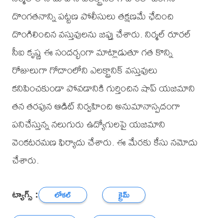
దొంగతనాన్ని పట్టణ పోలీసులు తక్షణమే ఛేదించి
దొంగిలించిన వస్తువులను జప్తు చేశారు. నిర్మల్ రూరల్
సీఐ కృష్ణ ఈ సందర్భంగా మాట్లాడుతూ గత కొన్ని
రోజులుగా గోదాంలోని ఎలక్ట్రానిక్ వస్తువులు
కనిపించకుండా పోవడానికి గుర్తించిన షాప్ యజమాని
తన తరఫున ఆడిట్ నిర్వహించి అనుమానాస్పదంగా
పనిచేస్తున్న నలుగురు ఉద్యోగులపై యజమాని
వెంకటరమణ ఫిర్యాదు చేశారు. ఈ మేరకు కేసు నమోదు
చేశారు.
ట్యాగ్స్ :
లోకల్
క్రైమ్