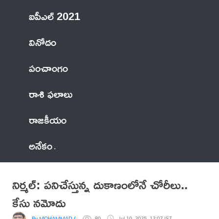
ఐపీఎల్ 2021
వినోదం
పంచాంగం
రాశి ఫలాలు
రాజకీయం
అనేకం
నిర్మల్: పనిచేస్తున్న దుకాణంలోనే చోరీలు..
కేసు నమోదు
By MOHAMMAD OSMAN, SENIOR TELUGU JOURNALIST,NIRMAL DIST
80
Jul 10, 2025, 12:07 IST