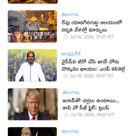
తెలంగాణ
రేపు యాదగిరిగుట్ట ఆలయంలో
దర్శన వేళల్లో మార్పులు
Jul 10, 2026, 17:07 IST
ఆంధ్రప్రదేశ్
వైసీపీని జీరో చేసి జగన్ నోరు
నొక్కడం ఖాయం: ఎంపీ కలిశెట్టి
Jul 10, 2026, 16:07 IST
తెలంగాణ
‌ఇరాన్‌తో చర్చలు ఉంటాయి..
కానీ నో సీజ్ ఫైర్: ట్రంప్
Jul 10, 2026, 16:07 IST
తెలంగాణ