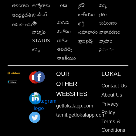
తెలంగాణ
ఉద్యోగాలు
Lokal
క్రైమ్
విద్య
-
ట్రెండింగ్
జాతీయం
రైతు
ఆంధ్రప్రదేశ్
మగువ
కుటుంబం
🌟
భక్తి
తమిళనాడు
వినోదం
వాట్సాప్
సమాచారం
వాతావరణం
STATUS
కరోనా
క్లాసిఫైడ్స్
వ్యాపార
అప్‌డేట్స్
టిప్స్
ప్రపంచం
రాజకీయం
OUR
LOKAL
OTHER
Contact Us
WEBSITES
About Us
Privacy
getlokalapp.com
Policy
tamil.getlokalapp.com
Terms &
Conditions