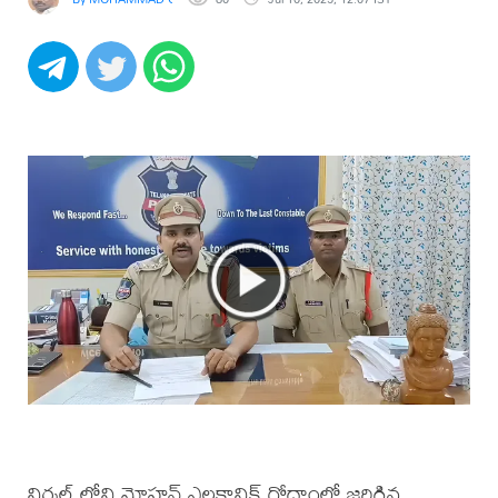
నిర్మల్ లోని మోహన్ ఎలక్ట్రానిక్ గోదాంలో జరిగిన