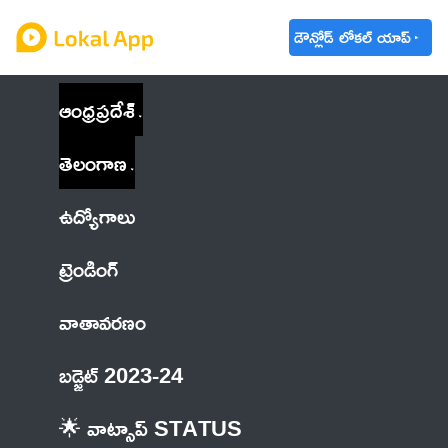
డౌన్లోడ్ లోకల్ యాప్
ఆంధ్రప్రదేశ్
తెలంగాణ
ఉద్యోగాలు
ట్రెండింగ్
వాతావరణం
బడ్జెట్ 2023-24
🌟 వాట్సాప్ STATUS