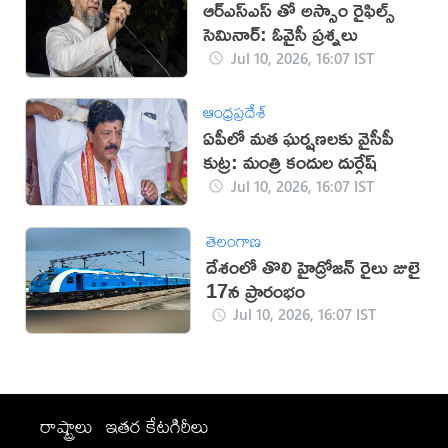
ఆర్ఎస్ఎస్ తో అస్సాం రైఫిల్స్
సెమినార్: ఓవైసీ ప్రశ్నలు
Jul 10, 2026, 16:07 IST
ఆంధ్రప్రదేశ్
ఏపీలో మత ఘర్షణలకు వైసీపీ
కుట్ర: మంత్రి కందుల దుర్గేష్
Jul 10, 2026, 16:07 IST
తెలంగాణ
దేశంలో తొలి హైడ్రోజన్ రైలు జులై
17న ప్రారంభం
Jul 10, 2026, 16:07 IST
రాష్ట్రాలు
ఇతర కేటగిరీలు