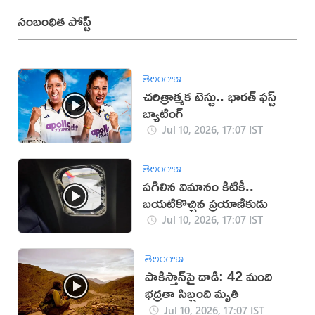
సంబంధిత పోస్ట్
తెలంగాణ
చరిత్రాత్మక టెస్టు.. భారత్‌ ఫస్ట్‌
బ్యాటింగ్‌
Jul 10, 2026, 17:07 IST
తెలంగాణ
పగిలిన విమానం కిటికీ..
బయటికొచ్చిన ప్రయాణికుడు
Jul 10, 2026, 17:07 IST
తెలంగాణ
పాకిస్తాన్‌పై దాడి: 42 మంది
భద్రతా సిబ్బంది మృతి
Jul 10, 2026, 17:07 IST