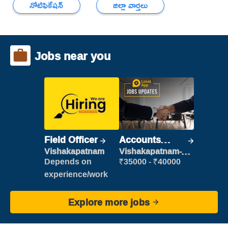
నోటిఫికేషన్
జిల్లా వార్తలు
Jobs near you
Field Officer
Accounts
Clerk
Vishakapatnam
Vishakapatnam-
new
Depends on
₹35000 - ₹40000
experience/work
Explore more jobs