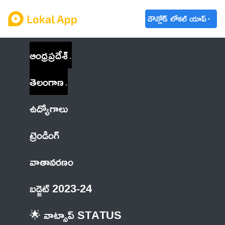
డౌన్లోడ్ లోకల్ యాప్
ఆంధ్రప్రదేశ్
తెలంగాణ
ఉద్యోగాలు
ట్రెండింగ్
వాతావరణం
బడ్జెట్ 2023-24
🌟 వాట్సాప్ STATUS