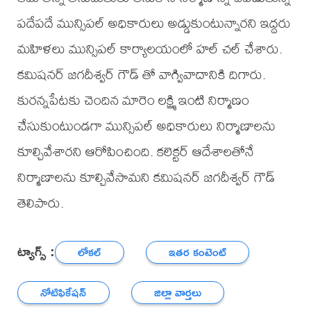
పదేపదే మున్సిపల్ అధికారులు అడ్డుకుంటున్నారని ఇద్దరు
మహిళలు మున్సిపల్ కార్యాలయంలో హల్ చల్ చేశారు.
కమిషనర్ జగదీశ్వర్ గౌడ్ తో వాగ్వివాదానికి దిగారు.
కురన్నపేటకు చెందిన మారెం లక్ష్మి ఇంటి నిర్మాణం
చేసుకుంటుండగా మున్సిపల్ అధికారులు నిర్మాణాలను
కూల్చివేశారని ఆరోపించింది. కలెక్టర్ ఆదేశాలతోనే
నిర్మాణాలను కూల్చివేసామని కమిషనర్ జగదీశ్వర్ గౌడ్
తెలిపారు.
ట్యాగ్స్ :
లోకల్
ఇతర కంటెంట్
నోటిఫికేషన్
జిల్లా వార్తలు