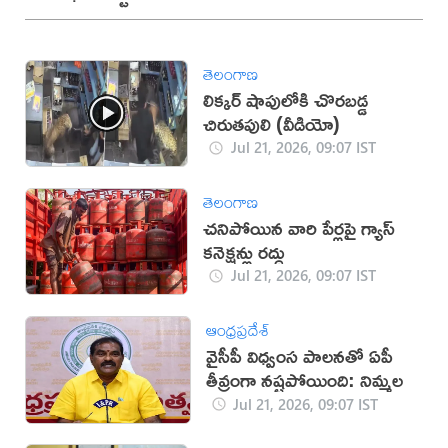
తెలంగాణ
లిక్కర్ షాపులోకి చొరబడ్డ
చిరుతపులి (వీడియో)
Jul 21, 2026, 09:07 IST
తెలంగాణ
చనిపోయిన వారి పేర్లపై గ్యాస్
కనెక్షన్లు రద్దు
Jul 21, 2026, 09:07 IST
ఆంధ్రప్రదేశ్
వైసీపీ విధ్వంస పాలనతో ఏపీ
తీవ్రంగా నష్టపోయింది: నిమ్మల
Jul 21, 2026, 09:07 IST