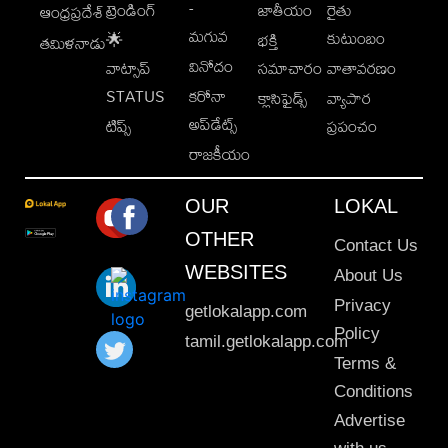
-
ట్రెండింగ్
జాతీయం
రైతు
ఆంధ్రప్రదేశ్
మగువ
కుటుంబం
🌟
భక్తి
తమిళనాడు
వినోదం
వాట్సాప్
సమాచారం
వాతావరణం
STATUS
కరోనా
క్లాసిఫైడ్స్
వ్యాపార
అప్‌డేట్స్
టిప్స్
ప్రపంచం
రాజకీయం
OUR
LOKAL
OTHER
Contact Us
WEBSITES
About Us
Privacy
getlokalapp.com
Policy
tamil.getlokalapp.com
Terms &
Conditions
Advertise