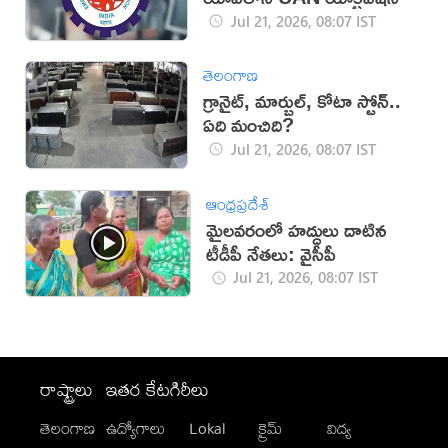
Jul 21, 2026, 08:07 IST
తెలంగాణ
గ్రానైట్, మార్బుల్, కోటా స్టోన్‌..
ఏది మంచిది?
Jul 21, 2026, 08:07 IST
ఆంధ్రప్రదేశ్
మైలవరంలో హద్దులు దాటిన
టీడీపీ నేతలు: వైసీపీ
Jul 21, 2026, 08:07 IST
రాష్ట్రాలు
ఇతర కేటగిరీలు
తెలంగాణ
ఉద్యోగాలు
Lokal
క్రైమ్
విద్య