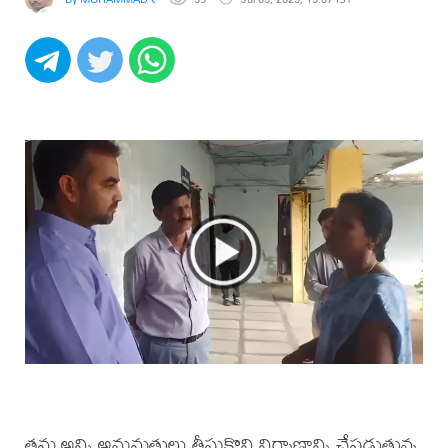
తమ అన్ని అనుమతులు తీసుకొని నిర్మాణాన్ని చేపడుతున్న