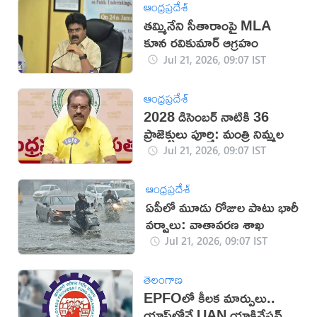
ఆంధ్రప్రదేశ్
తమ్మినేని సీతారాంపై MLA
కూన రవికుమార్‌ ఆగ్రహం
Jul 21, 2026, 09:07 IST
ఆంధ్రప్రదేశ్
2028 డిసెంబర్ నాటికి 36
ప్రాజెక్టులు పూర్తి: మంత్రి నిమ్మల
Jul 21, 2026, 09:07 IST
ఆంధ్రప్రదేశ్
ఏపీలో మూడు రోజుల పాటు భారీ
వర్షాలు: వాతావరణ శాఖ
Jul 21, 2026, 09:07 IST
తెలంగాణ
EPFOలో కీలక మార్పులు..
యాప్‌లోనే UAN యాక్టివేషన్