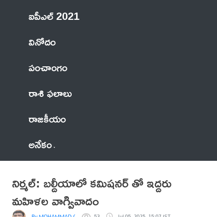
ఐపీఎల్ 2021
వినోదం
పంచాంగం
రాశి ఫలాలు
రాజకీయం
అనేకం
నిర్మల్: బల్దీయాలో కమిషనర్ తో ఇద్దరు
మహిళల వాగ్వివాదం
By MOHAMMAD OSMAN, SENIOR TELUGU JOURNALIST,NIRMAL DIST
53
Jul 05, 2025, 15:07 IST