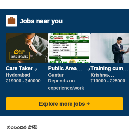
Jobs near you
Care Taker
Public Area
Training cum
Cleaner
Placement
Hyderabad
Guntur
Krishna-
vijayawada
₹19000 - ₹40000
Depends on
₹10000 - ₹25000
experience/work
Explore more jobs
సంబంధిత పోస్ట్