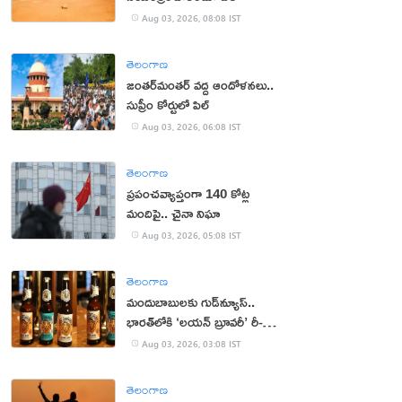
Aug 03, 2026, 08:08 IST
తెలంగాణ
జంతర్‌మంతర్‌ వద్ద ఆందోళనలు..
సుప్రీం కోర్టులో పిల్
Aug 03, 2026, 06:08 IST
తెలంగాణ
ప్రపంచవ్యాప్తంగా 140 కోట్ల
మందిపై.. చైనా నిఘా
Aug 03, 2026, 05:08 IST
తెలంగాణ
మందుబాబులకు గుడ్‌న్యూస్..
భారత్‌లోకి ‘లయన్ బ్రూవరీ’ రీ-
ఎంట్రీ
Aug 03, 2026, 03:08 IST
తెలంగాణ