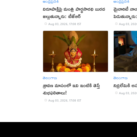
ఆంధ్రప్రదేశ్
ఆంధ్రప్రదేశ్
విరూపాక్షిపై మంత్రి పార్థసారథి బురద
మైనారిటీ నా
జల్లుతున్నారు: టీజేఆర్
పెడుతున్నార
Aug 03, 2026, 17:08 IST
Aug 03, 2026
తెలంగాణ
తెలంగాణ
శ్రావణ మాసంలో ఇవి ఇంటికి తెస్తే
నిద్రలేమికి
శుభఫలితాలు!
Aug 03, 2026
Aug 03, 2026, 17:08 IST