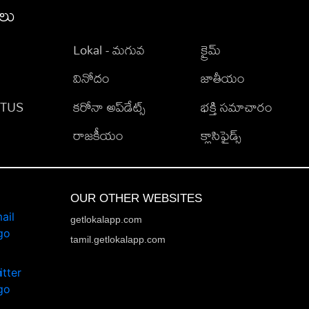
ీలు
Lokal - మగువ
క్రైమ్
వినోదం
జాతీయం
TATUS
కరోనా అప్‌డేట్స్
భక్తి సమాచారం
రాజకీయం
క్లాసిఫైడ్స్
OUR OTHER WEBSITES
getlokalapp.com
tamil.getlokalapp.com