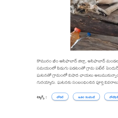
కొమురం భీం ఆసిఫాబాద్ జిల్లా, అసిఫాబాద్ మండ
సమయంలో పిడుగు పడటంతో గ్రామ పటేల్ పెందుర్ 
ఘటనతో గ్రామంలో విషాద ఛాయలు అలుముకున్నాయి. విష
గురయ్యారు. ఘటనకు సంబంధించిన పూర్తి వివరాలు 
ట్యాగ్స్ :
లోకల్
ఇతర కంటెంట్
నోటిఫిక