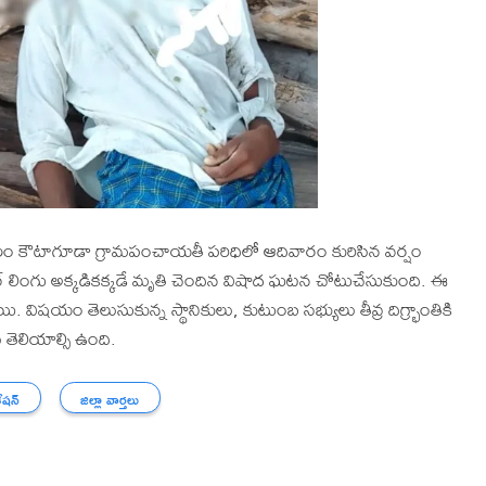
లం కౌటాగూడా గ్రామపంచాయతీ పరిధిలో ఆదివారం కురిసిన వర్షం
లింగు అక్కడికక్కడే మృతి చెందిన విషాద ఘటన చోటుచేసుకుంది. ఈ
యం తెలుసుకున్న స్థానికులు, కుటుంబ సభ్యులు తీవ్ర దిగ్భ్రాంతికి
తెలియాల్సి ఉంది.
ేషన్
జిల్లా వార్తలు