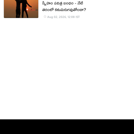
స్నేహం పవిత్ర బంధం - నేటి
తరంలో కనుమరుగవుతోందా?
Aug 02, 2026, 12:08 IST