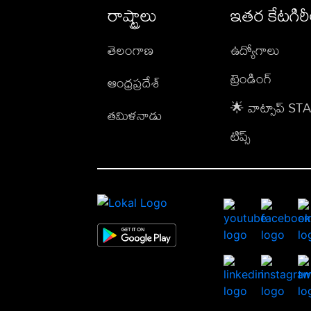
రాష్ట్రాలు
ఇతర కేటగిర
తెలంగాణ
ఉద్యోగాలు
ట్రెండింగ్
ఆంధ్రప్రదేశ్
🌟 వాట్సాప్ S
తమిళనాడు
టిప్స్