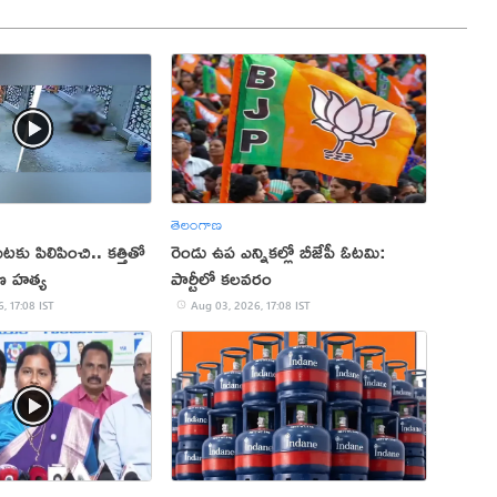
తెలంగాణ
కు పిలిపించి.. కత్తితో
రెండు ఉప ఎన్నికల్లో బీజేపీ ఓటమి:
ణ హత్య
పార్టీలో కలవరం
, 17:08 IST
Aug 03, 2026, 17:08 IST