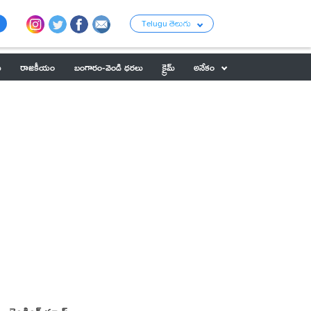
Telugu తెలుగు
ు
రాజకీయం
బంగారం-వెండి ధరలు
క్రైమ్
అనేకం