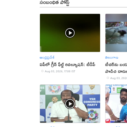
సంబంధిత పోస్ట్
ఆంధ్రప్రదేశ్
తెలంగాణ
ఏపీలో గ్రీన్ ఫీల్డ్ రివల్యూషన్: టీడీపీ
టీచర్‌ను బయట
పొడిచి దారు
Aug 03, 2026, 17:08 IST
Aug 03, 2026