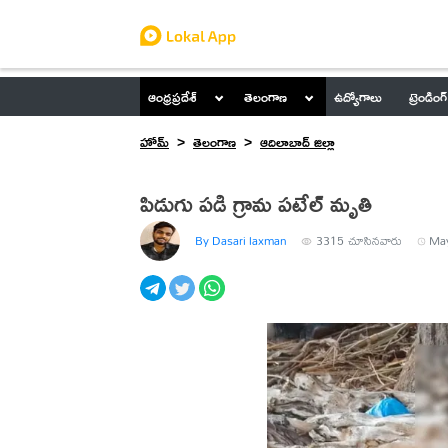
ఆంధ్రప్రదేశ్
తెలంగాణ
ఉద్యోగాలు
ట్రెండింగ్
హోమ్
తెలంగాణ
ఆదిలాబాద్ జిల్లా
పిడుగు పడి గ్రామ పటేల్ మృతి
By Dasari laxman
3315
చూసినవారు
May