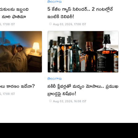
తెలంగాణ
యకులను ఇబ్బంది
5 కేజీల గ్యాస్ సిలిండర్.. 2 గంటల్లోనే
ు: నూరి ఫాతిమా
ఇంటికి డెలివరీ!
, 17:08 IST
Aug 03, 2026, 17:08 IST
తెలంగాణ
 అసలు కారణం ఇదేనా?
నకిలీ ఫ్లేవర్లతో మద్యం మోసాలు.. ప్రముఖ
బ్రాండ్లపై నిషేధం!
, 17:08 IST
Aug 03, 2026, 16:08 IST