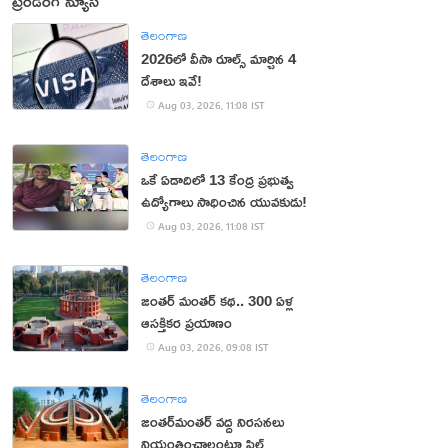
ట్రెండింగ్ న్యూస్
తెలంగాణ
2026లో వీసా రూల్స్ మార్చిన 4
దేశాలు ఇవే!
Aug 03, 2026, 11:08 IST
తెలంగాణ
ఒకే ఏడాదిలో 13 కేంద్ర ప్రభుత్వ
ఉద్యోగాలు సాధించిన యువకుడు!
Aug 03, 2026, 11:08 IST
తెలంగాణ
జంతర్‌ మంతర్‌ కథ.. 300 ఏళ్ల
ఆసక్తికర ప్రయాణం
Aug 03, 2026, 09:08 IST
తెలంగాణ
జంతర్‌మంతర్‌ వద్ద నిరసనలు
నియంత్రించాలంటూ పిల్