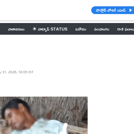
డౌన్లోడ్ లోకల్ యాప్
వాతావరణం
🌟 వాట్సాప్ STATUS
వినోదం
పంచాంగం
రాశి ఫలాల
 31, 2026, 16:05 IST