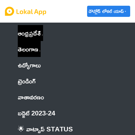
డౌన్లోడ్ లోకల్ యాప్
ఆంధ్రప్రదేశ్
తెలంగాణ
ఉద్యోగాలు
ట్రెండింగ్
వాతావరణం
బడ్జెట్ 2023-24
🌟 వాట్సాప్ STATUS