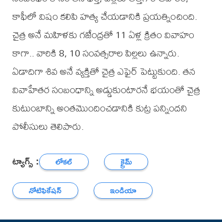
కాఫీలో విషం కలిపి హత్య చేయడానికి ప్రయత్నించింది.
చైత్ర అనే మహిళకు గజేంద్రతో 11 ఏళ్ల క్రితం వివాహం
కాగా.. వారికి 8, 10 సంవత్సరాల పిల్లలు ఉన్నారు.
ఏడాదిగా శివ అనే వ్యక్తితో చైత్ర ఎఫైర్ పెట్టుకుంది. తన
వివాహేతర సంబంధాన్ని అడ్డుకుంటారనే భయంతో చైత్ర
కుటుంబాన్ని అంతమొందించడానికి కుట్ర పన్నిందని
పోలీసులు తెలిపారు.
ట్యాగ్స్ :
లోకల్
క్రైమ్
నోటిఫికేషన్
ఇండియా