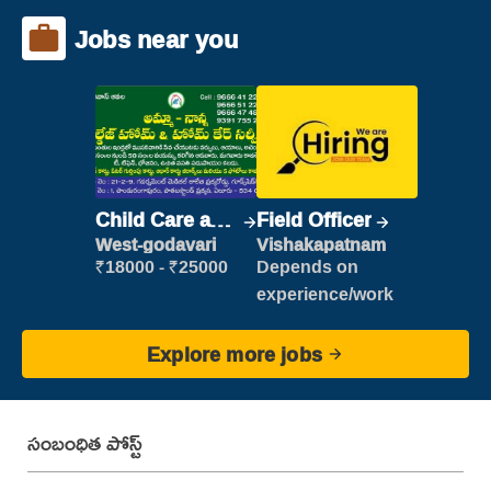
Jobs near you
Child Care and
Field Officer
Patient care
West-godavari
Vishakapatnam
₹18000 - ₹25000
Depends on
experience/work
Explore more jobs
సంబంధిత పోస్ట్