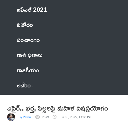
ఐపీఎల్ 2021
వినోదం
పంచాంగం
రాశి ఫలాలు
రాజకీయం
అనేకం
ఎఫైర్.. భర్త, పిల్లలపై మహిళ విషప్రయోగం
By Pavan
2579
Jun 10, 2025, 13:06 IST