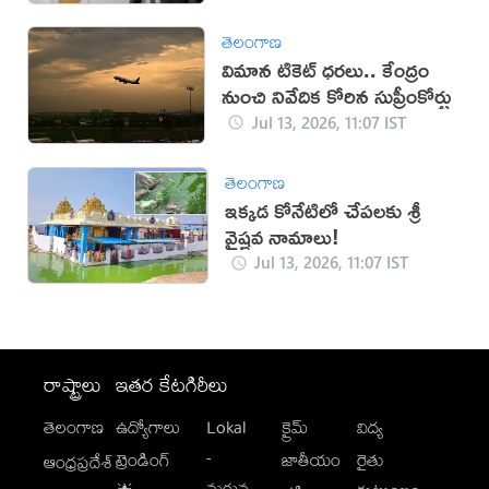
తెలంగాణ
విమాన టికెట్‌ ధరలు.. కేంద్రం
నుంచి నివేదిక కోరిన సుప్రీంకోర్టు
Jul 13, 2026, 11:07 IST
తెలంగాణ
ఇక్కడ కోనేటిలో చేపలకు శ్రీ
వైష్ణవ నామాలు!
Jul 13, 2026, 11:07 IST
రాష్ట్రాలు
ఇతర కేటగిరీలు
తెలంగాణ
ఉద్యోగాలు
Lokal
క్రైమ్
విద్య
-
ట్రెండింగ్
జాతీయం
రైతు
ఆంధ్రప్రదేశ్
మగువ