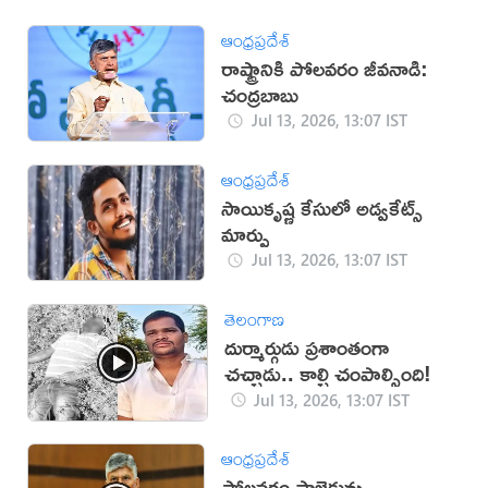
ఆంధ్రప్రదేశ్
రాష్ట్రానికి పోలవరం జీవనాడి:
చంద్రబాబు
Jul 13, 2026, 13:07 IST
ఆంధ్రప్రదేశ్
సాయికృష్ణ కేసులో అడ్వకేట్స్
మార్పు
Jul 13, 2026, 13:07 IST
తెలంగాణ
దుర్మార్గుడు ప్రశాంతంగా
చచ్చాడు.. కాల్చి చంపాల్సింది!
Jul 13, 2026, 13:07 IST
ఆంధ్రప్రదేశ్
పోలవరం ప్రాజెక్టును