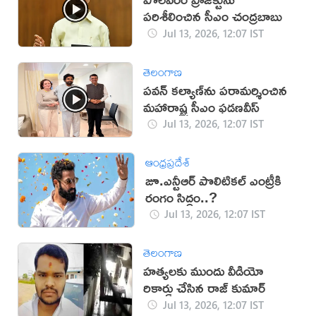
పరిశీలించిన సీఎం చంద్రబాబు
Jul 13, 2026, 12:07 IST
తెలంగాణ
పవన్ కల్యాణ్‌ను పరామర్శించిన
మహారాష్ట్ర సీఎం ఫడణవీస్
Jul 13, 2026, 12:07 IST
ఆంధ్రప్రదేశ్
జూ.ఎన్టీఆర్‌ పొలిటికల్‌ ఎంట్రీకి
రంగం సిద్ధం..?
Jul 13, 2026, 12:07 IST
తెలంగాణ
హత్యలకు ముందు వీడియో
రికార్డు చేసిన రాజ్ కుమార్
Jul 13, 2026, 12:07 IST