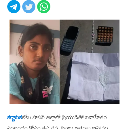
కర్ణాటక
లోని హసన్ జిల్లాలో ప్రియుడితో వివాహేతర
సంబంధం కోసం తన భర్త, పిల్లలు అత్తగారి ఆహారం,