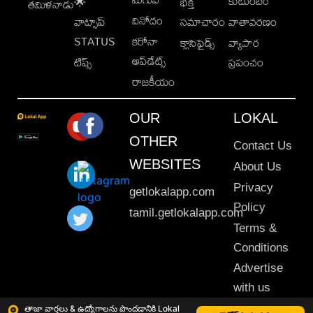
కుటుంబం
🌟
భక్తి
తమిళనాడు
వినోదం
వాట్సాప్
సమాచారం
వాతావరణం
STATUS
కరోనా
క్లాసిఫైడ్స్
వ్యాపార
అప్‌డేట్స్
టిప్స్
ప్రపంచం
రాజకీయం
OUR
LOKAL
OTHER
Contact Us
WEBSITES
About Us
Privacy
getlokalapp.com
Policy
tamil.getlokalapp.com
Terms &
Conditions
Advertise
with us
Sitemap
తాజా వార్తలు & ఉద్యోగాలను పొందడానికి Lokal