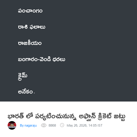
పంచాంగం
రాశి ఫలాలు
రాజకీయం
బంగారం-వెండి ధరలు
క్రైమ్
అనేకం
భారత్ లో పర్యటించునున్న అఫ్ఘాన్ క్రికెట్ జట్టు
By nagaraju
8868
May 26, 2026, 14:05 IST