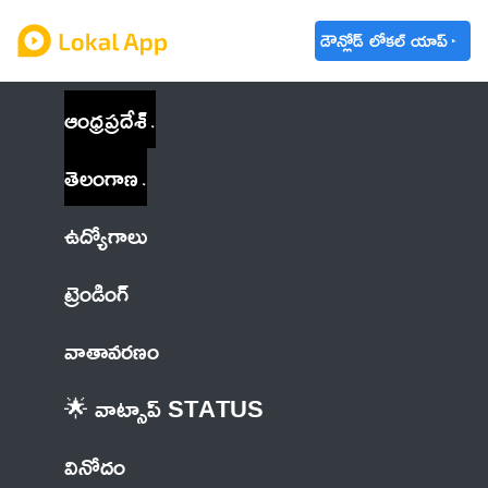
డౌన్లోడ్ లోకల్ యాప్
ఆంధ్రప్రదేశ్
తెలంగాణ
ఉద్యోగాలు
ట్రెండింగ్
వాతావరణం
🌟 వాట్సాప్ STATUS
వినోదం