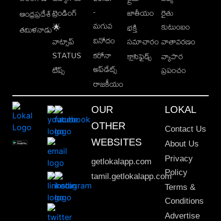
-
ట్రెండింగ్
జాతీయం
రైతు
ఆంధ్రప్రదేశ్
మగువ
కుటుంబం
🌟
భక్తి
తమిళనాడు
వినోదం
వాట్సాప్
సమాచారం
వాతావరణం
STATUS
కరోనా
క్లాసిఫైడ్స్
వ్యాపార
అప్‌డేట్స్
టిప్స్
ప్రపంచం
రాజకీయం
OUR
LOKAL
OTHER
Contact Us
WEBSITES
About Us
Privacy
getlokalapp.com
Policy
tamil.getlokalapp.com
Terms &
Conditions
Advertise