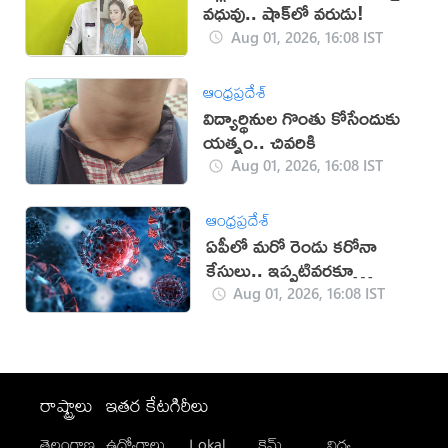
వధువు.. షాక్‌లో వరుడు!
Aug 01, 2026, 16:08 IST
ఆంధ్రప్రదేశ్
విద్యార్థినుల గొంతు కోసేందుకు
యత్నం.. చివరికి
Aug 01, 2026, 16:08 IST
ఆంధ్రప్రదేశ్
ఏపీలో మరో రెండు కరోనా
కేసులు.. ఇప్పటివరకూ
ఎన్నంటే?
Aug 01, 2026, 16:08 IST
రాష్ట్రాలు
ఇతర కేటగిరీలు
తెలంగాణ
ఉద్యోగాలు
Lokal
క్రైమ్
విద్య