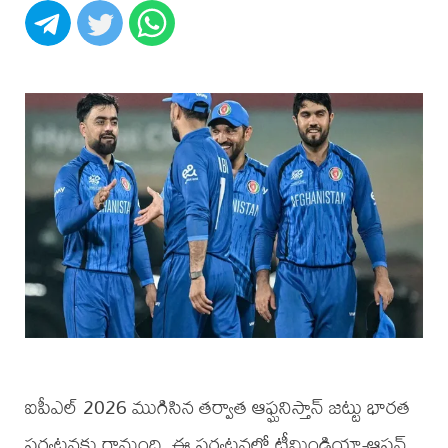
ఐపీఎల్ 2026 ముగిసిన తర్వాత ఆఫ్ఘనిస్తాన్ జట్టు భారత
పర్యటనకు రానుంది. ఈ పర్యటనలో టీమిండియా-ఆఫ్ఘన్