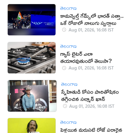
తెలంగాణ
కామన్వెల్త్ గేమ్స్‌లో భారత్‌ సత్తా..
ఒకే రోజులో నాలుగు స్వర్ణాలు
Aug 01, 2026, 16:08 IST
తెలంగాణ
గ్యాస్ లైటర్ ఎలా
తయారవుతుందో తెలుసా?
Aug 01, 2026, 16:08 IST
తెలంగాణ
స్నేహితుడి కోసం పారితోషికం
తగ్గించిన సల్మాన్ ఖాన్
Aug 01, 2026, 16:08 IST
తెలంగాణ
పెళ్లయిన మరుసటి రోజే పరారైన