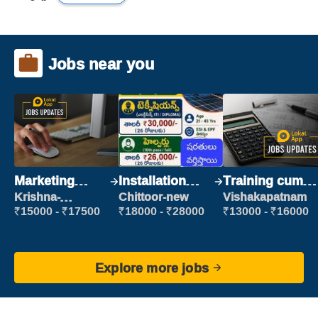
Jobs near you
Marketing
Installation
Training cum
Executive
Engineer/
Placement
Krishna-
Chittoor-new
Vishakapatnam
vijayawada
Helper
₹15000 - ₹17500
₹18000 - ₹28000
₹13000 - ₹16000
Explore more jobs