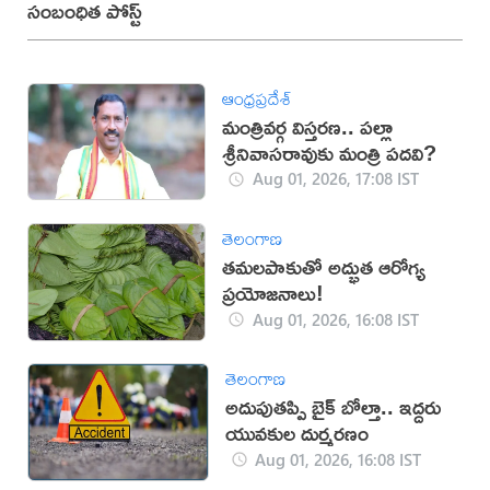
సంబంధిత పోస్ట్
ఆంధ్రప్రదేశ్
మంత్రివర్గ విస్తరణ.. పల్లా
శ్రీనివాసరావుకు మంత్రి పదవి?
Aug 01, 2026, 17:08 IST
తెలంగాణ
తమలపాకుతో అద్భుత ఆరోగ్య
ప్రయోజనాలు!
Aug 01, 2026, 16:08 IST
తెలంగాణ
అదుపుతప్పి బైక్ బోల్తా.. ఇద్దరు
యువకుల దుర్మరణం
Aug 01, 2026, 16:08 IST