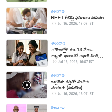
తెలంగాణ
NEET రీటెస్ట్ ఫలితాలు విడుదల
Jul 16, 2026, 17:07 IST
తెలంగాణ
అకౌంట్లోకి రూ.13 వేలు..
బ్యాంక్ ఖాతాతో ఆధార్ లింక్
తప్పనిసరి!
Jul 16, 2026, 16:07 IST
తెలంగాణ
డాక్టర్‌ను కత్తితో పొడిచి
చంపారు (వీడియో)
Jul 16, 2026, 16:07 IST
తెలంగాణ