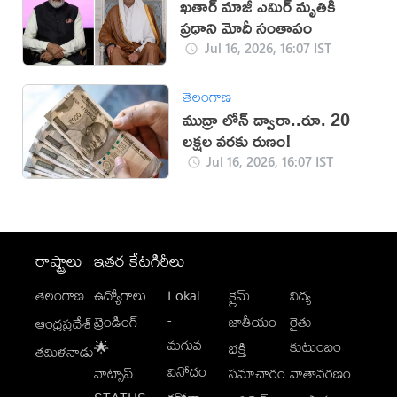
ఖతార్ మాజీ ఎమిర్ మృతికి
ప్రధాని మోదీ సంతాపం
Jul 16, 2026, 16:07 IST
తెలంగాణ
ముద్రా లోన్ ద్వారా..రూ. 20
లక్షల వరకు రుణం!
Jul 16, 2026, 16:07 IST
రాష్ట్రాలు
ఇతర కేటగిరీలు
తెలంగాణ
ఉద్యోగాలు
Lokal
క్రైమ్
విద్య
-
ట్రెండింగ్
జాతీయం
రైతు
ఆంధ్రప్రదేశ్
మగువ
కుటుంబం
🌟
భక్తి
తమిళనాడు
వినోదం
వాట్సాప్
సమాచారం
వాతావరణం