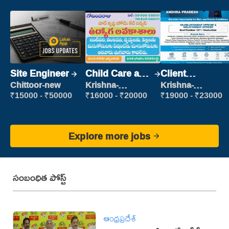
Site Engineer
Child Care and
Client
Patient care
Relationship
Chittoor-new
Krishna-
Krishna-
vijayawada
vijayawada
Executive
₹15000 - ₹50000
₹16000 - ₹20000
₹19000 - ₹23000
Explore more jobs
సంబంధిత పోస్ట్
ఆంధ్రప్రదేశ్