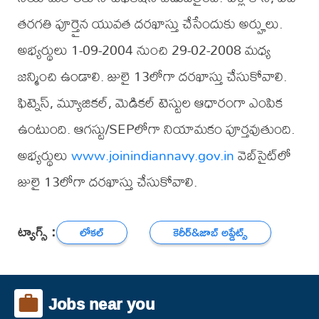
తరగతి పూర్తైన యువత దరఖాస్తు చేసేందుకు అర్హులు.
అభ్యర్థులు 1-09-2004 నుంచి 29-02-2008 మధ్య
జన్మించి ఉండాలి. జులై 13లోగా దరఖాస్తు చేసుకోవాలి.
ఫిట్నెస్, మ్యూజికల్, మెడికల్ టెస్టుల ఆధారంగా ఎంపిక
ఉంటుంది. ఆగస్టు/SEPలోగా నియామకం పూర్తవుతుంది.
అభ్యర్థులు
www.joinindiannavy.gov.in
వెబ్‌సైట్‌లో
జులై 13లోగా దరఖాస్తు చేసుకోవాలి.
ట్యాగ్స్ :
లోకల్
కెరీర్‌&జాబ్ అప్డేట్స్
Jobs near you