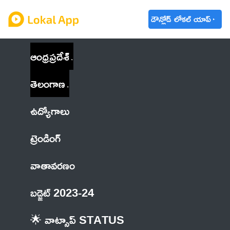
డౌన్లోడ్ లోకల్ యాప్
ఆంధ్రప్రదేశ్
తెలంగాణ
ఉద్యోగాలు
ట్రెండింగ్
వాతావరణం
బడ్జెట్ 2023-24
🌟 వాట్సాప్ STATUS