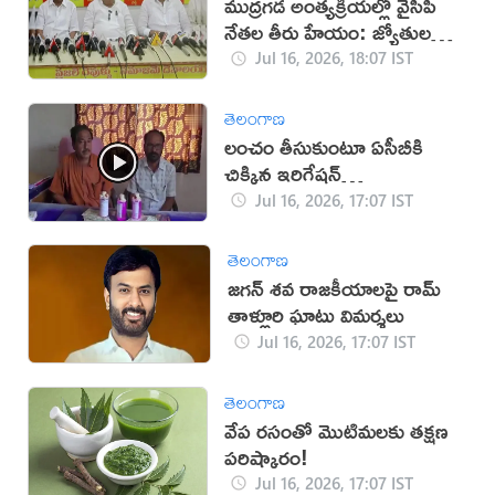
ముద్రగడ అంత్యక్రియల్లో వైసీపీ
నేతల తీరు హేయం: జ్యోతుల
నెహ్రూ
Jul 16, 2026, 18:07 IST
తెలంగాణ
లంచం తీసుకుంటూ ఏసీబీకి
చిక్కిన ఇరిగేషన్
అధికారులు(వీడియో)
Jul 16, 2026, 17:07 IST
తెలంగాణ
జగన్ శవ రాజకీయాలపై రామ్
తాళ్లూరి ఘాటు విమర్శలు
Jul 16, 2026, 17:07 IST
తెలంగాణ
వేప రసంతో మొటిమలకు తక్షణ
పరిష్కారం!
Jul 16, 2026, 17:07 IST