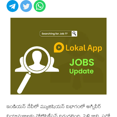
ఇండియన్ నేవీలో మ్యుజిషియన్ విభాగంలో అగ్నివీర్
నియామకాలకు నోటిఫికేషన్ విడుదలైంది. పెళ్లి కాని, పదో