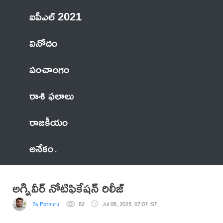
ఐపీఎల్ 2021
వినోదం
పంచాంగం
రాశి ఫలాలు
రాజకీయం
అనేకం
అగ్నివీర్ నోటిఫికేషన్ రిలీజ్
By Potnuru
82
Jul 06, 2025, 07:07 IST