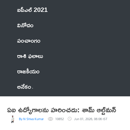
ఐపీఎల్ 2021
వినోదం
పంచాంగం
రాశి ఫలాలు
రాజకీయం
అనేకం
ఏఐ ఉద్యోగాలను హరించదు: శామ్ ఆల్ట్‌మన్
By N Shiva Kumar
10852
Jun 01, 2026, 06:06 IST