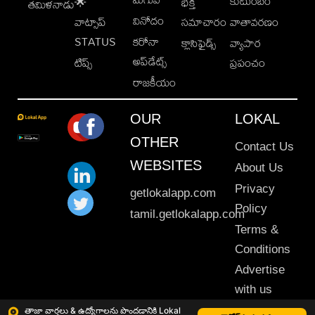
కుటుంబం
🌟
భక్తి
తమిళనాడు
వినోదం
వాట్సాప్
సమాచారం
వాతావరణం
STATUS
కరోనా
క్లాసిఫైడ్స్
వ్యాపార
అప్‌డేట్స్
టిప్స్
ప్రపంచం
రాజకీయం
OUR
LOKAL
OTHER
Contact Us
WEBSITES
About Us
Privacy
getlokalapp.com
Policy
tamil.getlokalapp.com
Terms &
Conditions
Advertise
with us
Sitemap
తాజా వార్తలు & ఉద్యోగాలను పొందడానికి Lokal