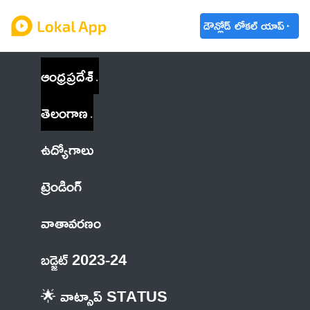
డౌన్లోడ్ లోకల్ యాప్
ఆంధ్రప్రదేశ్
తెలంగాణ
ఉద్యోగాలు
ట్రెండింగ్
వాతావరణం
బడ్జెట్ 2023-24
🌟 వాట్సాప్ STATUS