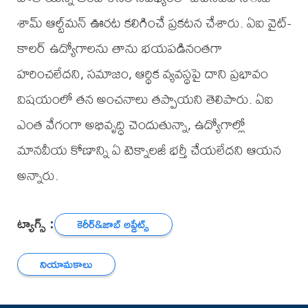
శామ్ ఆల్ట్‌మన్ ఊరట కలిగించే ప్రకటన చేశారు. ఏఐ వైట్-
కాలర్ ఉద్యోగాలను తాను భయపడినంతగా
హరించలేదని, సమాజం, ఆర్థిక వ్యవస్థపై దాని ప్రభావం
విషయంలో తన అంచనాలు తప్పాయని తెలిపారు. ఏఐ
ఎంత వేగంగా అభివృద్ధి చెందుతున్నా, ఉద్యోగాల్లో
మానవీయ కోణాన్ని ఏ టెక్నాలజీ భర్తీ చేయలేదని ఆయన
అన్నారు.
ట్యాగ్స్ :
కెరీర్‌&జాబ్ అప్డేట్స్
నియామకాలు