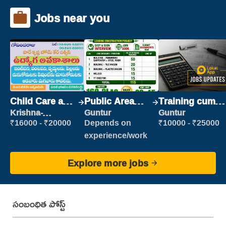
Jobs near you
Child Care and
Public Area
Training cum
Patient care
Cleaner
Placement
Krishna-
Guntur
Guntur
vijayawada
₹16000 - ₹20000
Depends on
₹10000 - ₹25000
experience/work
Explore more jobs
సంబంధిత పోస్ట్