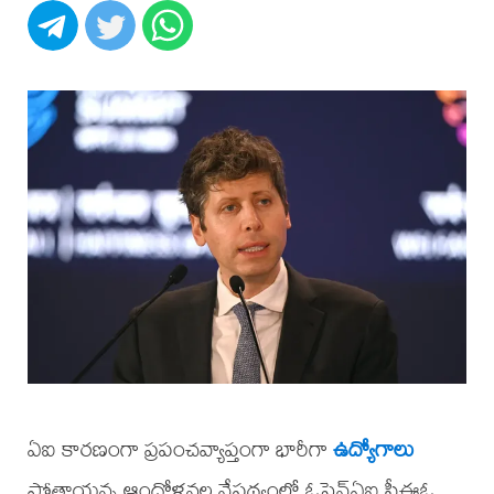
ఏఐ కారణంగా ప్రపంచవ్యాప్తంగా భారీగా
ఉద్యోగాలు
పోతాయన్న ఆందోళనల నేపథ్యంలో ఓపెన్ఏఐ సీఈఓ