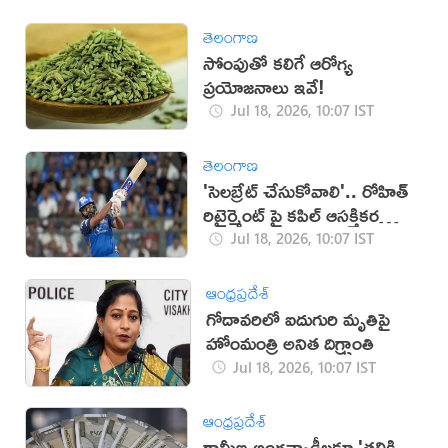
తెలంగాణ
సోంపుతో కలిగే ఆరోగ్య
ప్రయోజనాలు ఇవే!
Jul 18, 2026, 10:07 IST
తెలంగాణ
'సెలబ్రేట్ చేసుకోవాలి'.. రోహిత్
రిటైర్మెంట్ పై కపిల్ ఆసక్తికర
వ్యాఖ్యలు
Jul 18, 2026, 10:07 IST
ఆంధ్రప్రదేశ్
గోదావరిలో ఐదుగురి మృతిపై
హోంమంత్రి అనిత దిగ్భ్రాంతి
Jul 18, 2026, 10:07 IST
ఆంధ్రప్రదేశ్
గ్రామీణ అంగన్వాడీలకూ 'తల్లికి