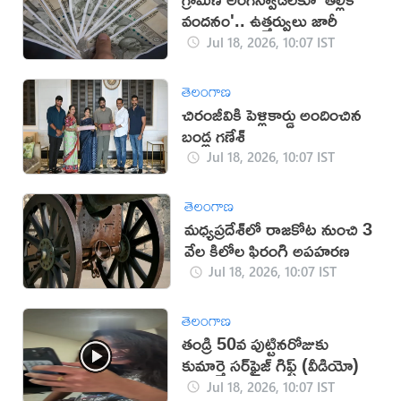
వందనం'.. ఉత్తర్వులు జారీ
Jul 18, 2026, 10:07 IST
తెలంగాణ
చిరంజీవికి పెళ్లికార్డు అందించిన
బండ్ల గణేశ్
Jul 18, 2026, 10:07 IST
తెలంగాణ
మధ్యప్రదేశ్‌లో రాజకోట నుంచి 3
వేల కిలోల ఫిరంగి అపహరణ
Jul 18, 2026, 10:07 IST
తెలంగాణ
తండ్రి 50వ పుట్టినరోజుకు
కుమార్తె సర్‌ఫ్రైజ్ గిఫ్ట్ (వీడియో)
Jul 18, 2026, 10:07 IST