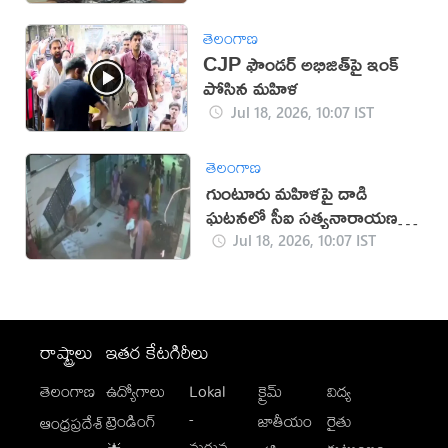
తెలంగాణ
CJP ఫౌండర్ అభిజిత్‌పై ఇంక్
పోసిన మహిళ
Jul 18, 2026, 10:07 IST
తెలంగాణ
గుంటూరు మహిళపై దాడి
ఘటనలో సీఐ సత్యనారాయణపై
చర్యలు
Jul 18, 2026, 10:07 IST
రాష్ట్రాలు
ఇతర కేటగిరీలు
తెలంగాణ
ఉద్యోగాలు
Lokal
క్రైమ్
విద్య
-
ట్రెండింగ్
జాతీయం
రైతు
ఆంధ్రప్రదేశ్
మగువ