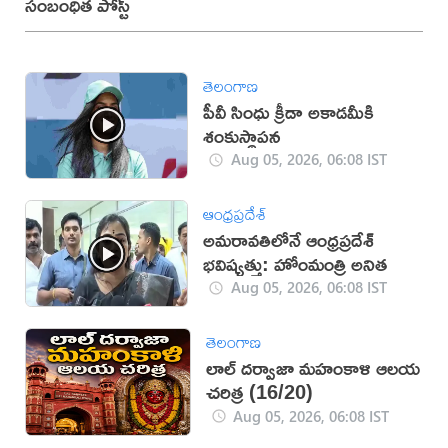
సంబంధిత పోస్ట్
తెలంగాణ
పీవీ సింధు క్రీడా అకాడమీకి
శంకుస్థాపన
Aug 05, 2026, 06:08 IST
ఆంధ్రప్రదేశ్
అమరావతిలోనే ఆంధ్రప్రదేశ్
భవిష్యత్తు: హోంమంత్రి అనిత
Aug 05, 2026, 06:08 IST
తెలంగాణ
లాల్ దర్వాజా మహంకాళి ఆలయ
చరిత్ర (16/20)
Aug 05, 2026, 06:08 IST