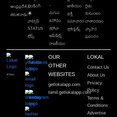
-
ట్రెండింగ్
జాతీయం
రైతు
ఆంధ్రప్రదేశ్
మగువ
కుటుంబం
🌟
భక్తి
తమిళనాడు
వినోదం
వాట్సాప్
సమాచారం
వాతావరణం
STATUS
కరోనా
క్లాసిఫైడ్స్
వ్యాపార
అప్‌డేట్స్
టిప్స్
ప్రపంచం
రాజకీయం
OUR
LOKAL
OTHER
Contact Us
WEBSITES
About Us
Privacy
getlokalapp.com
Policy
tamil.getlokalapp.com
Terms &
Conditions
Advertise