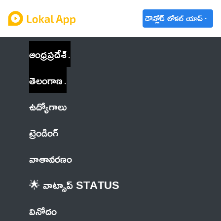
డౌన్లోడ్ లోకల్ యాప్
ఆంధ్రప్రదేశ్
తెలంగాణ
ఉద్యోగాలు
ట్రెండింగ్
వాతావరణం
🌟 వాట్సాప్ STATUS
వినోదం