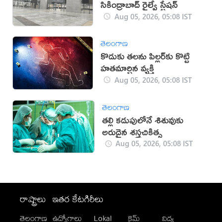
సికింద్రాబాద్ రైల్వే స్టేషన్
Aug 05, 2026, 05:08 IST
తెలంగాణ
కొడుకు తలను పిల్లర్‌కు కొట్టి
హతమార్చిన వ్యక్తి
Aug 05, 2026, 05:08 IST
తెలంగాణ
తల్లి కడుపులోనే శిశువుకు
అరుదైన శస్త్రచికిత్స
Aug 05, 2026, 05:08 IST
రాష్ట్రాలు
ఇతర కేటగిరీలు
తెలంగాణ
ఉద్యోగాలు
Lokal
క్రైమ్
విద్య