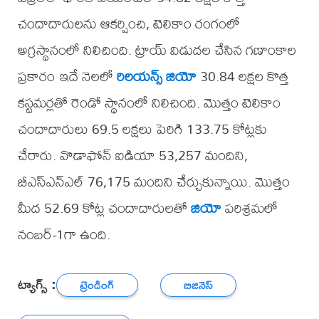
చందాదారులను ఆకర్షించి, టెలికాం రంగంలో
అగ్రస్థానంలో నిలిచింది. ట్రాయ్ విడుదల చేసిన గణాంకాల
ప్రకారం ఇదే నెలలో
రిలయన్స్
జియో
30.84 లక్షల కొత్త
కస్టమర్లతో రెండో స్థానంలో నిలిచింది. మొత్తం టెలికాం
చందాదారులు 69.5 లక్షలు పెరిగి 133.75 కోట్లకు
చేరారు. వొడాఫోన్ ఐడియా 53,257 మందిని,
బీఎస్‌ఎన్‌ఎల్‌ 76,175 మందిని చేర్చుకున్నాయి. మొత్తం
మీద 52.69 కోట్ల చందాదారులతో
జియో
పరిశ్రమలో
నంబర్-1గా ఉంది.
ట్యాగ్స్ :
ట్రెండింగ్
బిజినెస్