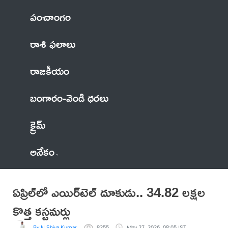
పంచాంగం
రాశి ఫలాలు
రాజకీయం
బంగారం-వెండి ధరలు
క్రైమ్
అనేకం
ఏప్రిల్‌లో ఎయిర్‌టెల్ దూకుడు.. 34.82 లక్షల
కొత్త కస్టమర్లు
By N Shiva Kumar
8255
May 27, 2026, 08:05 IST