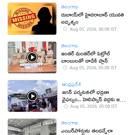
తెలంగాణ
దుబాయ్‌లో హైదరాబాద్ యువతి
అదృశ్యం
Aug 05, 2026, 06:08 IST
తెలంగాణ
జంతర్ మంతర్‌లో పెట్రోల్
బాంబులతో దాడికి ప్లాన్
Aug 05, 2026, 05:08 IST
ఆంధ్రప్రదేశ్
జగన్ పర్యటనలో భద్రతా
వైఫల్యం.. హెలిప్యాడ్ వద్దకు జనం
(వీడియో)
Aug 05, 2026, 05:08 IST
తెలంగాణ
ఎయిర్‌పోర్టును తలదన్నేలా