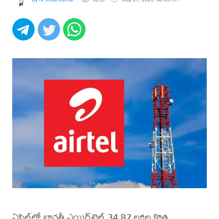
ఏప్రిల్‌లో భారతీ ఎయిర్‌టెల్ 34.82 లక్షల కొత్త