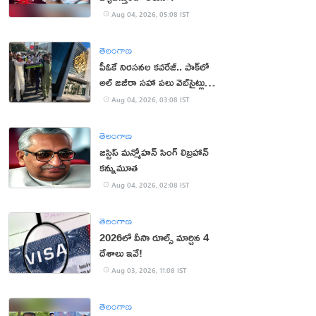
Aug 04, 2026, 05:08 IST
తెలంగాణ
పీఓకే నిరసనల కవరేజ్.. పాక్‌లో
అల్ జజీరా సహా పలు వెబ్‌సైట్లు
బంద్
Aug 04, 2026, 03:08 IST
తెలంగాణ
జస్టిస్ మన్మోహన్ సింగ్ లిబ్రహాన్
కన్నుమూత
Aug 04, 2026, 02:08 IST
తెలంగాణ
2026లో వీసా రూల్స్ మార్చిన 4
దేశాలు ఇవే!
Aug 03, 2026, 11:08 IST
తెలంగాణ