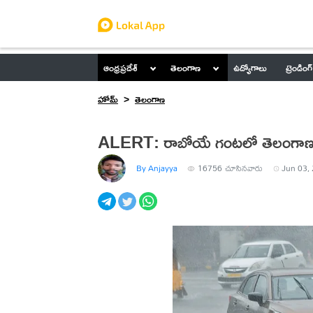
ఆంధ్రప్రదేశ్
తెలంగాణ
ఉద్యోగాలు
ట్రెండింగ్
హోమ్
తెలంగాణ
ALERT: రాబోయే గంటలో తెలంగాణలో
By Anjayya
16756
చూసినవారు
Jun 03, 