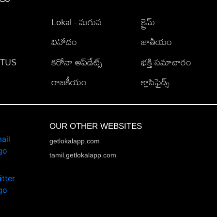
Lokal - మగువ
క్రైమ్
వినోదం
జాతీయం
TATUS
కరోనా అప్‌డేట్స్
భక్తి సమాచారం
రాజకీయం
క్లాసిఫైడ్స్
OUR OTHER WEBSITES
getlokalapp.com
tamil.getlokalapp.com