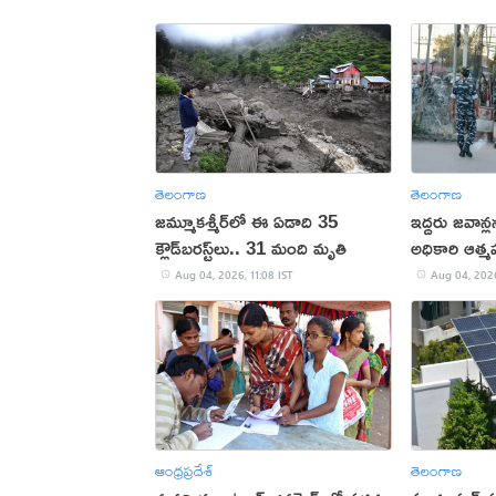
తెలంగాణ
తెలంగాణ
జమ్మూకశ్మీర్‌లో ఈ ఏడాది 35
ఇద్దరు జవాన్ల
క్లౌడ్‌బరస్ట్‌లు.. 31 మంది మృతి
అధికారి ఆత్
Aug 04, 2026, 11:08 IST
Aug 04, 2026
ఆంధ్రప్రదేశ్
తెలంగాణ