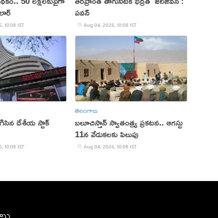
థకం.. 50 లక్షలకుపైగా
తీరప్రాంత తాగునీటికి భద్రత 'జల్‌జీవన్':
లార్
పవన్‌
, 10:08 IST
Aug 04, 2026, 10:08 IST
తెలంగాణ
ిసిన దేశీయ స్టాక్
బలూచిస్తాన్ స్వాతంత్ర్య ప్రకటన.. ఆగస్టు
11న వేడుకలకు పిలుపు
, 10:08 IST
Aug 04, 2026, 10:08 IST
ీలు