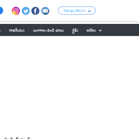
Telugu తెలుగు
ు
రాజకీయం
బంగారం-వెండి ధరలు
క్రైమ్
అనేకం