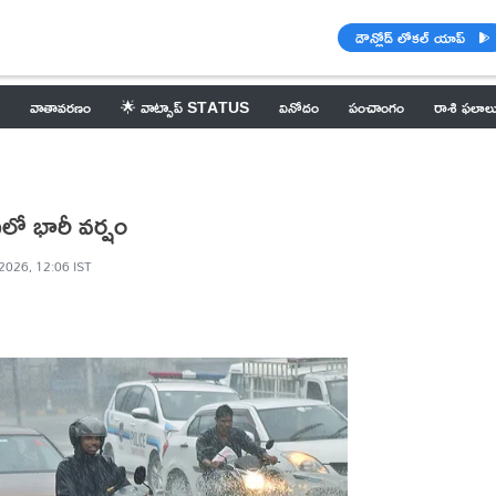
డౌన్లోడ్ లోకల్ యాప్
వాతావరణం
🌟 వాట్సాప్ STATUS
వినోదం
పంచాంగం
రాశి ఫలాల
 భారీ వర్షం
2026, 12:06 IST