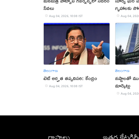
మ‌న‌మిత్ర వాట్సాప్ గ‌వ‌ర్నెన్స్‌లో స‌ద‌రం
సూర్య ఘర్ ప
సేవ‌లు
గృహాలకు సో
Aug 04, 2026, 10:08 IST
Aug 04, 2026
తెలంగాణ
తెలంగాణ
టెట్ అర్హత తప్పనిసరి: కేంద్రం
నష్టాలతో ముగ
మార్కెట్లు
Aug 04, 2026, 10:08 IST
Aug 04, 2026
రాష్ట్రాలు
ఇతర కేటగిర