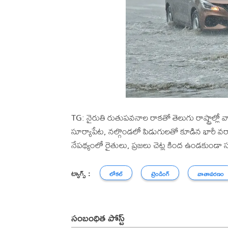
TG: నైరుతి రుతుపవనాల రాకతో తెలుగు రాష్ట్రాల్
సూర్యాపేట, నల్గొండలో పిడుగులతో కూడిన భారీ వర
నేపథ్యంలో రైతులు, ప్రజలు చెట్ల కింద ఉండకుండా స
ట్యాగ్స్ :
లోకల్
ట్రెండింగ్
వాతావరణం
సంబంధిత పోస్ట్