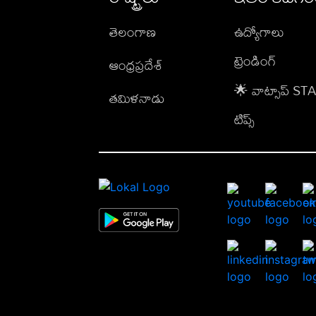
తెలంగాణ
ఉద్యోగాలు
ట్రెండింగ్
ఆంధ్రప్రదేశ్
🌟 వాట్సాప్ S
తమిళనాడు
టిప్స్