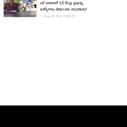
ఒకే ఏడాదిలో 13 కేంద్ర ప్రభుత్వ
ఉద్యోగాలు సాధించిన యువకుడు!
Aug 03, 2026, 11:08 IST