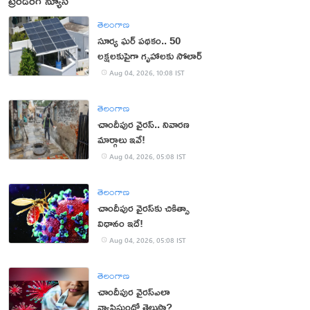
ట్రెండింగ్ న్యూస్
తెలంగాణ
సూర్య ఘర్ పథకం.. 50
లక్షలకుపైగా గృహాలకు సోలార్
Aug 04, 2026, 10:08 IST
తెలంగాణ
చాందీపుర వైరస్.. నివారణ
మార్గాలు ఇవే!
Aug 04, 2026, 05:08 IST
తెలంగాణ
చాందీపుర వైరస్‌కు చికిత్సా
విధానం ఇదే!
Aug 04, 2026, 05:08 IST
తెలంగాణ
చాందీపుర వైరస్ఎలా
వ్యాపిస్తుందో తెలుసా?