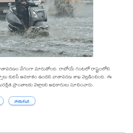
లో వాతావరణం వేగంగా మారుతోంది. రాబోయే గంటలో రాష్ట్రంలోని
్షాలు కురిసే అవకాశం ఉందని వాతావరణ శాఖ వెల్లడించింది. ఈ
ురక్షిత ప్రాంతాలకు వెళ్లాలని అధికారులు సూచించారు.
నోటిఫికేషన్