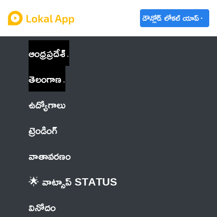
డౌన్లోడ్ లోకల్ యాప్
ఆంధ్రప్రదేశ్
తెలంగాణ
ఉద్యోగాలు
ట్రెండింగ్
వాతావరణం
🌟 వాట్సాప్ STATUS
వినోదం