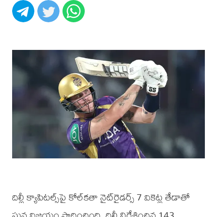
దిల్లీ క్యాపిటల్స్‌పై కోల్‌కతా నైట్‌రైడర్స్‌ 7 వికెట్ల తేడాతో
ఘన విజయం సాధించింది. దిల్లీ నిర్దేశించిన 143