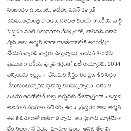
సంబంధం ఉంటుంది. ఇటీవల పవన్ కళ్యాణ్
ఉపముఖ్యమంత్రి కావడం, దళపతి విజయ్ రాజకీయ పార్టీ
పెట్టడం వంటి పరిణామాల నేపథ్యంలో, టాలీవుడ్ ఐకాన్
స్టార్ అల్లు అర్జున్ కూడా రాజకీయాల్లోకి అరంగేట్రం
చేయనున్నారని వార్తలు వస్తున్నాయి. ఆయన కొందరు
ప్రముఖ రాజకీయ వ్యూహకర్తలతో భేటీ అయ్యారని, 2034
ఎన్నికలను లక్ష్యంగా చేసుకుని దీర్ఘకాలిక ప్రణాళిక సిద్ధం
చేసుకుంటున్నారని పుకార్లు వినిపిస్తున్నాయి. దళపతి
విజయ్ తరహాలోనే అల్లు అర్జున్‌కు దేశవ్యాప్తంగా బలమైన
అభిమాన సంఘాల నెట్‌వర్క్ ఉంది. ప్రస్తుతం అల్లు అర్జున్
తన సినిమాలతో బిజీగా ఉన్నారు. ఇది పుకారు మాత్రమేనా
లేక నిజంగానే ఏదైనా వ్యూహం ఉందా అనేది తేలాల్సి