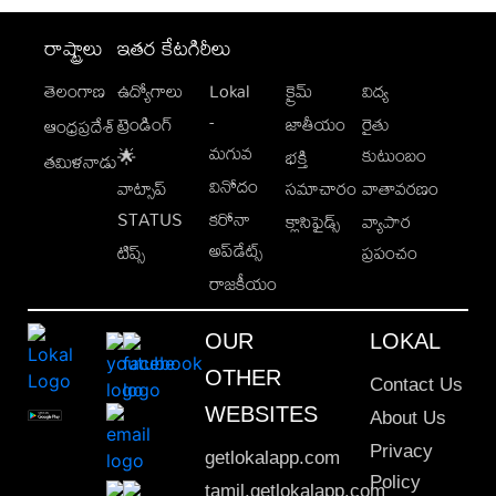
రాష్ట్రాలు
ఇతర కేటగిరీలు
తెలంగాణ
ఉద్యోగాలు
Lokal
క్రైమ్
విద్య
-
ట్రెండింగ్
జాతీయం
రైతు
ఆంధ్రప్రదేశ్
మగువ
కుటుంబం
🌟
భక్తి
తమిళనాడు
వినోదం
వాట్సాప్
సమాచారం
వాతావరణం
STATUS
కరోనా
క్లాసిఫైడ్స్
వ్యాపార
అప్‌డేట్స్
టిప్స్
ప్రపంచం
రాజకీయం
OUR
LOKAL
OTHER
Contact Us
WEBSITES
About Us
Privacy
getlokalapp.com
Policy
tamil.getlokalapp.com