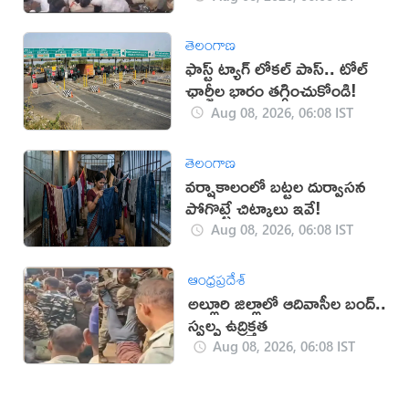
తెలంగాణ
ఫాస్ట్ ట్యాగ్ లోకల్ పాస్.. టోల్
ఛార్జీల భారం తగ్గించుకోండి!
Aug 08, 2026, 06:08 IST
తెలంగాణ
వర్షాకాలంలో బట్టల దుర్వాసన
పోగొట్టే చిట్కాలు ఇవే!
Aug 08, 2026, 06:08 IST
ఆంధ్రప్రదేశ్
అల్లూరి జిల్లాలో ఆదివాసీల బంద్..
స్వల్ప ఉద్రిక్తత
Aug 08, 2026, 06:08 IST