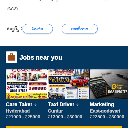
ఉంది.
ట్యాగ్స్ :
సినిమా
రాజకీయం
Jobs near you
Care Taker
Taxi Driver
Marketing
Executive
Hyderabad
Guntur
East-godavari
₹21000 - ₹25000
₹13000 - ₹30000
₹22500 - ₹30000