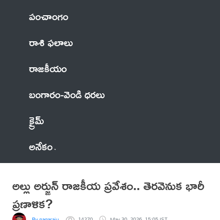
పంచాంగం
రాశి ఫలాలు
రాజకీయం
బంగారం-వెండి ధరలు
క్రైమ్
అనేకం
అల్లు అర్జున్ రాజకీయ ప్రవేశం.. తెరవెనుక భారీ
ప్రణాళిక?
By nagaraju
14270
May 30, 2026, 15:05 IST