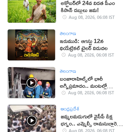
అక్టోబర్‌లో 24వ విడత పీఎం
కిసాన్ డబ్బులు జమ!
Aug 08, 2026, 06:08 IST
తెలంగాణ
ఇరుముడి: ఆగస్టు 12న
థియేట్రికల్ ట్రైలర్ విడుదల
Aug 08, 2026, 06:08 IST
తెలంగాణ
బంజారాహిల్స్‌లో భారీ
అగ్నిప్రమాదం.. మంటల్లో
కాలిపోయిన మద్యం బాటిళ్లు
Aug 08, 2026, 06:08 IST
ఆంధ్రప్రదేశ్
జమ్మలమడుగులో వైసీపీ దీక్ష
భగ్నం.. ఎమ్మెల్సీ రామసుబ్బారెడ్డి
అరెస్ట్ (వీడియో)
Aug 08, 2026, 06:08 IST