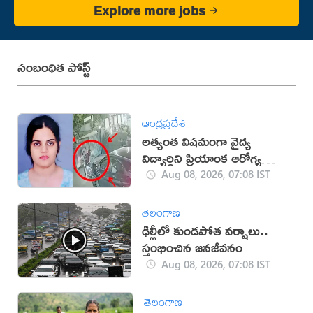
Explore more jobs
సంబంధిత పోస్ట్
ఆంధ్రప్రదేశ్
అత్యంత విషమంగా వైద్య
విద్యార్థిని ప్రియాంక ఆరోగ్య
పరిస్థితి
Aug 08, 2026, 07:08 IST
తెలంగాణ
ఢిల్లీలో కుండపోత వర్షాలు..
స్తంభించిన జనజీవనం
Aug 08, 2026, 07:08 IST
తెలంగాణ