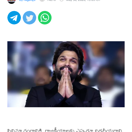
సినిమా రంగానికి, రాజకీయాలకు ఎప్పుడూ విడదీయరాని