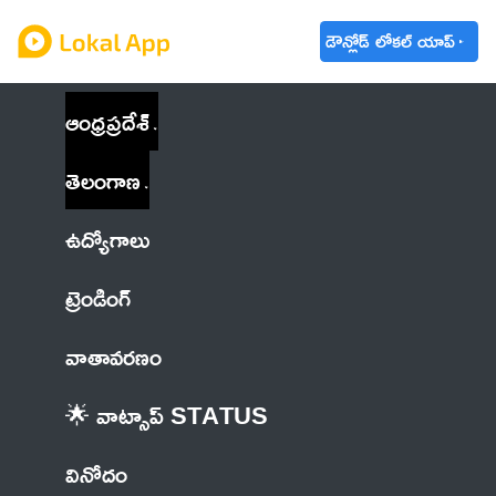
డౌన్లోడ్ లోకల్ యాప్
ఆంధ్రప్రదేశ్
తెలంగాణ
ఉద్యోగాలు
ట్రెండింగ్
వాతావరణం
🌟 వాట్సాప్ STATUS
వినోదం