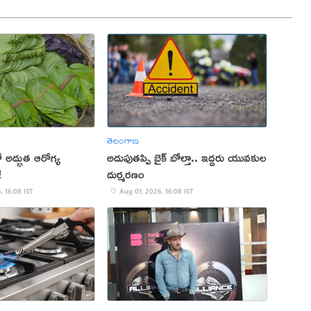
తెలంగాణ
అద్భుత ఆరోగ్య
అదుపుతప్పి బైక్ బోల్తా.. ఇద్దరు యువకుల
!
దుర్మరణం
, 16:08 IST
Aug 01, 2026, 16:08 IST