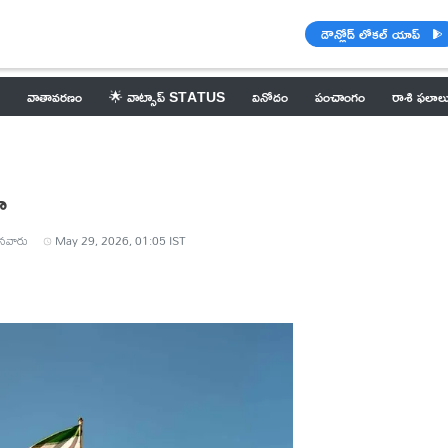
డౌన్లోడ్ లోకల్ యాప్
వాతావరణం
🌟 వాట్సాప్ STATUS
వినోదం
పంచాంగం
రాశి ఫలాల
ా
నవారు
May 29, 2026, 01:05 IST