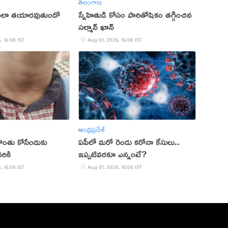
తెలంగాణ
్ ఎలా తయారవుతుందో
స్నేహితుడి కోసం పారితోషికం తగ్గించిన
సల్మాన్ ఖాన్
, 16:08 IST
Aug 01, 2026, 16:08 IST
ఆంధ్రప్రదేశ్
 గొంతు కోసేందుకు
ఏపీలో మరో రెండు కరోనా కేసులు..
రికి
ఇప్పటివరకూ ఎన్నంటే?
, 16:08 IST
Aug 01, 2026, 16:08 IST