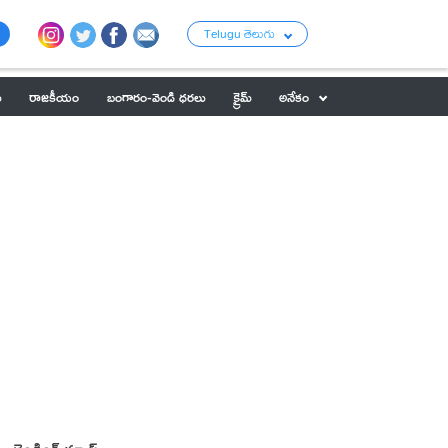
Telugu తెలుగు
ు
రాజకీయం
బంగారం-వెండి ధరలు
క్రైమ్
అనేకం