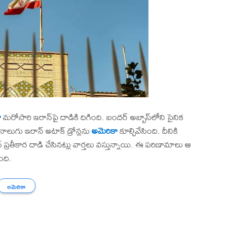
ా
మరోసారి ఇరాన్‌పై దాడికి దిగింది. బందర్‌ అబ్బాస్‌లోని సైనిక
నాలుగు ఇరాన్ అటాక్ డ్రోన్లను
అమెరికా
కూల్చివేసింది. దీనికి
 ప్రతీకార దాడి చేసినట్లు వార్తలు వస్తున్నాయి. ఈ పరిణామాలు ఆ
ంది.
అమెరికా