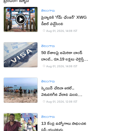
ట్రెండింగ్ న్యూస్
తెలంగాణ
సైన్యానికి 'గేమ్ ఛేంజర్' XWG
డీజిల్ వచ్చేసింది
Aug 01, 2026, 14:08 IST
తెలంగాణ
50 దేశాలపై అమెరికా బాండ్
బాంబ్.. రూ.19 లక్షలు చెల్లిస్తేనే
వీసా!
Aug 01, 2026, 14:08 IST
తెలంగాణ
స్పెయిన్ చేరినా ఆకలే..
వెనుదిరిగిన వేలాది మంది
వలసదారులు
Aug 01, 2026, 12:08 IST
తెలంగాణ
13 కేంద్ర ఉద్యోగాలు సాధించిన
ఏపీ యువకుడు