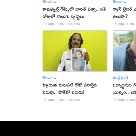
తెలంగాణ
తెలంగాణ
కామన్వెల్త్ గేమ్స్‌లో భారత్‌ సత్తా.. ఒకే
గ్యాస్ లైటర
రోజులో నాలుగు స్వర్ణాలు
తెలుసా?
Aug 01, 2026, 16:08 IST
Aug 01, 2026
తెలంగాణ
ఆంధ్రప్రదేశ్
పెళ్లయిన మరుసటి రోజే పరారైన
విద్యార్థినుల
వధువు.. షాక్‌లో వరుడు!
యత్నం.. చివ
Aug 01, 2026, 16:08 IST
Aug 01, 2026