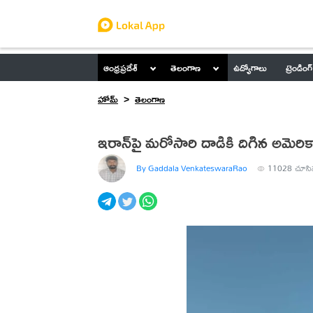
ఆంధ్రప్రదేశ్
తెలంగాణ
ఉద్యోగాలు
ట్రెండింగ్
హోమ్
తెలంగాణ
ఇరాన్‌పై మరోసారి దాడికి దిగిన అమెరిక
By Gaddala VenkateswaraRao
11028
చూసి