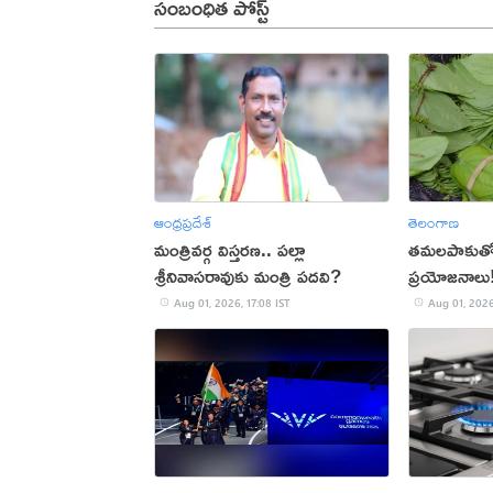
సంబంధిత పోస్ట్
ఆంధ్రప్రదేశ్
తెలంగాణ
మంత్రివర్గ విస్తరణ.. పల్లా
తమలపాకుతో 
శ్రీనివాసరావుకు మంత్రి పదవి?
ప్రయోజనాలు
Aug 01, 2026, 17:08 IST
Aug 01, 2026