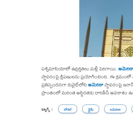
పశ్చిమాసియాలో ఉద్రిక్తతలు మళ్లీ పెరిగాయి.
అమెరిక
స్థావరంపై క్షిపణులను ప్రయోగించింది. ఈ క్రమంలో 
ప్రతిస్పందనగా కువైట్‌లోని
అమెరికా
స్థావరంపై ఇరాన్
ప్రాంతంలో మరింత అస్థిరతకు దారితీసే అవకాశం ఉ
ట్యాగ్స్ :
లోకల్
క్రైమ్
అమెరికా