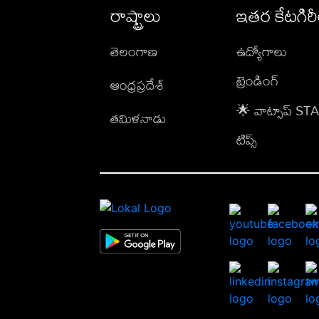
రాష్ట్రాలు
ఇతర కేటగిర
తెలంగాణ
ఉద్యోగాలు
ట్రెండింగ్
ఆంధ్రప్రదేశ్
🌟 వాట్సాప్ S
తమిళనాడు
టిప్స్