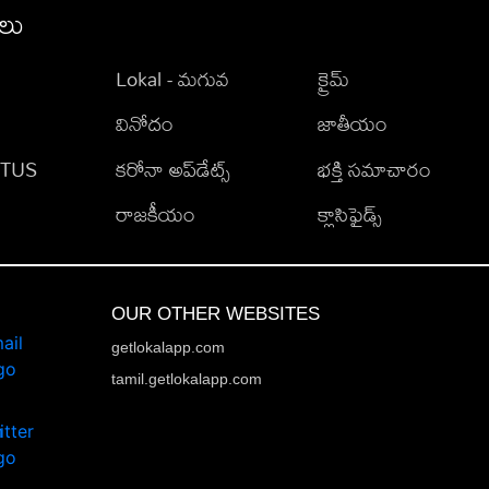
ీలు
Lokal - మగువ
క్రైమ్
వినోదం
జాతీయం
TATUS
కరోనా అప్‌డేట్స్
భక్తి సమాచారం
రాజకీయం
క్లాసిఫైడ్స్
OUR OTHER WEBSITES
getlokalapp.com
tamil.getlokalapp.com