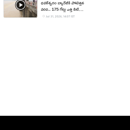
ధవళేశ్వరం బ్యారేజీకి పోటెత్తిన
వరద.. 175 గేట్లు ఎత్తి నీటి
విడుదల
Jul 31, 2026, 14:07 IST