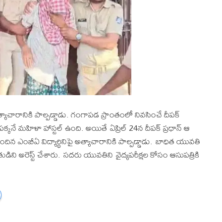
 అత్యాచారానికి పాల్పడ్డాడు. గంగాపడ ప్రాంతంలో నివసించే దీపక్
 పక్కనే మహిళా హాస్టల్‌ ఉంది. అయితే ఏప్రిల్ 24న దీపక్ ప్రధాన్ ఆ
 చెందిన ఎంబీఏ విద్యార్థినిపై అత్యాచారానికి పాల్పడ్డాడు. బాధిత యువతి
డిని అరెస్ట్‌ చేశారు. సదరు యువతిని వైద్యపరీక్షల కోసం ఆసుపత్రికి