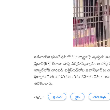
ఒడిశాలోని భువనేశ్వర్‌లో ఓ విద్యార్థినిపై వృద్ధుడు
ప్రధాన్(67) కిరాణా షాపు నిర్వహిస్తున్నాడు. ఆ షాపు
హాస్టల్‌లోకి చొరబడి ఛత్తీస్‌గఢ్‌లోని బిలాస్‌పూర్‌కు
ఫిర్యాదు మేరకు పోలీసులు కేసు నమోదు చేసి నిందితు
తరలించారు.
ట్యాగ్స్ :
ట్రెండింగ్
క్రైమ్
నోటిఫికేషన్