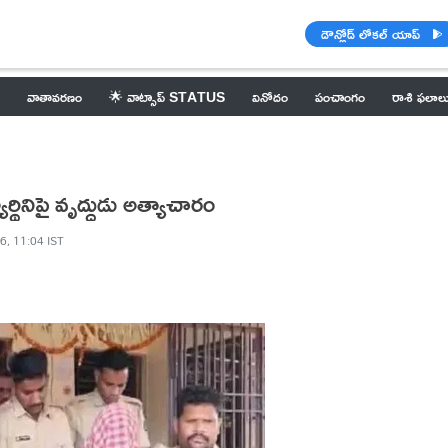
డౌన్లోడ్ లోకల్ యాప్
వాతావరణం
🌟 వాట్సాప్ STATUS
వినోదం
పంచాంగం
రాశి ఫలాల
ార్థినిపై వృద్ధుడు అత్యాచారం
6, 11:04 IST