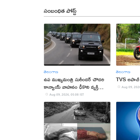
సంబంధిత పోస్ట్
తెలంగాణ
తెలంగాణ
ఉప ముఖ్యమంత్రి సురీందర్ చౌదరి
TVS అపాచీ 
కాన్వాయ్ వాహనం ఢీకొని వ్యక్తి
Aug 09, 2026
మృతి!
Aug 09, 2026, 05:08 IST