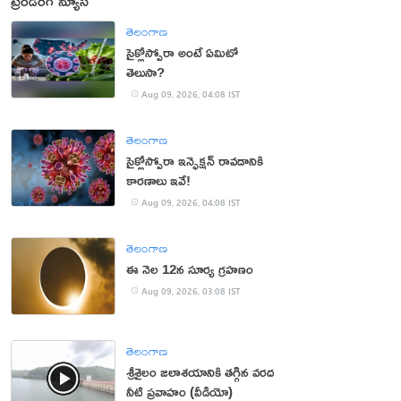
ట్రెండింగ్ న్యూస్
తెలంగాణ
సైక్లోస్పోరా అంటే ఏమిటో
తెలుసా?
Aug 09, 2026, 04:08 IST
తెలంగాణ
సైక్లోస్పోరా ఇన్ఫెక్షన్ రావడానికి
కారణాలు ఇవే!
Aug 09, 2026, 04:08 IST
తెలంగాణ
ఈ నెల 12న సూర్య గ్రహణం
Aug 09, 2026, 03:08 IST
తెలంగాణ
శ్రీశైలం జలాశయానికి తగ్గిన వరద
నీటి ప్రవాహం (వీడియో)