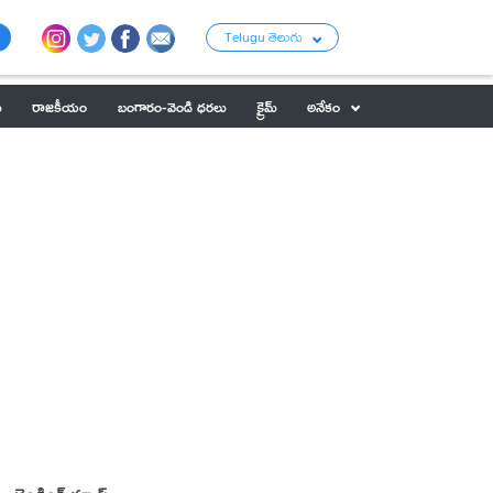
Telugu తెలుగు
ు
రాజకీయం
బంగారం-వెండి ధరలు
క్రైమ్
అనేకం