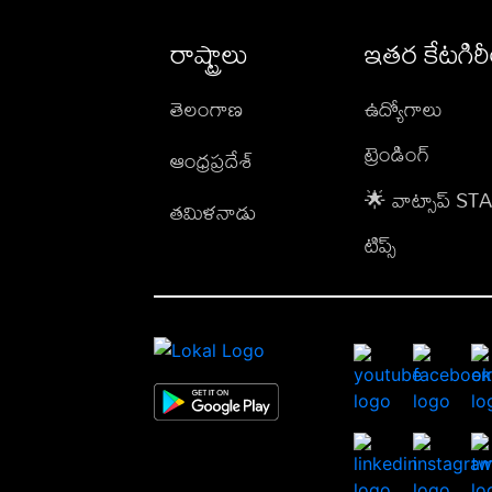
రాష్ట్రాలు
ఇతర కేటగిర
తెలంగాణ
ఉద్యోగాలు
ట్రెండింగ్
ఆంధ్రప్రదేశ్
🌟 వాట్సాప్ S
తమిళనాడు
టిప్స్