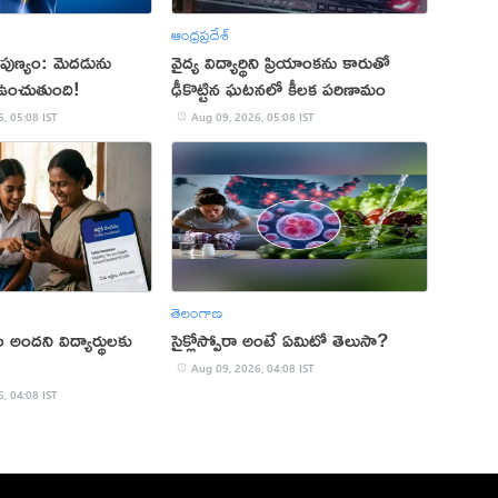
ఆంధ్రప్రదేశ్
పుణ్యం: మెదడును
వైద్య విద్యార్థిని ప్రియాంకను కారుతో
ఉంచుతుంది!
ఢీకొట్టిన ఘటనలో కీలక పరిణామం
, 05:08 IST
Aug 09, 2026, 05:08 IST
తెలంగాణ
ం అందని విద్యార్థులకు
సైక్లోస్పోరా అంటే ఏమిటో తెలుసా?
Aug 09, 2026, 04:08 IST
, 04:08 IST