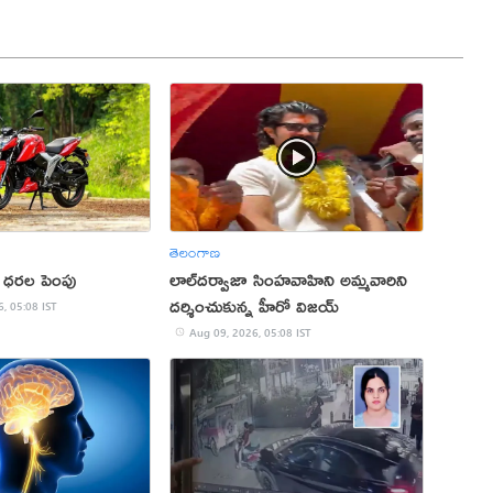
తెలంగాణ
ధరల పెంపు
లాల్‌దర్వాజా సింహవాహిని అమ్మవారిని
దర్శించుకున్న హీరో విజయ్‌
, 05:08 IST
Aug 09, 2026, 05:08 IST