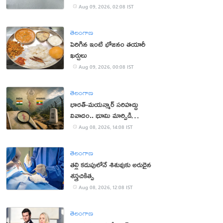
Aug 09, 2026, 02:08 IST
తెలంగాణ
పెరిగిన ఇంటి భోజనం తయారీ
ఖర్చులు
Aug 09, 2026, 00:08 IST
తెలంగాణ
భారత్-మయన్మార్ సరిహద్దు
వివాదం.. భూమి మార్పిడి
ప్రతిపాదనలు
Aug 08, 2026, 14:08 IST
తెలంగాణ
తల్లి కడుపులోనే శిశువుకు అరుదైన
శస్త్రచికిత్స
Aug 08, 2026, 12:08 IST
తెలంగాణ