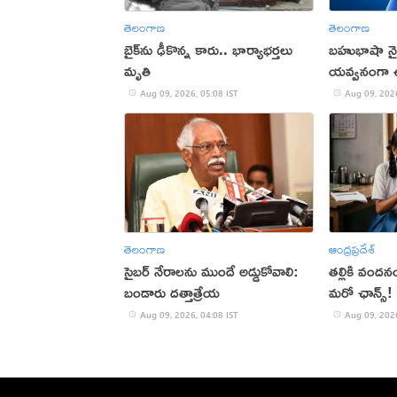
తెలంగాణ
తెలంగాణ
బైక్‌ను ఢీకొన్న కారు.. భార్యాభర్తలు
బహుభాషా నై
మృతి
యవ్వనంగా 
Aug 09, 2026, 05:08 IST
Aug 09, 2026
తెలంగాణ
ఆంధ్రప్రదేశ్
సైబర్ నేరాలను ముందే అడ్డుకోవాలి:
తల్లికి వందన
బండారు దత్తాత్రేయ
మరో ఛాన్స్!
Aug 09, 2026, 04:08 IST
Aug 09, 2026