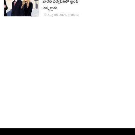
భారత పర్యటనలో ట్రంప్‌
చిన్నల్లుడు
Aug 08, 2026, 11:08 IST