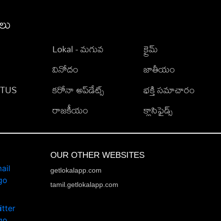
ీలు
Lokal - మగువ
క్రైమ్
వినోదం
జాతీయం
TATUS
కరోనా అప్‌డేట్స్
భక్తి సమాచారం
రాజకీయం
క్లాసిఫైడ్స్
OUR OTHER WEBSITES
getlokalapp.com
tamil.getlokalapp.com