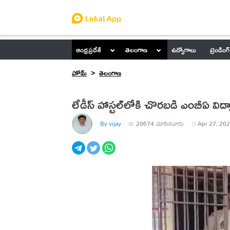
ఆంధ్రప్రదేశ్
తెలంగాణ
ఉద్యోగాలు
ట్రెండింగ్
హోమ్
తెలంగాణ
లేడీస్‌ హాస్టల్‌లోకి చొరబడి ఎంబీఏ విద్య
By vijay
20674
చూసినవారు
Apr 27, 202