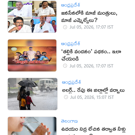
ఆంధ్రప్రదేశ్
జనసేనలోకి మాజీ మంత్రులు,
మాజీ ఎమ్మెల్యేలు?
Jul 05, 2026, 17:07 IST
ఆంధ్రప్రదేశ్
‘తల్లికి వందనం’ పథకం.. ఇలా
చేయండి
Jul 05, 2026, 17:07 IST
ఆంధ్రప్రదేశ్
అలర్ట్.. రేపు ఈ జిల్లాల్లో వర్షాలు
Jul 05, 2026, 15:07 IST
తెలంగాణ
ఉదయం నిద్ర లేచిన తర్వాత నీళ్లు