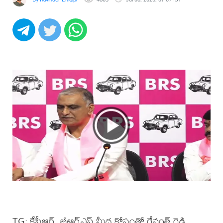
TG: కేసీఆర్, బీఆర్ఎస్ మీద కోపంతో రేవంత్ రెడ్డి