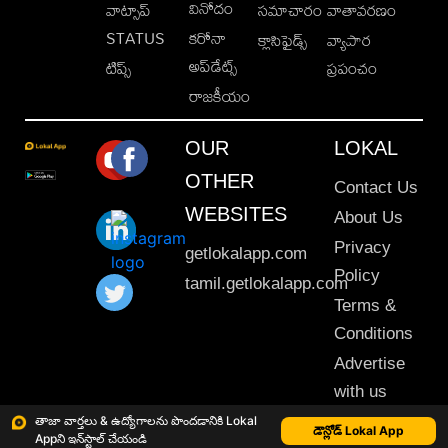
వినోదం
వాట్సాప్
సమాచారం
వాతావరణం
STATUS
కరోనా
క్లాసిఫైడ్స్
వ్యాపార
అప్‌డేట్స్
టిప్స్
ప్రపంచం
రాజకీయం
OUR
LOKAL
OTHER
Contact Us
WEBSITES
About Us
Privacy
getlokalapp.com
Policy
tamil.getlokalapp.com
Terms &
Conditions
Advertise
with us
Sitemap
తాజా వార్తలు & ఉద్యోగాలను పొందడానికి Lokal
డౌన్లోడ్ Lokal App
Appని ఇన్‌స్టాల్ చేయండి
This material may not be published, transmitted, rewritten or redistributed. © 2020 Lokal App. All rights reserved.