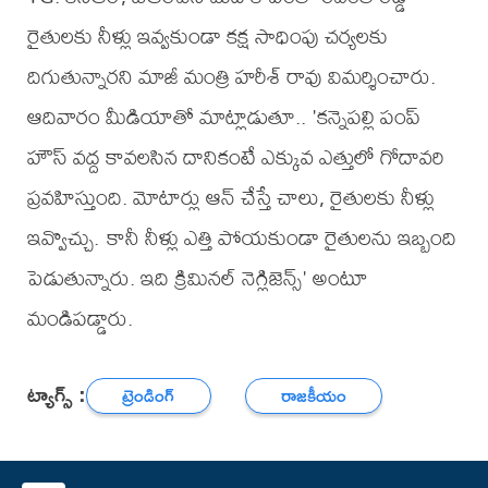
రైతులకు నీళ్లు ఇవ్వకుండా కక్ష సాధింపు చర్యలకు
దిగుతున్నారని మాజీ మంత్రి హరీశ్ రావు విమర్శించారు.
ఆదివారం మీడియాతో మాట్లాడుతూ.. 'కన్నెపల్లి పంప్
హౌస్ వద్ద కావలసిన దానికంటే ఎక్కువ ఎత్తులో గోదావరి
ప్రవహిస్తుంది. మోటార్లు ఆన్ చేస్తే చాలు, రైతులకు నీళ్లు
ఇవ్వొచ్చు. కానీ నీళ్లు ఎత్తి పోయకుండా రైతులను ఇబ్బంది
పెడుతున్నారు. ఇది క్రిమినల్ నెగ్లిజెన్స్' అంటూ
మండిపడ్డారు.
ట్యాగ్స్ :
ట్రెండింగ్
రాజకీయం