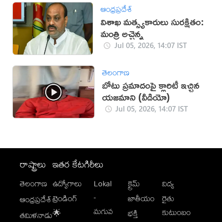
ఆంధ్రప్రదేశ్
విశాఖ మత్స్యకారులు సురక్షితం:
మంత్రి అచ్చెన్న
Jul 05, 2026, 14:07 IST
తెలంగాణ
బోటు ప్రమాదంపై క్లారిటీ ఇచ్చిన
యజమాని (వీడియో)
Jul 05, 2026, 14:07 IST
రాష్ట్రాలు
ఇతర కేటగిరీలు
తెలంగాణ
ఉద్యోగాలు
Lokal
క్రైమ్
విద్య
-
ట్రెండింగ్
జాతీయం
రైతు
ఆంధ్రప్రదేశ్
మగువ
కుటుంబం
🌟
భక్తి
తమిళనాడు