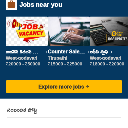
Jobs near you
బిజినెస్ డెవలప్ మెంట్
Counter Sales
ఆఫీస్ స్టాఫ్
మేనేజర్
Executive
West-godavari
Tirupathi
West-godavari
(Retail Sales)
₹20000 - ₹50000
₹15000 - ₹25000
₹18000 - ₹20000
Explore more jobs
సంబంధిత పోస్ట్