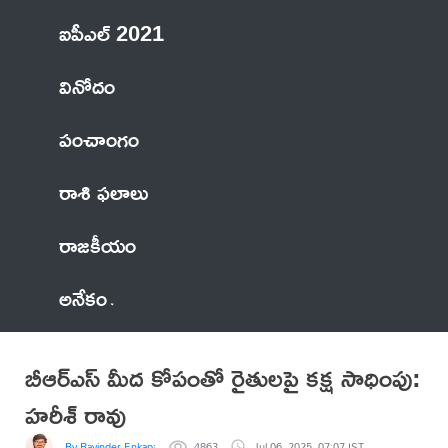
ఐపీఎల్ 2021
వినోదం
పంచాంగం
రాశి ఫలాలు
రాజకీయం
అనేకం
బీఆర్ఎస్ మీద కోపంతో రైతులపై కక్ష సాధింపు:
హరీశ్ రావు
By Ravinder Enkapally
4863
Jul 06, 2025, 07:07 IST