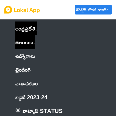
డౌన్లోడ్ లోకల్ యాప్
ఆంధ్రప్రదేశ్
తెలంగాణ
ఉద్యోగాలు
ట్రెండింగ్
వాతావరణం
బడ్జెట్ 2023-24
🌟 వాట్సాప్ STATUS