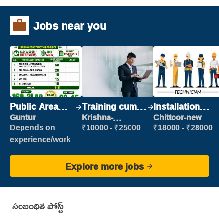
Jobs near you
Public Area
Training cum
Installation
Cleaner
Placement
Engineer/
Guntur
Krishna-
Chittoor-new
vijayawada
Helper
Depends on
₹10000 - ₹25000
₹18000 - ₹28000
experience/work
Explore more jobs
సంబంధిత పోస్ట్