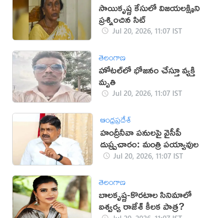
సాయికృష్ణ కేసులో విజయలక్ష్మిని
ప్రశ్నించిన సిట్
Jul 20, 2026, 11:07 IST
తెలంగాణ
హోటల్‌లో భోజనం చేస్తూ వ్యక్తి
మృతి
Jul 20, 2026, 11:07 IST
ఆంధ్రప్రదేశ్
హంద్రీనీవా పనులపై వైసీపీ
దుష్ప్రచారం: మంత్రి పయ్యావుల
Jul 20, 2026, 11:07 IST
తెలంగాణ
బాలకృష్ణ-కొరటాల సినిమాలో
ఐశ్వర్య రాజేశ్ కీలక పాత్ర?
Jul 20, 2026, 11:07 IST