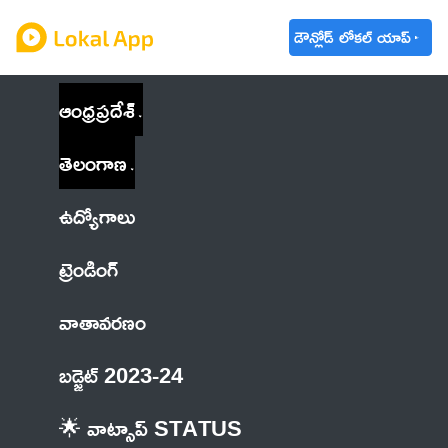
డౌన్లోడ్ లోకల్ యాప్
ఆంధ్రప్రదేశ్
తెలంగాణ
ఉద్యోగాలు
ట్రెండింగ్
వాతావరణం
బడ్జెట్ 2023-24
🌟 వాట్సాప్ STATUS