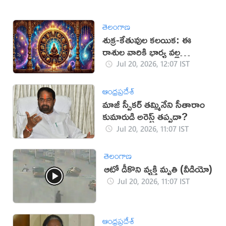
తెలంగాణ
శుక్ర-కేతువుల కలయిక: ఈ
రాశుల వారికి భార్య వల్ల
అదృష్టం!
Jul 20, 2026, 12:07 IST
ఆంధ్రప్రదేశ్
మాజీ స్పీకర్ తమ్మినేని సీతారాం
కుమారుడి అరెస్ట్ తప్పదా?
Jul 20, 2026, 11:07 IST
తెలంగాణ
ఆటో డీకొని వ్యక్తి మృతి (వీడియో)
Jul 20, 2026, 11:07 IST
ఆంధ్రప్రదేశ్