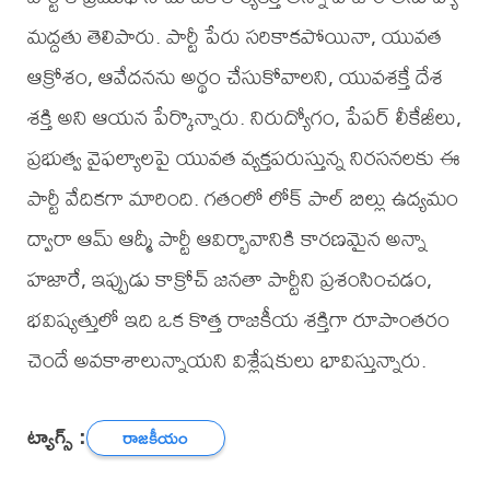
మద్దతు తెలిపారు. పార్టీ పేరు సరికాకపోయినా, యువత
ఆక్రోశం, ఆవేదనను అర్థం చేసుకోవాలని, యువశక్తే దేశ
శక్తి అని ఆయన పేర్కొన్నారు. నిరుద్యోగం, పేపర్ లీకేజీలు,
ప్రభుత్వ వైఫల్యాలపై యువత వ్యక్తపరుస్తున్న నిరసనలకు ఈ
పార్టీ వేదికగా మారింది. గతంలో లోక్ పాల్ బిల్లు ఉద్యమం
ద్వారా ఆమ్ ఆద్మీ పార్టీ ఆవిర్భావానికి కారణమైన అన్నా
హజారే, ఇప్పుడు కాక్రోచ్ జనతా పార్టీని ప్రశంసించడం,
భవిష్యత్తులో ఇది ఒక కొత్త రాజకీయ శక్తిగా రూపాంతరం
చెందే అవకాశాలున్నాయని విశ్లేషకులు భావిస్తున్నారు.
ట్యాగ్స్ :
రాజకీయం