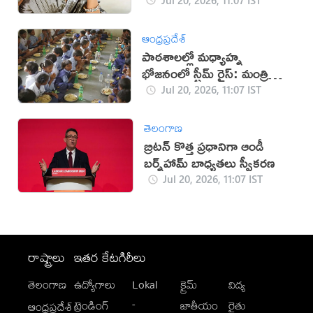
ఆంధ్రప్రదేశ్
పాఠశాలల్లో మధ్యాహ్న
భోజనంలో స్టీమ్ రైస్: మంత్రి
నాదెండ్ల
Jul 20, 2026, 11:07 IST
తెలంగాణ
బ్రిటన్ కొత్త ప్రధానిగా ఆండీ
బర్న్‌హామ్ బాధ్యతలు స్వీకరణ
Jul 20, 2026, 11:07 IST
రాష్ట్రాలు
ఇతర కేటగిరీలు
తెలంగాణ
ఉద్యోగాలు
Lokal
క్రైమ్
విద్య
-
ట్రెండింగ్
జాతీయం
రైతు
ఆంధ్రప్రదేశ్