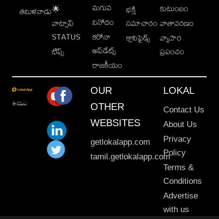
మగువ
కుటుంబం
🌟
భక్తి
తమిళనాడు
వినోదం
వాట్సాప్
సమాచారం
వాతావరణం
STATUS
కరోనా
క్లాసిఫైడ్స్
వ్యాపార
అప్‌డేట్స్
టిప్స్
ప్రపంచం
రాజకీయం
OUR
LOKAL
OTHER
Contact Us
WEBSITES
About Us
Privacy
getlokalapp.com
Policy
tamil.getlokalapp.com
Terms &
Conditions
Advertise
with us