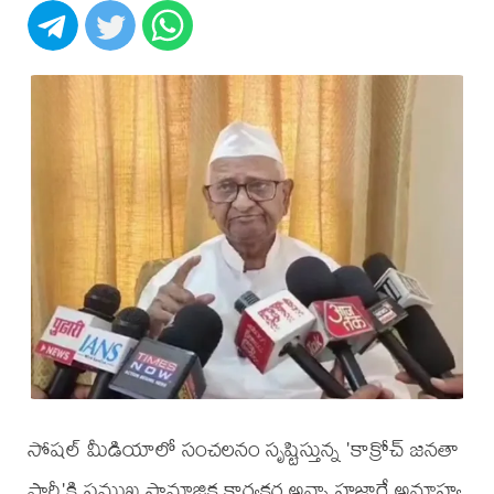
సోషల్ మీడియాలో సంచలనం సృష్టిస్తున్న 'కాక్రోచ్ జనతా
పార్టీ'కి ప్రముఖ సామాజిక కార్యకర్త అన్నా హజారే అనూహ్య