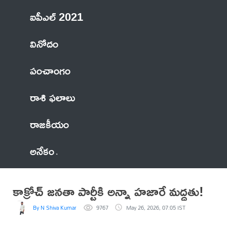
ఐపీఎల్ 2021
వినోదం
పంచాంగం
రాశి ఫలాలు
రాజకీయం
అనేకం
కాక్రోచ్ జనతా పార్టీకి అన్నా హజారే మద్దతు!
By N Shiva Kumar
9767
May 26, 2026, 07:05 IST