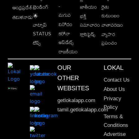
-
ట్రెండింగ్
జాతీయం
రైతు
ఆంధ్రప్రదేశ్
మగువ
కుటుంబం
🌟
భక్తి
తమిళనాడు
వినోదం
వాట్సాప్
సమాచారం
వాతావరణం
STATUS
కరోనా
క్లాసిఫైడ్స్
వ్యాపార
అప్‌డేట్స్
టిప్స్
ప్రపంచం
రాజకీయం
OUR
LOKAL
OTHER
Contact Us
WEBSITES
About Us
Privacy
getlokalapp.com
Policy
tamil.getlokalapp.com
Terms &
Conditions
Advertise