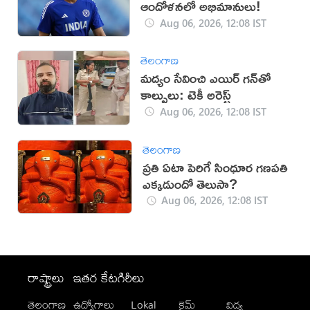
ఆందోళనలో అభిమానులు!
Aug 06, 2026, 12:08 IST
తెలంగాణ
మద్యం సేవించి ఎయిర్ గన్‌తో
కాల్పులు: టెకీ అరెస్ట్
Aug 06, 2026, 12:08 IST
తెలంగాణ
ప్రతి ఏటా పెరిగే సింధూర గణపతి
ఎక్కడుందో తెలుసా?
Aug 06, 2026, 12:08 IST
రాష్ట్రాలు
ఇతర కేటగిరీలు
తెలంగాణ
ఉద్యోగాలు
Lokal
క్రైమ్
విద్య