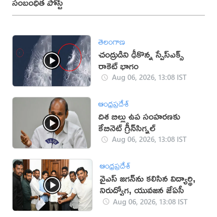
సంబంధిత పోస్ట్
తెలంగాణ
చంద్రుడిని ఢీకొన్న స్పేస్‌ఎక్స్
రాకెట్ భాగం
Aug 06, 2026, 13:08 IST
ఆంధ్రప్రదేశ్
దిశ బిల్లు ఉప సంహ‌ర‌ణ‌కు
కేబినెట్ గ్రీన్‌సిగ్న‌ల్‌
Aug 06, 2026, 13:08 IST
ఆంధ్రప్రదేశ్
వైఎస్‌ జగన్‌ను కలిసిన విద్యార్థి,
నిరుద్యోగ, యువజన జేఏసీ
Aug 06, 2026, 13:08 IST