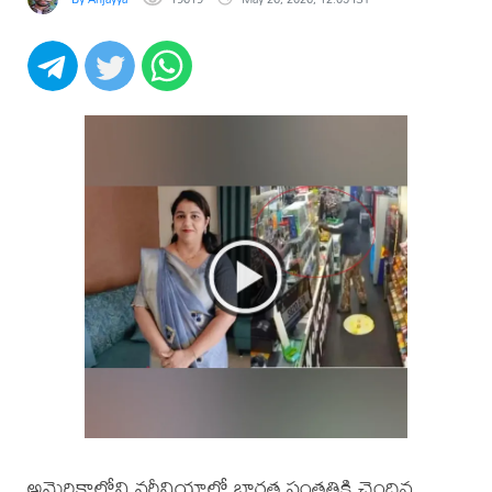
అమెరికాలోని వర్జీనియాలో భారత సంతతికి చెందిన