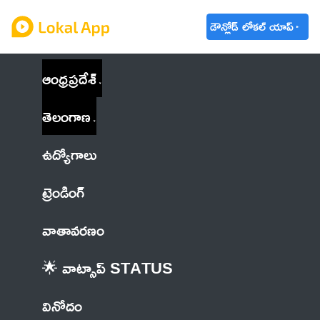
డౌన్లోడ్ లోకల్ యాప్
ఆంధ్రప్రదేశ్
తెలంగాణ
ఉద్యోగాలు
ట్రెండింగ్
వాతావరణం
🌟 వాట్సాప్ STATUS
వినోదం