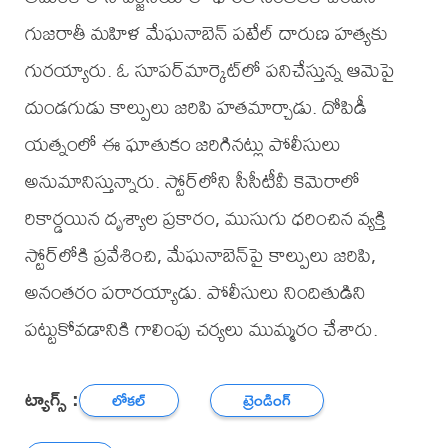
గుజరాతీ మహిళ మేఘనాబెన్ పటేల్ దారుణ హత్యకు
గురయ్యారు. ఓ సూపర్‌మార్కెట్‌లో పనిచేస్తున్న ఆమెపై
దుండగుడు కాల్పులు జరిపి హతమార్చాడు. దోపిడీ
యత్నంలో ఈ ఘాతుకం జరిగినట్లు పోలీసులు
అనుమానిస్తున్నారు. స్టోర్‌లోని సీసీటీవీ కెమెరాలో
రికార్డయిన దృశ్యాల ప్రకారం, ముసుగు ధరించిన వ్యక్తి
స్టోర్‌లోకి ప్రవేశించి, మేఘనాబెన్‌పై కాల్పులు జరిపి,
అనంతరం పరారయ్యాడు. పోలీసులు నిందితుడిని
పట్టుకోవడానికి గాలింపు చర్యలు ముమ్మరం చేశారు.
ట్యాగ్స్ :
లోకల్
ట్రెండింగ్