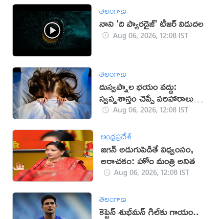
తెలంగాణ
నాని 'ది ప్యారడైజ్' టీజర్ విడుదల
Aug 06, 2026, 12:08 IST
తెలంగాణ
దుస్వప్నాల భయం వద్దు:
స్వప్నశాస్త్రం చెప్పే పరిహారాలు
ఇవే!
Aug 06, 2026, 12:08 IST
ఆంధ్రప్రదేశ్
జగన్ అడుగుపెడితే విధ్వంసం,
అరాచకం: హోం మంత్రి అనిత
Aug 06, 2026, 12:08 IST
తెలంగాణ
కెప్టెన్ శుభ్‌మన్ గిల్‌కు గాయం..