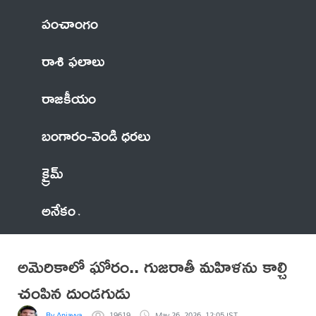
పంచాంగం
రాశి ఫలాలు
రాజకీయం
బంగారం-వెండి ధరలు
క్రైమ్
అనేకం
అమెరికాలో ఘోరం.. గుజరాతీ మహిళను కాల్చి
చంపిన దుండగుడు
By Anjayya
19619
May 26, 2026, 12:05 IST