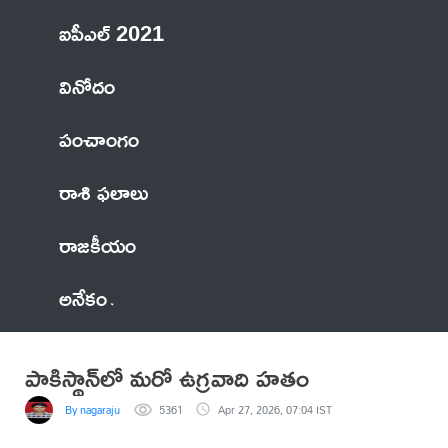
ఐపీఎల్ 2021
వినోదం
పంచాంగం
రాశి ఫలాలు
రాజకీయం
అనేకం
పాకిస్థాన్‌లో మరో ఉగ్రవాది హతం
By nagaraju
5361
Apr 27, 2026, 07:04 IST