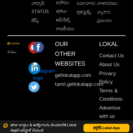
వినోదం
వాట్సాప్
సమాచారం
వాతావరణం
STATUS
కరోనా
క్లాసిఫైడ్స్
వ్యాపార
అప్‌డేట్స్
టిప్స్
ప్రపంచం
రాజకీయం
OUR
LOKAL
OTHER
Contact Us
WEBSITES
About Us
Privacy
getlokalapp.com
Policy
tamil.getlokalapp.com
Terms &
Conditions
Advertise
with us
Sitemap
తాజా వార్తలు & ఉద్యోగాలను పొందడానికి Lokal
డౌన్లోడ్ Lokal App
Appని ఇన్‌స్టాల్ చేయండి
This material may not be published, transmitted, rewritten or redistributed. © 2020 Lokal App. All rights reserved.