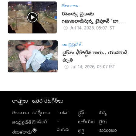
తెలంగాణ
ఈశాన్య చైనాను
గజగజలాడిస్తున్న టైఫూన్‌ ‘బావి’
(VIDEO)
Jul 14, 2026, 05:07 IST
ఆంధ్రప్రదేశ్
బైక్‌ను ఢీకొట్టిన కారు.. యువకుడి
మృతి
Jul 14, 2026, 05:07 IST
రాష్ట్రాలు
ఇతర కేటగిరీలు
తెలంగాణ
ఉద్యోగాలు
Lokal
క్రైమ్
విద్య
-
ట్రెండింగ్
జాతీయం
రైతు
ఆంధ్రప్రదేశ్
మగువ
కుటుంబం
🌟
భక్తి
తమిళనాడు