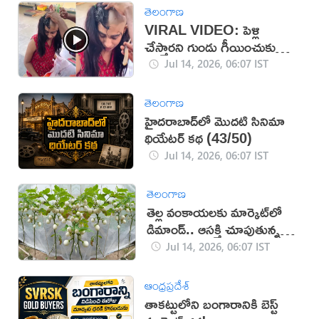
తెలంగాణ
VIRAL VIDEO: పెళ్లి
చేస్తారని గుండు గీయించుకున్న
అమ్మాయి
Jul 14, 2026, 06:07 IST
తెలంగాణ
హైదరాబాద్‌లో మొదటి సినిమా
థియేటర్ కథ (43/50)
Jul 14, 2026, 06:07 IST
తెలంగాణ
తెల్ల వంకాయలకు మార్కెట్‌లో
డిమాండ్.. ఆసక్తి చూపుతున్న
రైతులు
Jul 14, 2026, 06:07 IST
ఆంధ్రప్రదేశ్
తాకట్టులోని బంగారానికి బెస్ట్