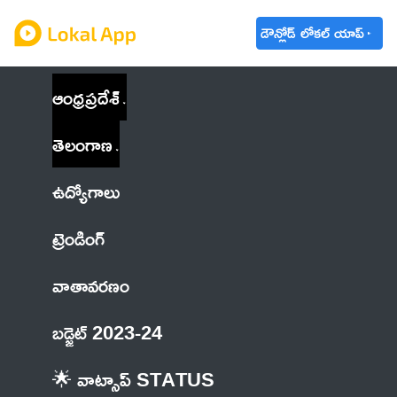
డౌన్లోడ్ లోకల్ యాప్
ఆంధ్రప్రదేశ్
తెలంగాణ
ఉద్యోగాలు
ట్రెండింగ్
వాతావరణం
బడ్జెట్ 2023-24
🌟 వాట్సాప్ STATUS