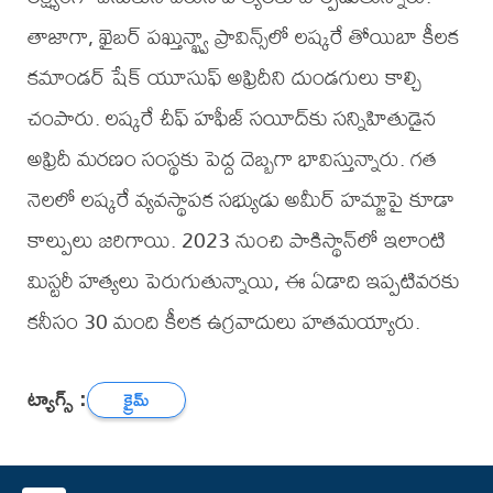
తాజాగా, ఖైబర్ పఖ్తున్ఖ్వా ప్రావిన్స్‌లో లష్కరే తోయిబా కీలక
కమాండర్ షేక్ యూసుఫ్ అఫ్రిదీని దుండగులు కాల్చి
చంపారు. లష్కరే చీఫ్ హఫీజ్ సయీద్‌కు సన్నిహితుడైన
అఫ్రిదీ మరణం సంస్థకు పెద్ద దెబ్బగా భావిస్తున్నారు. గత
నెలలో లష్కరే వ్యవస్థాపక సభ్యుడు అమీర్ హమ్జాపై కూడా
కాల్పులు జరిగాయి. 2023 నుంచి పాకిస్థాన్‌లో ఇలాంటి
మిస్టరీ హత్యలు పెరుగుతున్నాయి, ఈ ఏడాది ఇప్పటివరకు
కనీసం 30 మంది కీలక ఉగ్రవాదులు హతమయ్యారు.
ట్యాగ్స్ :
క్రైమ్