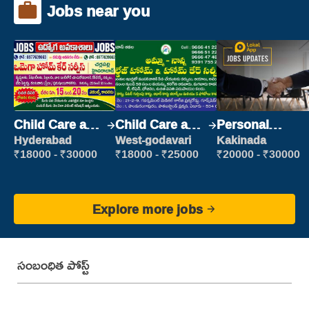
Jobs near you
Child Care and
Child Care and
Personal
Patient care
Patient care
Assistant
Hyderabad
West-godavari
Kakinada
₹18000 - ₹30000
₹18000 - ₹25000
₹20000 - ₹30000
Explore more jobs
సంబంధిత పోస్ట్